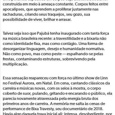
construída em meio à ameaça constante. Corpos feitos entre
apocalipses, que aprendem a proliferar justamente nas
rachaduras, criando seus traquejos, seu gozo, sua
possibilidade de viver, brilhar e arrasar.
Talvez seja isso que Pajubá tenha inaugurado com tanta força
na música brasileira recente: a travestilidade e a bixaria não
como identidade fixa, mas como contágio. Uma forma de
desorganizar linguagem, desejo e humanidade normativa.
Não como povo, mas como peste — espalhando-se pelas
frestas, contaminando estruturas, sobrevivendo pela
multiplicação.
Essa sensação reapareceu com força no último show de Linn
no Festival Aurora, em Natal. Em cena, cantando clássicos da
carreira e músicas novas, com os seios à mostra, o corpo
coberto de suor, pulando, gritando e encarando o público, ela
parecia novamente atravessada pela energia bruta dos
primeiros anos de carreira. A memória me salta às cenas de
performance de Bixa Travesty, seu documentário de 2018.
Havia algo daquela trava inicial ali: intensa, desobediente, por