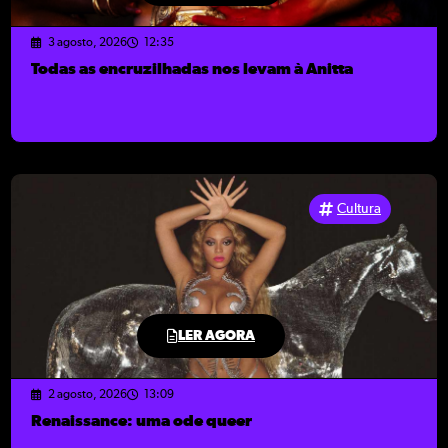
3 agosto, 2026
12:35
Todas as encruzilhadas nos levam à Anitta
Cultura
LER AGORA
2 agosto, 2026
13:09
Renaissance: uma ode queer