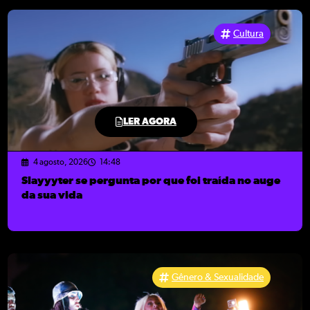
Cultura
LER AGORA
4 agosto, 2026
14:48
Slayyyter se pergunta por que foi traída no auge
da sua vida
Gênero & Sexualidade