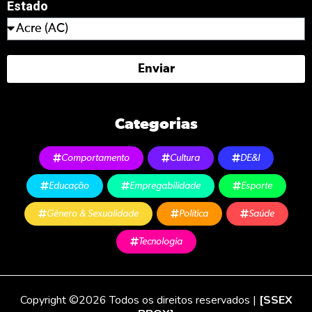
Estado
Enviar
Categorias
Comportamento
Cultura
DE&I
Educação
Empregabilidade
Esporte
Gênero & Sexualidade
Política
Saúde
Tecnologia
Copyright ©2026 Todos os direitos reservados |
[SSEX