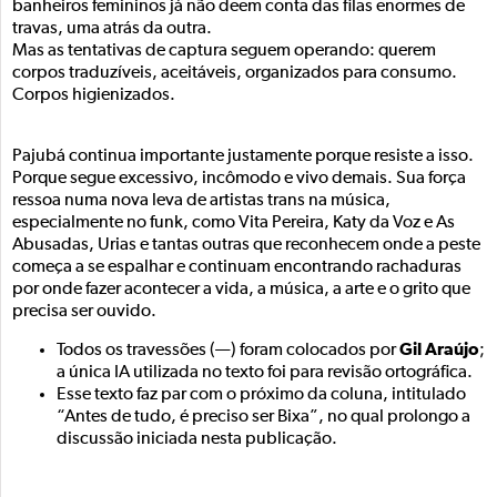
banheiros femininos já não deem conta das filas enormes de
travas, uma atrás da outra.
Mas as tentativas de captura seguem operando: querem
corpos traduzíveis, aceitáveis, organizados para consumo.
Corpos higienizados.
Pajubá continua importante justamente porque resiste a isso.
Porque segue excessivo, incômodo e vivo demais. Sua força
ressoa numa nova leva de artistas trans na música,
especialmente no funk, como Vita Pereira, Katy da Voz e As
Abusadas, Urias e tantas outras que reconhecem onde a peste
começa a se espalhar e continuam encontrando rachaduras
por onde fazer acontecer a vida, a música, a arte e o grito que
precisa ser ouvido.
Gil Araújo
Todos os travessões (—) foram colocados por
;
a única IA utilizada no texto foi para revisão ortográfica.
Esse texto faz par com o próximo da coluna, intitulado
“Antes de tudo, é preciso ser Bixa”, no qual prolongo a
discussão iniciada nesta publicação.