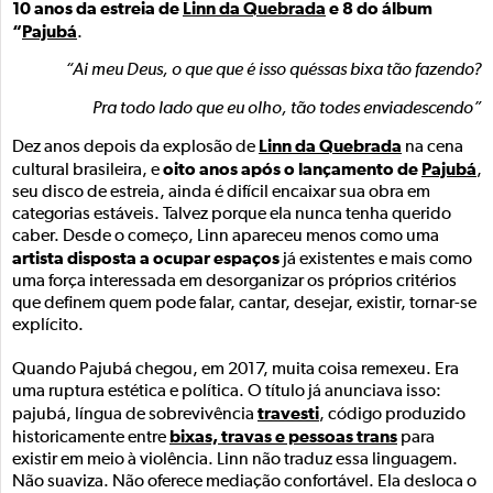
10 anos da estreia de
Linn da Quebrada
e 8 do álbum
“
Pajubá
.
“Ai meu Deus, o que que é isso quéssas bixa tão fazendo?
Pra todo lado que eu olho, tão todes enviadescendo”
Linn da Quebrada
Dez anos depois da explosão de
na cena
oito anos após o lançamento de
Pajubá
cultural brasileira, e
,
seu disco de estreia, ainda é difícil encaixar sua obra em
categorias estáveis. Talvez porque ela nunca tenha querido
caber. Desde o começo, Linn apareceu menos como uma
artista disposta a ocupar espaços
já existentes e mais como
uma força interessada em desorganizar os próprios critérios
que definem quem pode falar, cantar, desejar, existir, tornar-se
explícito.
Quando Pajubá chegou, em 2017, muita coisa remexeu. Era
uma ruptura estética e política. O título já anunciava isso:
travesti
pajubá, língua de sobrevivência
, código produzido
bixas, travas e pessoas trans
historicamente entre
para
existir em meio à violência. Linn não traduz essa linguagem.
Não suaviza. Não oferece mediação confortável. Ela desloca o