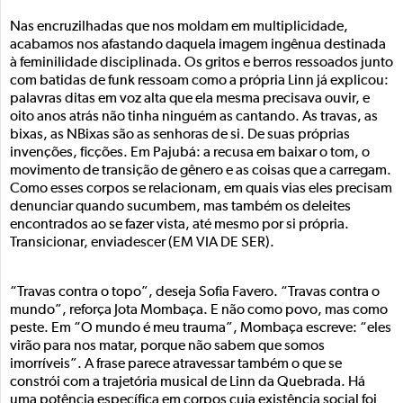
Nas encruzilhadas que nos moldam em multiplicidade,
acabamos nos afastando daquela imagem ingênua destinada
à feminilidade disciplinada. Os gritos e berros ressoados junto
com batidas de funk ressoam como a própria Linn já explicou:
palavras ditas em voz alta que ela mesma precisava ouvir, e
oito anos atrás não tinha ninguém as cantando. As travas, as
bixas, as NBixas são as senhoras de si. De suas próprias
invenções, ficções. Em Pajubá: a recusa em baixar o tom, o
movimento de transição de gênero e as coisas que a carregam.
Como esses corpos se relacionam, em quais vias eles precisam
denunciar quando sucumbem, mas também os deleites
encontrados ao se fazer vista, até mesmo por si própria.
Transicionar, enviadescer (EM VIA DE SER).
“Travas contra o topo”, deseja Sofia Favero. “Travas contra o
mundo”, reforça Jota Mombaça. E não como povo, mas como
peste. Em “O mundo é meu trauma”, Mombaça escreve: “eles
virão para nos matar, porque não sabem que somos
imorríveis”. A frase parece atravessar também o que se
constrói com a trajetória musical de Linn da Quebrada. Há
uma potência específica em corpos cuja existência social foi