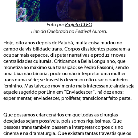
Foto por
Projeto CLEO
Linn da Quebrada no Festival Aurora.
Hoje, oito anos depois de Pajubá, muita coisa mudou no
campo da visibilidade trans. Corpos dissidentes passaram a
ocupar mais espaços, disputar narrativas e produzir novas
centralidades culturais. Criticamos a Bella Longuinho, que
monetiza ao máximo sua transição; se Pedro Fassoni, sendo
uma bixa não binária, pode ou não interpretar uma mulher
trans numa série; se travestis devem ou não usar o banheiro
feminino. Mas talvez o movimento mais interessante ainda seja
aquele sugerido por Linn em “Enviadescer”, há dez anos:
experimentar, enviadescer, proliferar, transicionar feito peste.
Que possamos criar cenários em que todas as cirurgias
desejadas sejam possíveis, pois somos riquíssimas. Que
pessoas trans também passem a interpretar corpos cis no
cinema e na dramaturgia. Que existam tantas travestis que os