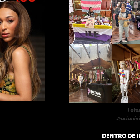
Foto
@adanivi
DENTRO DE I