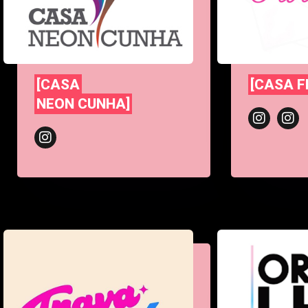
[CASA
[CASA F
NEON CUNHA]