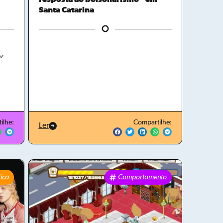
Santa Catarina
ez
ilhe:
Compartilhe:
Ler
tica
Comportamento