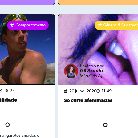
Comportamento
Gênero & Sexualid
Enviado por
por
Gil Araújo
E]
[ELA/DELA]
16:27
20 julho, 2026
11:49
ilidade
Só curto afeminadas
ma, garotos amados e