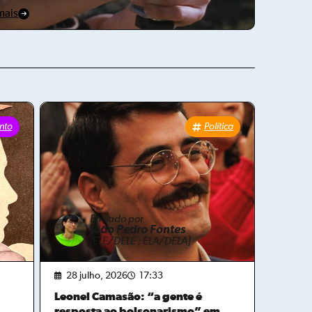
mais
nto
Política
Enviado por
João Pedro Fontes
[ELE/DELE ; ELA/DELA]
28 julho, 2026
17:33
Leonel Camasão: “a gente é
resposta ao bolsonarismo” em