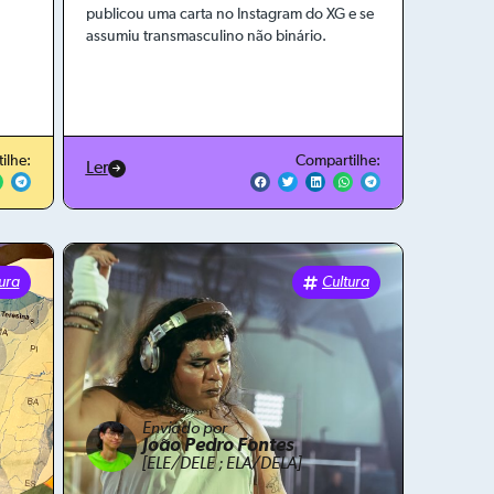
publicou uma carta no Instagram do XG e se
assumiu transmasculino não binário.
ilhe:
Compartilhe:
Ler
ura
Cultura
Enviado por
João Pedro Fontes
[ELE/DELE ; ELA/DELA]