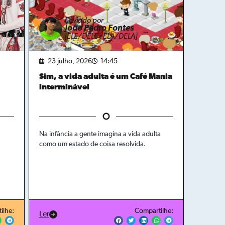
Enviado por
João Pedro Fontes
[ELE/DELE ; ELA/DELA]
23 julho, 2026
14:45
Sim, a vida adulta é um Café Mania
interminável
Na infância a gente imagina a vida adulta
como um estado de coisa resolvida.
ilhe:
Compartilhe:
Ler