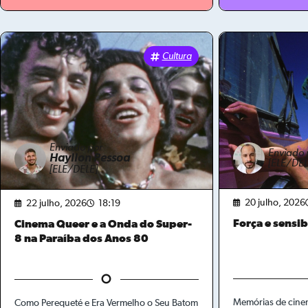
Cultura
Enviado por
Enviado 
Hayllon Pessoa
[ELE/DEL
[ELE/DELE]
20 julho, 2026
22 julho, 2026
18:19
Força e sensib
Cinema Queer e a Onda do Super-
8 na Paraíba dos Anos 80
Memórias de cine
Como Perequeté e Era Vermelho o Seu Batom