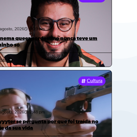
 agosto, 2026
6:29 pm
inema queer nordestino nunca teve um
inho só
mais
Cultura
 agosto, 2026
2:48 pm
yyyter se pergunta por que foi traída no
e da sua vida