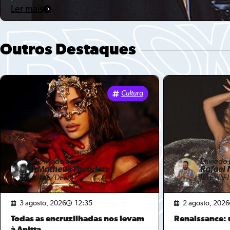
Ler mais
Outros Destaques
Cultura
Enviado por
Enviado 
Matheus Theodore
Rafael 
[ELE/DELE]
[ELE/DEL
3 agosto, 2026
12:35
2 agosto, 2026
Todas as encruzilhadas nos levam
Renaissance:
à Anitta