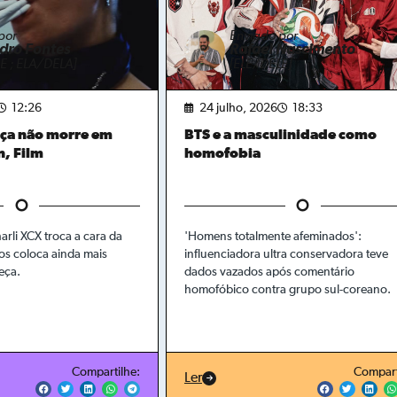
por
Enviado por
dro Fontes
Rafael Nascimento
E ; ELA/DELA]
[ELE/DELE]
12:26
24 julho, 2026
18:33
nça não morre em
BTS e a masculinidade como
n, Film
homofobia
rli XCX troca a cara da
'Homens totalmente afeminados':
os coloca ainda mais
influenciadora ultra conservadora teve
eça.
dados vazados após comentário
homofóbico contra grupo sul-coreano.
Compartilhe:
Compart
Ler