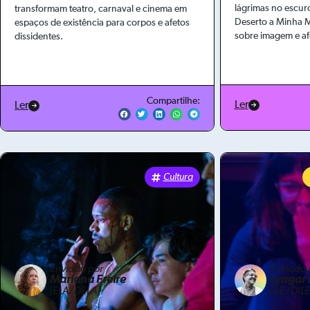
lágrimas no escuro
transformam teatro, carnaval e cinema em
Deserto a Minha M
espaços de existência para corpos e afetos
sobre imagem e af
dissidentes.
Compartilhe:
Ler
Ler
Cultura
Enviado por
Enviado 
Mariana Freire
Lyngar 
[ELA/DELA]
[ILE/DILE