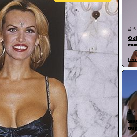
6
O c
cam
Ler 
4
Sla
aug