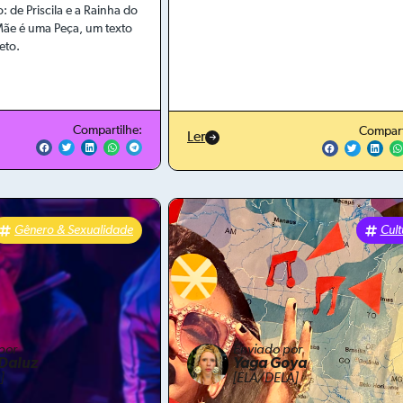
: de Priscila e a Rainha do
ãe é uma Peça, um texto
eto.
Compartilhe:
Compart
Ler
Gênero & Sexualidade
Cult
por
Enviado por
Daluz
Yaga Goya
]
[ELA/DELA]