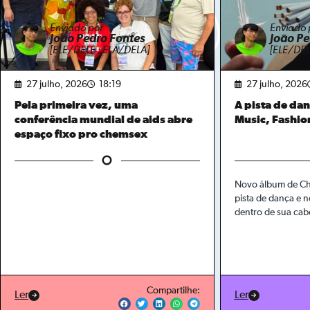
Enviado por
Enviado 
João Pedro Fontes
João Pe
[ELE/DELE ; ELA/DELA]
[ELE/DEL
27 julho, 2026
18:19
27 julho, 2026
Pela primeira vez, uma
A pista de da
conferência mundial de aids abre
Music, Fashio
espaço fixo pro chemsex
Novo álbum de Cha
pista de dança e n
dentro de sua cab
Compartilhe:
Ler
Ler