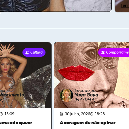
Ler 
Cultura
Comportame
por
Enviado por
Nascimento
Yaga Goya
E]
[ELA/DELA]
13:09
30 julho, 2026
18:28
 uma ode queer
A coragem de não opinar