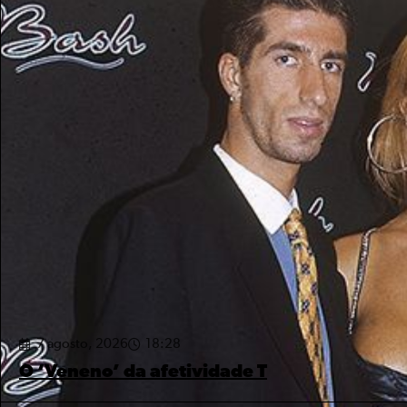
7 agosto, 2026
18:28
O ‘Veneno’ da afetividade T