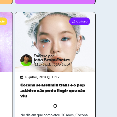
ade
Cultura
Enviado por
João Pedro Fontes
[ELE/DELE ; ELA/DELA]
16 julho, 2026
11:17
Cocona se assumiu trans e o pop
asiático não pode fingir que não
viu
No dia em que completou 20 anos, Cocona