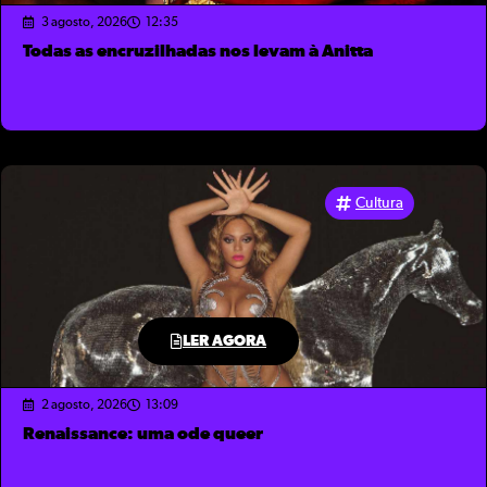
3 agosto, 2026
12:35
Todas as encruzilhadas nos levam à Anitta
Cultura
LER AGORA
2 agosto, 2026
13:09
Renaissance: uma ode queer