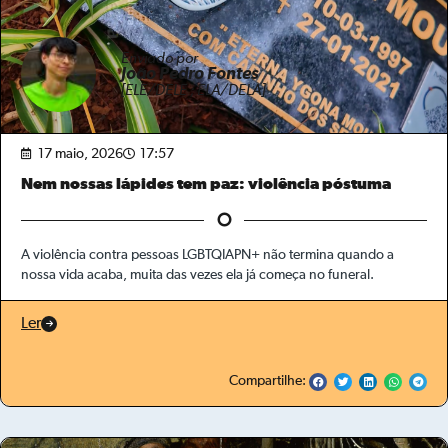
Enviado por
João Pedro Fontes
[ELE/DELE ; ELA/DELA]
17 maio, 2026
17:57
Nem nossas lápides tem paz: violência póstuma
A violência contra pessoas LGBTQIAPN+ não termina quando a
nossa vida acaba, muita das vezes ela já começa no funeral.
Ler
Compartilhe: