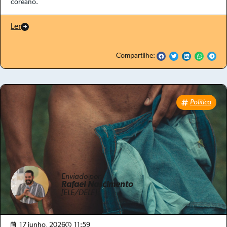
coreano.
Ler
Compartilhe:
Política
Enviado por
Rafael Nascimento
[ELE/DELE]
17 junho, 2026
11:59