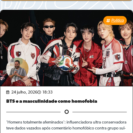
Política
Enviado por
Rafael Nascimento
[ELE/DELE]
24 julho, 2026
18:33
BTS e a masculinidade como homofobia
'Homens totalmente afeminados': influenciadora ultra conservadora
teve dados vazados após comentário homofóbico contra grupo sul-