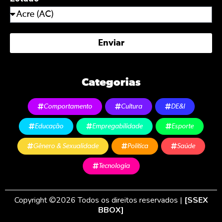
Enviar
Categorias
Comportamento
Cultura
DE&I
Educação
Empregabilidade
Esporte
Gênero & Sexualidade
Política
Saúde
Tecnologia
Copyright ©2026 Todos os direitos reservados |
[SSEX
BBOX]