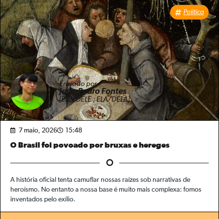
Política
Enviado por
João Pedro Fontes
[ELE/DELE ; ELA/DELA]
7 maio, 2026
15:48
O Brasil foi povoado por bruxas e hereges
A história oficial tenta camuflar nossas raízes sob narrativas de
heroísmo. No entanto a nossa base é muito mais complexa: fomos
inventados pelo exílio.