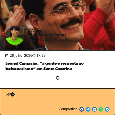
Enviado por
João Pedro Fontes
[ELE/DELE ; ELA/DELA]
28 julho, 2026
17:33
Leonel Camasão: “a gente é resposta ao
bolsonarismo” em Santa Catarina
Ler
Compartilhe: