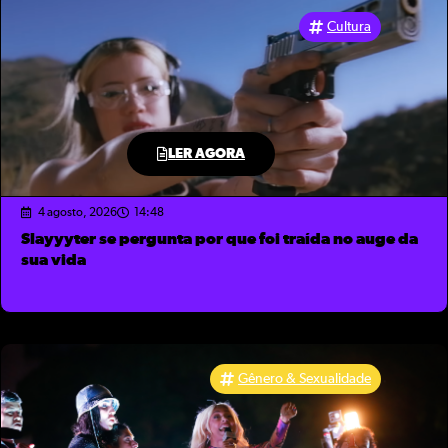
Cultura
LER AGORA
4 agosto, 2026
14:48
Slayyyter se pergunta por que foi traída no auge da
sua vida
Gênero & Sexualidade