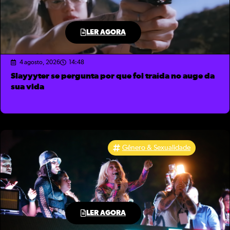
LER AGORA
4 agosto, 2026
14:48
Slayyyter se pergunta por que foi traída no auge da
sua vida
Gênero & Sexualidade
LER AGORA