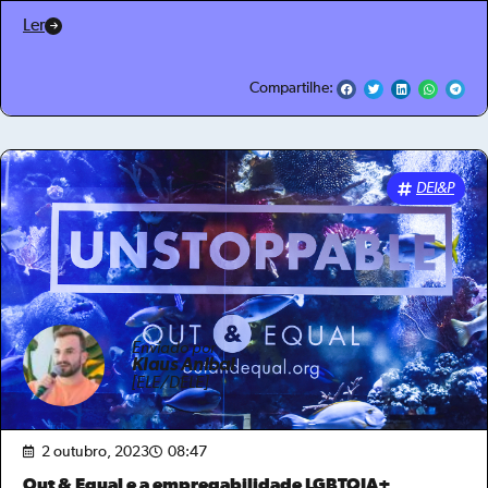
Ler
Compartilhe:
DEI&P
Enviado por
Klaus Anibal
[ELE/DELE]
2 outubro, 2023
08:47
Out & Equal e a empregabilidade LGBTQIA+