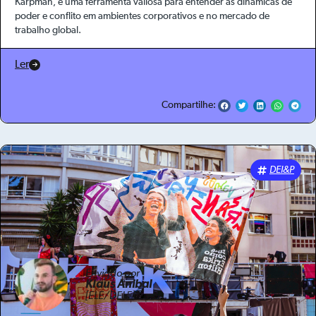
Karpman, é uma ferramenta valiosa para entender as dinâmicas de
poder e conflito em ambientes corporativos e no mercado de
trabalho global.
Ler
Compartilhe:
DEI&P
Enviado por
Klaus Anibal
[ELE/DELE]