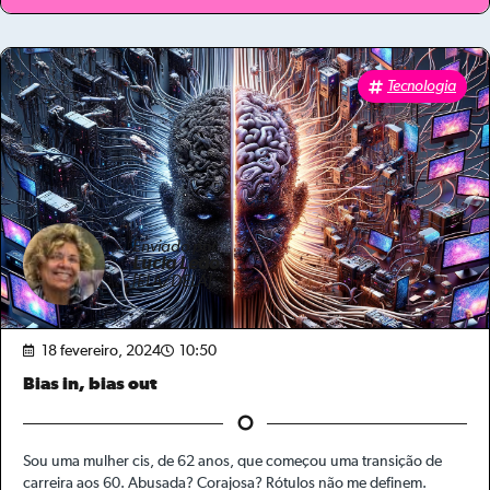
Tecnologia
Enviado por
Lucia Leão
[ELA/DELA]
18 fevereiro, 2024
10:50
Bias in, bias out
Sou uma mulher cis, de 62 anos, que começou uma transição de
carreira aos 60. Abusada? Corajosa? Rótulos não me definem.