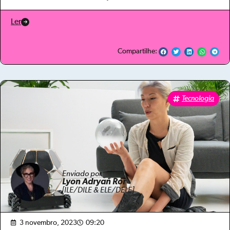
Ler
Compartilhe:
Tecnologia
Enviado por
Lyon Adryan Ror
[ILE/DILE & ELE/DELE]
3 novembro, 2023
09:20