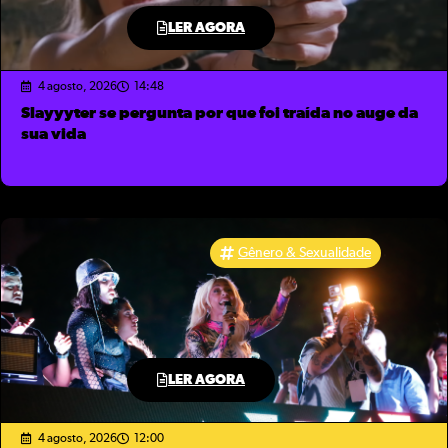
LER AGORA
4 agosto, 2026
14:48
Slayyyter se pergunta por que foi traída no auge da
sua vida
Gênero & Sexualidade
LER AGORA
4 agosto, 2026
12:00