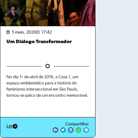
Enviado por
Lyon Adryan Ror
[ILE/DILE & ELE/DELE]
5 maio, 2020
17:42
Um Diálogo Transformador
No dia 1º de abril de 2016, a Casa 1, um
espaço emblemático para a história do
feminismo interseccional em São Paulo,
tornou-se palco de um encontro memorável.
Compartilhe:
Ler