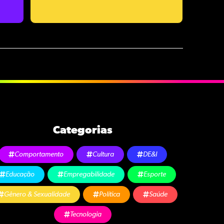
Categorias
Comportamento
Cultura
DE&I
Educação
Empregabilidade
Esporte
Gênero & Sexualidade
Política
Saúde
Tecnologia