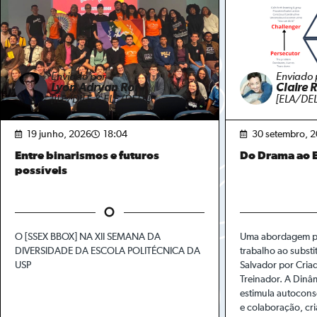
Enviado por
Enviado 
Lyon Adryan Ror
Claire 
[ILE/DILE & ELE/DELE]
[ELA/DEL
19 junho, 2026
18:04
30 setembro, 
Entre binarismos e futuros
Do Drama ao
possíveis
O [SSEX BBOX] NA XII SEMANA DA
Uma abordagem par
DIVERSIDADE DA ESCOLA POLITÉCNICA DA
trabalho ao substi
USP
Salvador por Criad
Treinador. A Din
estimula autocons
e colaboração, cr