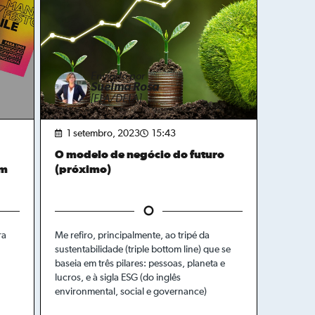
Enviado por
Suelma Rosa
[ELA/DELA]
1 setembro, 2023
15:43
O modelo de negócio do futuro
em
(próximo)
ra
Me refiro, principalmente, ao tripé da
sustentabilidade (triple bottom line) que se
baseia em três pilares: pessoas, planeta e
lucros, e à sigla ESG (do inglês
environmental, social e governance)