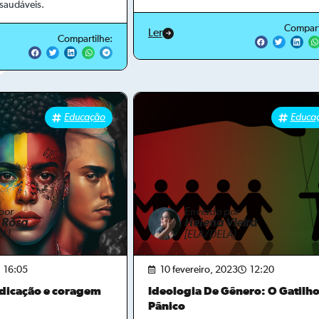
 saudáveis.
Compart
Ler
Compartilhe:
Educação
Educa
por
Enviado por
 Rosa
Helena Vieira
A]
[ELA/DELA]
16:05
10 fevereiro, 2023
12:20
dicação e coragem
Ideologia De Gênero: O Gatilh
Pânico