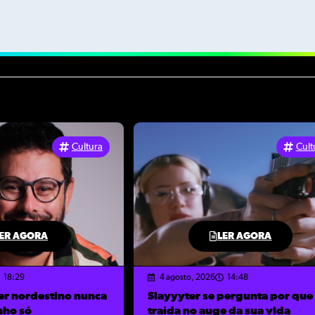
Cultura
Cult
ER AGORA
LER AGORA
18:29
4 agosto, 2026
14:48
er nordestino nunca
Slayyyter se pergunta por que 
nho só
traída no auge da sua vida