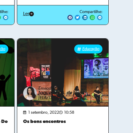
ilhe:
Compartilhe:
Ler
ção
Educação
Enviado por
Jaqueline G. de Jesus
[ELA/DELA]
1 setembro, 2022
10:58
o Do
Os bons encontros