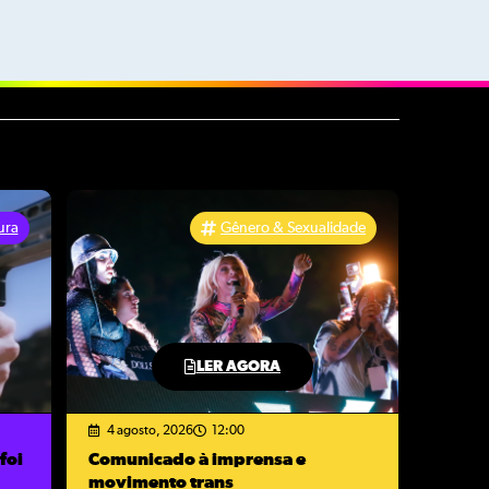
ura
Gênero & Sexualidade
LER AGORA
4 agosto, 2026
12:00
foi
Comunicado à imprensa e
movimento trans