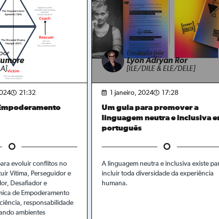
por
Enviado por
Rumore
Lyon Adryan Ror
A]
[ILE/DILE & ELE/DELE]
2024
21:32
1 janeiro, 2024
17:28
 Empoderamento
Um guia para promover a
linguagem neutra e inclusiva 
português
a evoluir conflitos no
A linguagem neutra e inclusiva existe pa
tuir Vítima, Perseguidor e
incluir toda diversidade da experiência
or, Desafiador e
humana.
âmica de Empoderamento
ciência, responsabilidade
iando ambientes