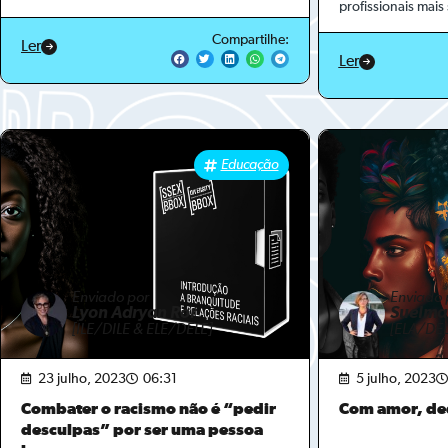
profissionais mais
Compartilhe:
Ler
Ler
Educação
Enviado por
Enviado 
Lyon Adryan Ror
Suelma
[ILE/DILE & ELE/DELE]
[ELA/DEL
23 julho, 2023
06:31
5 julho, 2023
Combater o racismo não é “pedir
Com amor, de
desculpas” por ser uma pessoa