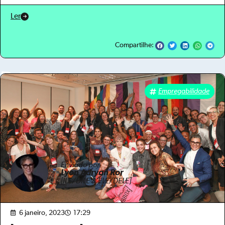
Ler
Compartilhe:
Empregabilidade
Enviado por
Lyon Adryan Ror
[ILE/DILE & ELE/DELE]
6 janeiro, 2023
17:29