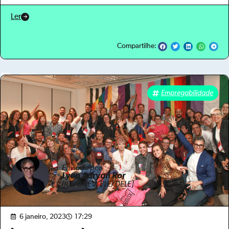
Ler
Compartilhe:
Empregabilidade
Enviado por
Lyon Adryan Ror
[ILE/DILE & ELE/DELE]
6 janeiro, 2023
17:29