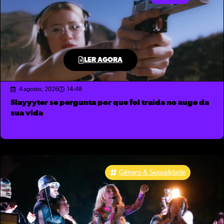
LER AGORA
4 agosto, 2026
14:48
Slayyyter se pergunta por que foi traída no auge da
sua vida
Gênero & Sexualidade