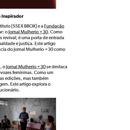
 Inspirador
stituto [SSEX BBOX] e a
Fundação
ar: o
Jornal Mulherio +30
. Como
s revival; é uma porta de entrada
aldade e justiça. Este artigo
ância do Jornal Mulherio +30 como
, o
Jornal Mulherio +30
se destaca
as vozes femininas. Como um
l das edições, mas também
gem. Este artigo explora o
ucionário.