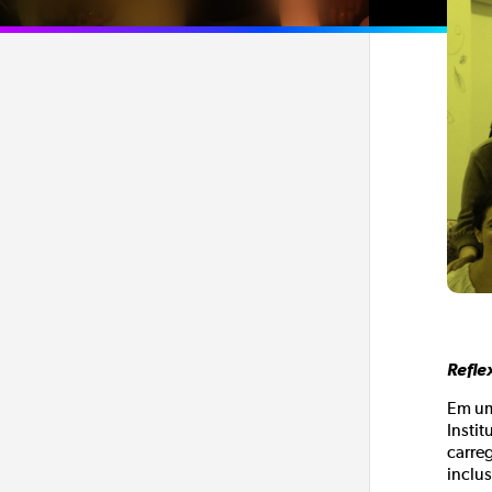
Refle
Em um
Instit
carre
inclus