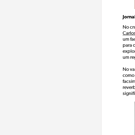
Jorna
No cru
Carlo
um fac
para o
explo
um reg
No va
como 
facsí
reverb
signi