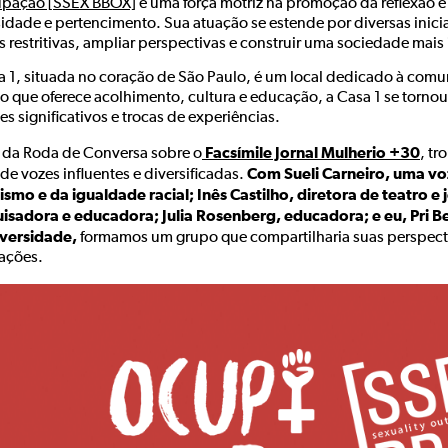
pação [SSEX BBOX]
é uma força motriz na promoção da reflexão e
sidade e pertencimento. Sua atuação se estende por diversas inici
s restritivas, ampliar perspectivas e construir uma sociedade mais i
a 1, situada no coração de São Paulo, é um local dedicado à c
o que oferece acolhimento, cultura e educação, a Casa 1 se torno
s significativos e trocas de experiências.
Facsímile Jornal Mulherio +30
 da Roda de Conversa sobre o
, t
Com Sueli Carneiro, uma vo
de vozes influentes e diversificadas.
ismo e da igualdade racial; Inês Castilho, diretora de teatro e 
isadora e educadora; Julia Rosenberg, educadora; e eu, Pri Be
versidade,
formamos um grupo que compartilharia suas perspect
rações.