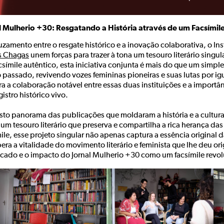
l Mulherio +30: Resgatando a História através de um Facsímile
zamento entre o resgate histórico e a inovação colaborativa, o In
s Chagas
unem forças para trazer à tona um tesouro literário singul
símile autêntico, esta iniciativa conjunta é mais do que um simple
 passado, revivendo vozes femininas pioneiras e suas lutas por igu
ra a colaboração notável entre essas duas instituições e a import
istro histórico vivo.
sto panorama das publicações que moldaram a história e a cultura
um tesouro literário que preserva e compartilha a rica herança d
mile, esse projeto singular não apenas captura a essência origina
era a vitalidade do movimento literário e feminista que lhe deu ori
ficado e o impacto do Jornal Mulherio +30 como um facsímile revol