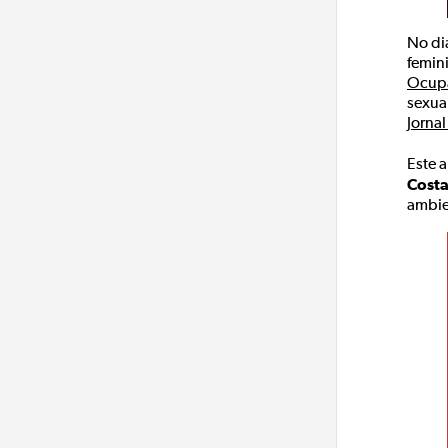
No di
femin
Ocupa
sexua
Jorna
Este a
Costa
ambie