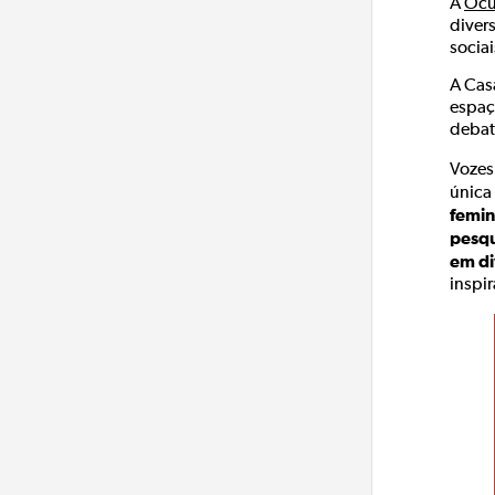
A
Ocu
diver
sociai
A Cas
espaç
debate
Vozes
única 
femin
pesqu
em di
inspi