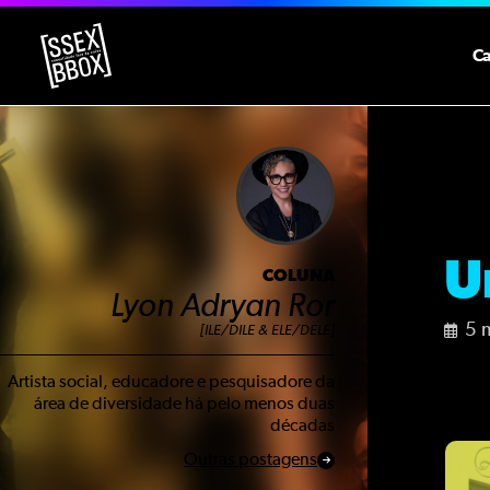
C
U
COLUNA
Lyon Adryan Ror
5 
[ILE/DILE & ELE/DELE]
Artista social, educadore e pesquisadore da
área de diversidade há pelo menos duas
décadas
Outras postagens