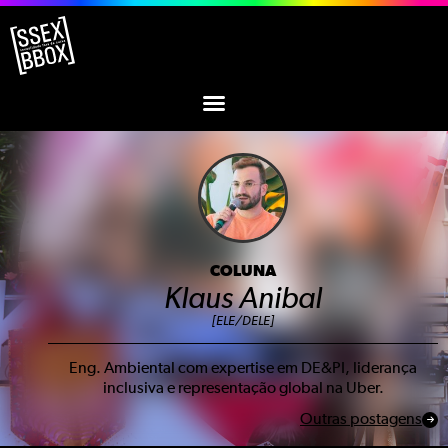
COLUNA
Klaus Anibal
[ELE/DELE]
Eng. Ambiental com expertise em DE&PI, liderança
inclusiva e representação global na Uber.
Outras postagens