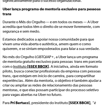
significativamente para o sucesso organizacional.
Uber lança programa de mentoria exclusivo para pessoas
trans
Durante o Mês do Orgulho — e em todos os meses — A Uber
acredita que todos têm o direito de se mover livremente, com
segurança e sem medo.
Estamos dedicados a apoiar nossa comunidade para que
vivam uma vida aberta e autêntica, amem quem e como
quiserem, e se sintam empoderados para falar a sua verdade.
No mês do Orgulho LGBTQIAP+, a Uber lança um programa
de mentoria gratuito exclusivo para pessoas trans em parceria
[SSEX BBOX
]
com o
Instituto
. A iniciativa, ainda em formato
piloto, busca conectar profissionais da empresa com pessoas
trans, que estejam em início de carreira, para compartilhar
experiências. Além da mentoria, o objetivo é também ajudar a
criar ou ampliar as redes de relacionamento das pessoas
mentoras, e que elas possam participar do processo seletivo
para vagas abertas na Uber no futuro.
Pri Bertucci
[SSEX BBOX]
Para
, presidente do Instituto
,
“é