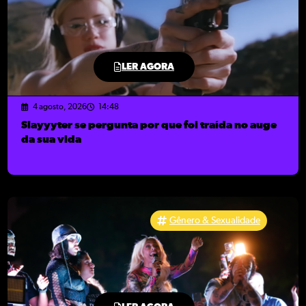
LER AGORA
4 agosto, 2026
14:48
Slayyyter se pergunta por que foi traída no auge
da sua vida
Gênero & Sexualidade