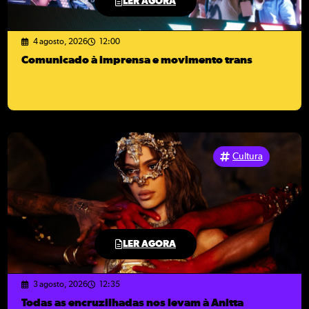
LER AGORA
4 agosto, 2026
12:00
Comunicado à imprensa e movimento trans
Cultura
LER AGORA
3 agosto, 2026
12:35
Todas as encruzilhadas nos levam à Anitta