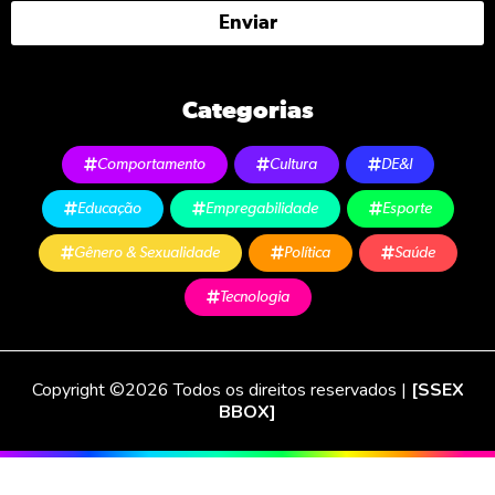
Enviar
Categorias
Comportamento
Cultura
DE&I
Educação
Empregabilidade
Esporte
Gênero & Sexualidade
Política
Saúde
Tecnologia
Copyright ©2026 Todos os direitos reservados |
[SSEX
BBOX]