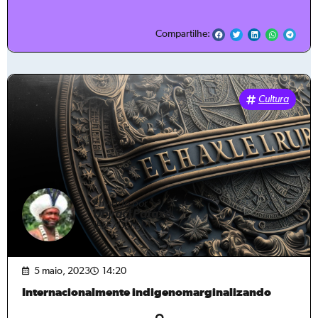
Compartilhe:
Cultura
Enviado por
Ubiraci Pataxó
[ELE/DELE]
5 maio, 2023
14:20
Internacionalmente indigenomarginalizando