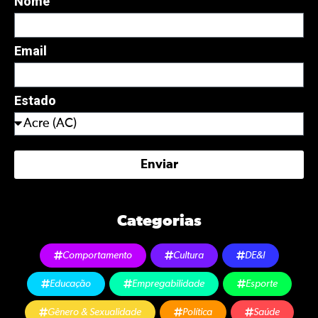
Nome
Email
Estado
Enviar
Categorias
Comportamento
Cultura
DE&I
Educação
Empregabilidade
Esporte
Gênero & Sexualidade
Política
Saúde