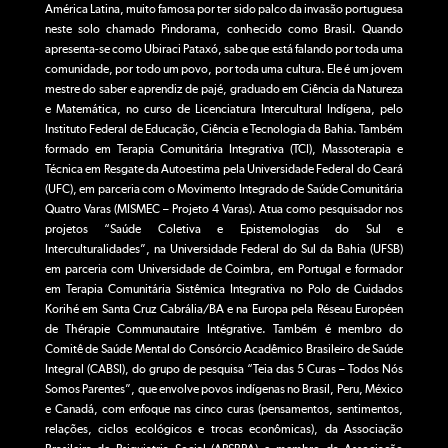
América Latina, muito famosa por ter sido palco da invasão portuguesa
neste solo chamado Pindorama, conhecido como Brasil. Quando
apresenta-se como Ubiraci Pataxó, sabe que está falando por toda uma
comunidade, por todo um povo, por toda uma cultura. Ele é um jovem
mestre do saber e aprendiz de pajé, graduado em Ciência da Natureza
e Matemática, no curso de Licenciatura Intercultural Indígena, pelo
Instituto Federal de Educação, Ciência e Tecnologia da Bahia. Também
formado em Terapia Comunitária Integrativa (TCI), Massoterapia e
Técnica em Resgate da Autoestima pela Universidade Federal do Ceará
(UFC), em parceria com o Movimento Integrado de Saúde Comunitária
Quatro Varas (MISMEC – Projeto 4 Varas). Atua como pesquisador nos
projetos “Saúde Coletiva e Epistemologias do Sul e
Interculturalidades”, na Universidade Federal do Sul da Bahia (UFSB)
em parceria com Universidade de Coimbra, em Portugal e formador
em Terapia Comunitária Sistêmica Integrativa no Polo de Cuidados
Korihé em Santa Cruz Cabrália/BA e na Europa pela Réseau Européen
de Thérapie Communautaire Intégrative. Também é membro do
Comitê de Saúde Mental do Consórcio Acadêmico Brasileiro de Saúde
Integral (CABSI), do grupo de pesquisa “Teia das 5 Curas – Todos Nós
Somos Parentes”, que envolve povos indígenas no Brasil, Peru, México
e Canadá, com enfoque nas cinco curas (pensamentos, sentimentos,
relações, ciclos ecológicos e trocas econômicas), da Associação