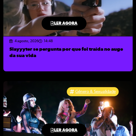
LER AGORA
4 agosto, 2026
14:48
Slayyyter se pergunta por que foi traída no auge
da sua vida
Gênero & Sexualidade
LER AGORA