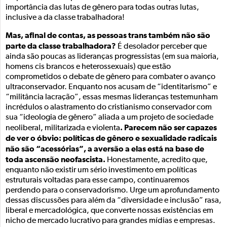
importância das lutas de gênero para todas outras lutas,
inclusive a da classe trabalhadora!
Mas, afinal de contas, as pessoas trans também não são
parte da classe trabalhadora?
É desolador perceber que
ainda são poucas as lideranças progressistas (em sua maioria,
homens cis brancos e heterossexuais) que estão
comprometidos o debate de gênero para combater o avanço
ultraconservador. Enquanto nos acusam de “identitarismo” e
“militância lacração”, essas mesmas lideranças testemunham
incrédulos o alastramento do cristianismo conservador com
sua “ideologia de gênero” aliada a um projeto de sociedade
. Parecem não ser capazes
neoliberal, militarizada e violenta
de ver o óbvio: políticas de gênero e sexualidade radicais
não são “acessórias”, a aversão a elas está na base de
toda ascensão neofascista.
Honestamente, acredito que,
enquanto não existir um sério investimento em políticas
estruturais voltadas para esse campo, continuaremos
perdendo para o conservadorismo. Urge um aprofundamento
dessas discussões para além da “diversidade e inclusão” rasa,
liberal e mercadológica, que converte nossas existências em
nicho de mercado lucrativo para grandes mídias e empresas.