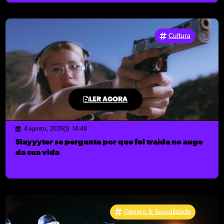
Cultura
LER AGORA
4 agosto, 2026
14:48
Slayyyter se pergunta por que foi traída no auge
da sua vida
Gênero & Sexualidade