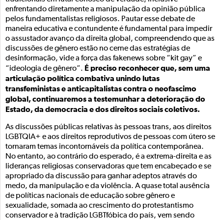
enfrentando diretamente a manipulação da opinião pública
pelos fundamentalistas religiosos. Pautar esse debate de
maneira educativa e contundente é fundamental para impedir
o assustador avanço da direita global, compreendendo que as
discussões de gênero estão no cerne das estratégias de
desinformação, vide a força das fakenews sobre “kit gay” e
É preciso reconhecer que, sem uma
“ideologia de gênero”.
articulação política combativa unindo lutas
transfeministas e anticapitalistas contra o neofascimo
global, continuaremos a testemunhar a deterioração do
Estado, da democracia e dos direitos sociais coletivos.
As discussões públicas relativas às pessoas trans, aos direitos
LGBTQIA+ e aos direitos reprodutivos de pessoas com útero se
tornaram temas incontornáveis da política contemporânea.
No entanto, ao contrário do esperado, é a extrema-direita e as
lideranças religiosas conservadoras que tem encabeçado e se
apropriado da discussão para ganhar adeptos através do
medo, da manipulação e da violência. A quase total ausência
de políticas nacionais de educação sobre gênero e
sexualidade, somada ao crescimento do protestantismo
conservador e à tradição LGBTfóbica do país, vem sendo