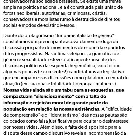
conservador na sociedade brasileira. Se existe uma frente
ampla na política nacional, ela é constituída pela união de
forças neoliberais, autoritárias, criminosas, cristãs,
conservadoras e moralistas rumo à destruição de direitos
sociais e modos de existir diversos.
Diante do protagonismo “fundamentalista de gênero”
constatamos um preocupante acovardamento e fuga da
discussão por parte de movimentos de esquerda e partidos
ditos progressistas. Nas últimas eleições, a gramática de
gênero e sexualidade esteve praticamente ausente dos
discursos políticos da esquerda hegemônica, exceto por
algumas poucas (e excelentes!) candidaturas ao legislativo
que encampam essas discussões como plataforma central de
atuação (em sua quase totalidade lideranças mulheres).
Nossas vidas ainda são um tabu para as esquerdas, que
compactuam “silenciosamente” com a falta de
informação e rejeição moral de grande parte da
população em relação às nossas existências.
A “dificuldade
de compreensão” e o “identitarismo” das nossas pautas são
colocados como falsa justificativa para ocultar o desinteresse
por nossas vidas. Além disso, a falta de disposição para a
disputa desse campo discursivo revela a incompreensão da