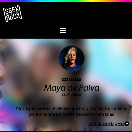
COLUNA
Maya de Paiva
[ELA/DELA]
Atriz e pensadora recifense que mobiliza teatro, cinema,
performance e filosofia decolonial em suas
Outras postagens