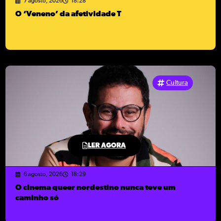
7 agosto, 2026
18:28
O ‘Veneno’ da afetividade T
Cultura
LER AGORA
6 agosto, 2026
18:29
O cinema queer nordestino nunca teve um
caminho só