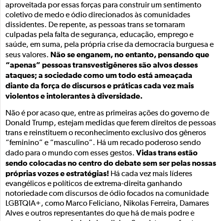
aproveitada por essas forças para construir um sentimento
coletivo de medo e ódio direcionados às comunidades
dissidentes. De repente, as pessoas trans se tornaram
culpadas pela falta de segurança, educação, emprego e
saúde, em suma, pela própria crise da democracia burguesa e
Não se enganem, no entanto, pensando que
seus valores.
“apenas” pessoas transvestigêneres são alvos desses
ataques; a sociedade como um todo está ameaçada
diante da força de discursos e práticas cada vez mais
violentos e intolerantes à diversidade.
Não é por acaso que, entre as primeiras ações do governo de
Donald Trump, estejam medidas que ferem direitos de pessoas
trans e reinstituem o reconhecimento exclusivo dos gêneros
“feminino” e “masculino”. Há um recado poderoso sendo
Vidas trans estão
dado para o mundo com esses gestos.
sendo colocadas no centro do debate sem ser pelas nossas
próprias vozes e estratégias!
Há cada vez mais líderes
evangélicos e políticos de extrema-direita ganhando
notoriedade com discursos de ódio focados na comunidade
LGBTQIA+, como Marco Feliciano, Nikolas Ferreira, Damares
Alves e outros representantes do que há de mais podre e