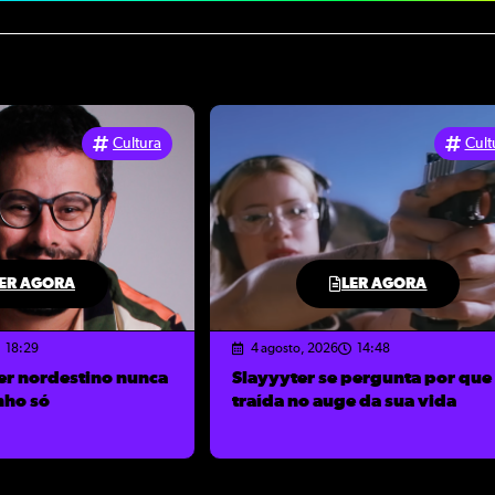
Cultura
Cult
ER AGORA
LER AGORA
18:29
4 agosto, 2026
14:48
er nordestino nunca
Slayyyter se pergunta por que 
nho só
traída no auge da sua vida