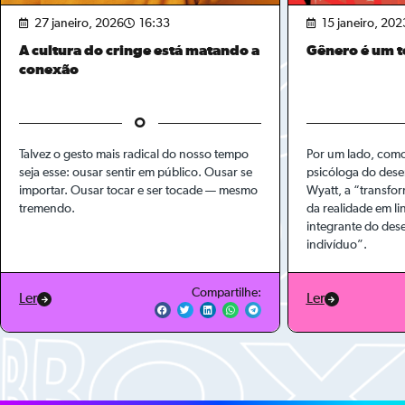
27 janeiro, 2026
16:33
15 janeiro, 202
A cultura do cringe está matando a
Gênero é um te
conexão
Talvez o gesto mais radical do nosso tempo
Por um lado, como
seja esse: ousar sentir em público. Ousar se
psicóloga do des
importar. Ousar tocar e ser tocade — mesmo
Wyatt, a “transfo
tremendo.
da realidade em l
integrante do des
indivíduo”.
Compartilhe:
Ler
Ler