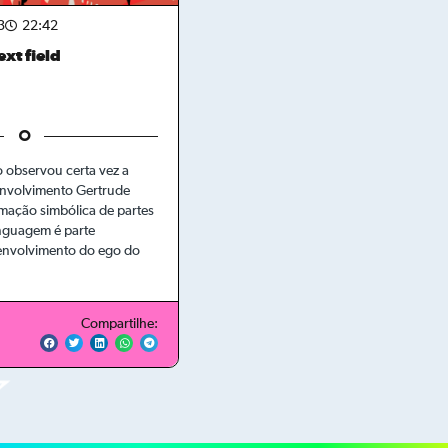
3
22:42
xt field
 observou certa vez a
envolvimento Gertrude
rmação simbólica de partes
inguagem é parte
envolvimento do ego do
Compartilhe: