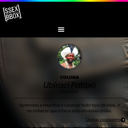
COLUNA
Ubiraci Pataxó
[ELE/DELE]
Aprendeu a respeitar e valorizar todo tipo de vida, e
reconhecer que a força está em nossa união.
Outras postagens