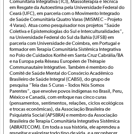
Comunitária Integrativa (TCI), Massoterapia e Técnica
em Resgate da Autoestima pela Universidade Federal do
Ceará (UFC), em parceria com o Movimento Integrado
de Saúde Comunitária Quatro Varas (MISMEC – Projeto
4 Varas). Atua como pesquisador nos projetos “Saúde
Coletiva e Epistemologias do Sul e Interculturalidades”,
na Universidade Federal do Sul da Bahia (UFSB) em
parceria com Universidade de Coimbra, em Portugal e
formador em Terapia Comunitária Sistêmica Integrativa
no Polo de Cuidados Korihé em Santa Cruz Cabrália/BA
e na Europa pela Réseau Européen de Thérapie
Communautaire Intégrative. Também é membro do
Comitê de Saúde Mental do Consórcio Acadêmico
Brasileiro de Saúde Integral (CABSI), do grupo de
pesquisa “Teia das 5 Curas – Todos Nós Somos
Parentes”, que envolve povos indígenas no Brasil, Peru,
México e Canadá, com enfoque nas cinco curas
(pensamentos, sentimentos, relações, ciclos ecológicos
e trocas econômicas), da Associação Brasileira de
Psiquiatria Social (APSBRA) e membro da Associação
Brasileira de Terapia Comunitária Integrativa Sistêmica
(ABRATECOM). Em toda a sua história, ele aprendeu a
respeitar e valorizar todo tipo de vida, e a reconhecer