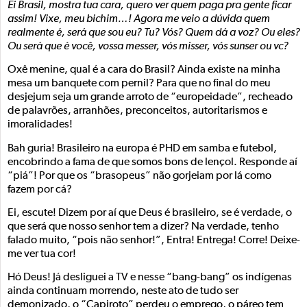
Ei Brasil, mostra tua cara, quero ver quem paga pra gente ficar
assim! Vixe, meu bichim…! Agora me veio a dúvida quem
realmente é, será que sou eu? Tu? Vós? Quem dá a voz? Ou eles?
Ou será que é você, vossa messer, vós misser, vós sunser ou vc?
Oxê menine, qual é a cara do Brasil? Ainda existe na minha
mesa um banquete com pernil? Para que no final do meu
desjejum seja um grande arroto de “europeidade”, recheado
de palavrões, arranhões, preconceitos, autoritarismos e
imoralidades!
Bah guria! Brasileiro na europa é PHD em samba e futebol,
encobrindo a fama de que somos bons de lençol. Responde aí
“piá”! Por que os “brasopeus” não gorjeiam por lá como
fazem por cá?
Ei, escute! Dizem por aí que Deus é brasileiro, se é verdade, o
que será que nosso senhor tem a dizer? Na verdade, tenho
falado muito, “pois não senhor!”, Entra! Entrega! Corre! Deixe-
me ver tua cor!
Hó Deus! Já desliguei a TV e nesse “bang-bang” os indígenas
ainda continuam morrendo, neste ato de tudo ser
demonizado, o “Capiroto” perdeu o emprego, o páreo tem