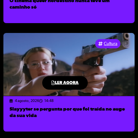
O cinema queer nordestino nunca teve um
caminho só
Cultura
LER AGORA
4 agosto, 2026
14:48
Slayyyter se pergunta por que foi traída no auge
da sua vida