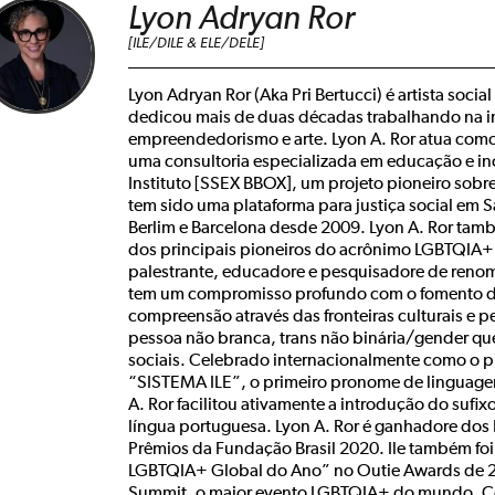
Lyon Adryan Ror
[ILE/DILE & ELE/DELE]
Lyon Adryan Ror (Aka Pri Bertucci) é artista social 
dedicou mais de duas décadas trabalhando na i
empreendedorismo e arte. Lyon A. Ror atua co
uma consultoria especializada em educação e in
Instituto [SSEX BBOX], um projeto pioneiro sobr
tem sido uma plataforma para justiça social em S
Berlim e Barcelona desde 2009. Lyon A. Ror ta
dos principais pioneiros do acrônimo LGBTQIA+
palestrante, educadore e pesquisadore de renome
tem um compromisso profundo com o fomento d
compreensão através das fronteiras culturais e p
pessoa não branca, trans não binária/gender que
sociais. Celebrado internacionalmente como o pi
“SISTEMA ILE”, o primeiro pronome de linguage
A. Ror facilitou ativamente a introdução do sufix
língua portuguesa. Lyon A. Ror é ganhadore dos
Prêmios da Fundação Brasil 2020. Ile também fo
LGBTQIA+ Global do Ano” no Outie Awards de 2
Summit, o maior evento LGBTQIA+ do mundo. Co