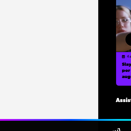
4 
Sla
por 
aug
Assis