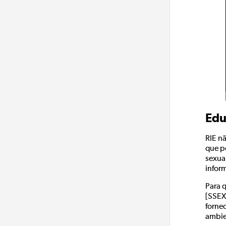
Edu
RIE n
que p
sexual
infor
Para q
[SSEX
forne
ambie