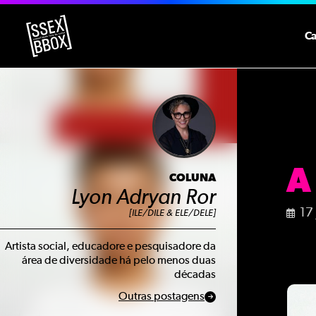
C
A
COLUNA
Lyon Adryan Ror
17
[ILE/DILE & ELE/DELE]
Artista social, educadore e pesquisadore da
área de diversidade há pelo menos duas
décadas
Outras postagens