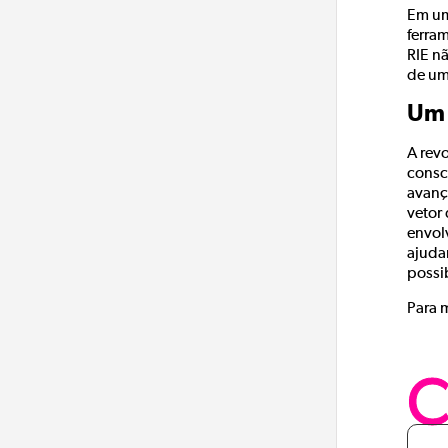
Em um
ferra
RIE n
de um
Um 
A rev
consc
avanç
vetor
envol
ajuda
possi
Para 
C