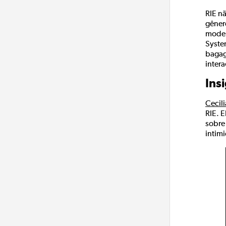
RIE nã
gêner
model
Syste
bagag
intera
Ins
Cecil
RIE. 
sobre
intim