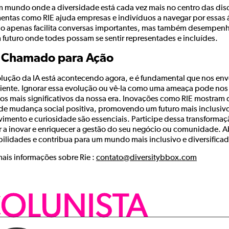
 mundo onde a diversidade está cada vez mais no centro das discu
mentas como RIE ajuda empresas e indivíduos a navegar por essas 
ão apenas facilita conversas importantes, mas também desempen
 futuro onde todes possam se sentir representades e incluídes.
Chamado para Ação
olução da IA está acontecendo agora, e é fundamental que nos en
iente. Ignorar essa evolução ou vê-la como uma ameaça pode nos
os mais significativos da nossa era. Inovações como RIE mostram 
 de mudança social positiva, promovendo um futuro mais inclusivo
vimento e curiosidade são essenciais. Participe dessa transform
r a inovar e enriquecer a gestão do seu negócio ou comunidade. Ab
bilidades e contribua para um mundo mais inclusivo e diversifica
mais informações sobre Rie :
contato@diversitybbox.com
OLUNISTA