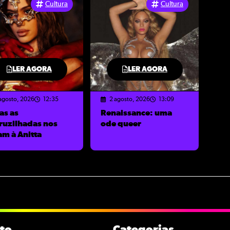
Cultura
Cultura
LER AGORA
LER AGORA
agosto, 2026
12:35
2 agosto, 2026
13:09
as as
Renaissance: uma
ruzilhadas nos
ode queer
am à Anitta
to
Categorias