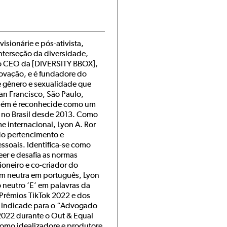
visionárie e pós-ativista,
nterseção da diversidade,
mo CEO da [DIVERSITY BBOX],
ovação, e é fundadore do
e gênero e sexualidade que
an Francisco, São Paulo,
mbém é reconhecide como um
 no Brasil desde 2013. Como
 internacional, Lyon A. Ror
o pertencimento e
essoais. Identifica-se como
er e desafia as normas
oneiro e co-criador do
m neutra em português, Lyon
o neutro ‘E’ em palavras da
 Prêmios TikTok 2022 e dos
i indicade para o “Advogado
022 durante o Out & Equal
mo idealizadore e produtore