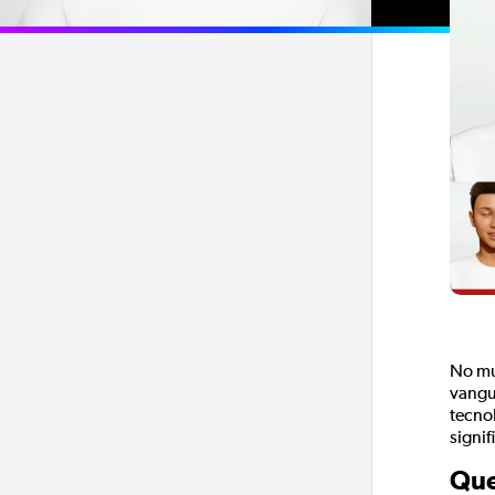
No mun
vangu
tecno
signi
Que