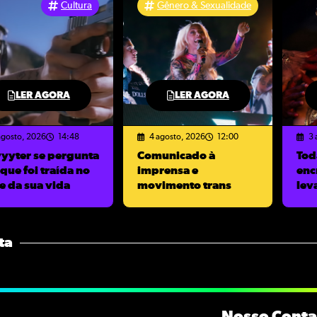
Cultura
Gênero & Sexualidade
LER AGORA
LER AGORA
agosto, 2026
14:48
4 agosto, 2026
12:00
3 
yyyter se pergunta
Comunicado à
Tod
que foi traída no
imprensa e
enc
e da sua vida
movimento trans
lev
ta
Nosso Conta