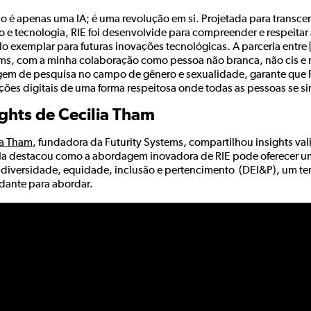
o é apenas uma IA; é uma revolução em si. Projetada para transcen
o e tecnologia, RIE foi desenvolvide para compreender e respeita
o exemplar para futuras inovações tecnológicas. A parceria entre
ms, com a minha colaboração como pessoa não branca, não cis e n
em de pesquisa no campo de gênero e sexualidade, garante que R
ções digitais de uma forma respeitosa onde todas as pessoas se si
ights de Cecilia Tham
ia Tham
, fundadora da Futurity Systems, compartilhou insights va
Ela destacou como a abordagem inovadora de RIE pode oferecer u
 diversidade, equidade, inclusão e pertencimento (DEI&P), um te
idante para abordar.