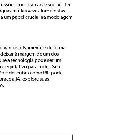
ssões corporativas e sociais, ter
águas muitas vezes turbulentas.
ha um papel crucial na modelagem
volvamos ativamente e de forma
 deixar à margem de um dos
que a tecnologia pode ser um
 e equitativo para todes.Seu
ação e descubra como RIE pode
race a IA, explore suas
do.