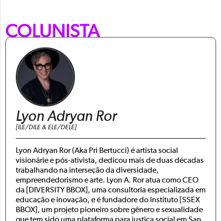
COLUNISTA
Lyon Adryan Ror
[ILE/DILE & ELE/DELE]
Lyon Adryan Ror (Aka Pri Bertucci) é artista social
visionárie e pós-ativista, dedicou mais de duas décadas
trabalhando na interseção da diversidade,
empreendedorismo e arte. Lyon A. Ror atua como CEO
da [DIVERSITY BBOX], uma consultoria especializada em
educação e inovação, e é fundadore do Instituto [SSEX
BBOX], um projeto pioneiro sobre gênero e sexualidade
que tem sido uma plataforma para justiça social em San