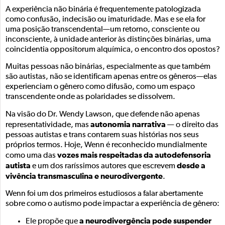
A experiência não binária é frequentemente patologizada
como confusão, indecisão ou imaturidade. Mas e se ela for
uma posição transcendental—um retorno, consciente ou
inconsciente, à unidade anterior às distinções binárias, uma
coincidentia oppositorum alquímica, o encontro dos opostos?
Muitas pessoas não binárias, especialmente as que também
são autistas, não se identificam apenas entre os gêneros—elas
experienciam o gênero como difusão, como um espaço
transcendente onde as polaridades se dissolvem.
Na visão do Dr. Wendy Lawson, que defende não apenas
autonomia narrativa
representatividade, mas
— o direito das
pessoas autistas e trans contarem suas histórias nos seus
próprios termos. Hoje, Wenn é reconhecido mundialmente
vozes mais respeitadas da autodefensoria
como uma das
autista
desde a
e um dos raríssimos autores que escrevem
vivência transmasculina e neurodivergente
.
Wenn foi um dos primeiros estudiosos a falar abertamente
sobre como o autismo pode impactar a experiência de gênero:
a neurodivergência pode suspender
Ele propõe que