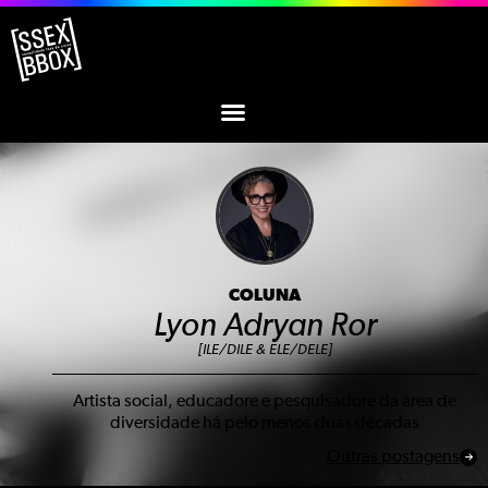
COLUNA
Lyon Adryan Ror
[ILE/DILE & ELE/DELE]
Artista social, educadore e pesquisadore da área de
diversidade há pelo menos duas décadas
Outras postagens