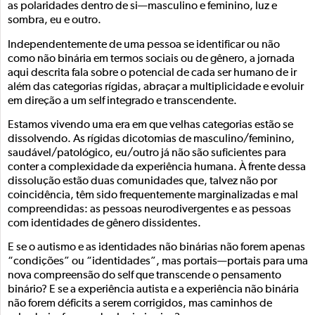
as polaridades dentro de si—masculino e feminino, luz e
sombra, eu e outro.
Independentemente de uma pessoa se identificar ou não
como não binária em termos sociais ou de gênero, a jornada
aqui descrita fala sobre o potencial de cada ser humano de ir
além das categorias rígidas, abraçar a multiplicidade e evoluir
em direção a um self integrado e transcendente.
Estamos vivendo uma era em que velhas categorias estão se
dissolvendo. As rígidas dicotomias de masculino/feminino,
saudável/patológico, eu/outro já não são suficientes para
conter a complexidade da experiência humana. À frente dessa
dissolução estão duas comunidades que, talvez não por
coincidência, têm sido frequentemente marginalizadas e mal
compreendidas: as pessoas neurodivergentes e as pessoas
com identidades de gênero dissidentes.
E se o autismo e as identidades não binárias não forem apenas
“condições” ou “identidades”, mas portais—portais para uma
nova compreensão do self que transcende o pensamento
binário? E se a experiência autista e a experiência não binária
não forem déficits a serem corrigidos, mas caminhos de