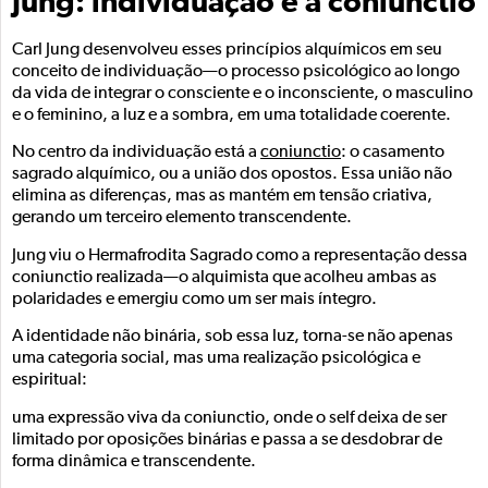
Jung: individuação e a coniunctio
Carl Jung desenvolveu esses princípios alquímicos em seu
conceito de individuação—o processo psicológico ao longo
da vida de integrar o consciente e o inconsciente, o masculino
e o feminino, a luz e a sombra, em uma totalidade coerente.
No centro da individuação está a
coniunctio
: o casamento
sagrado alquímico, ou a união dos opostos. Essa união não
elimina as diferenças, mas as mantém em tensão criativa,
gerando um terceiro elemento transcendente.
Jung viu o Hermafrodita Sagrado como a representação dessa
coniunctio realizada—o alquimista que acolheu ambas as
polaridades e emergiu como um ser mais íntegro.
A identidade não binária, sob essa luz, torna-se não apenas
uma categoria social, mas uma realização psicológica e
espiritual:
uma expressão viva da coniunctio, onde o self deixa de ser
limitado por oposições binárias e passa a se desdobrar de
forma dinâmica e transcendente.