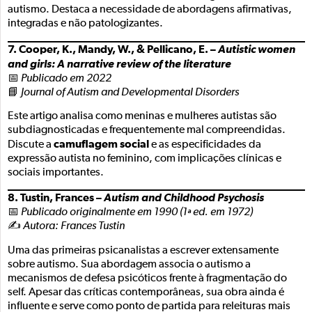
autismo. Destaca a necessidade de abordagens afirmativas,
integradas e não patologizantes.
7. Cooper, K., Mandy, W., & Pellicano, E. –
Autistic women
and girls: A narrative review of the literature
📅
Publicado em 2022
📘
Journal of Autism and Developmental Disorders
Este artigo analisa como meninas e mulheres autistas são
subdiagnosticadas e frequentemente mal compreendidas.
camuflagem social
Discute a
e as especificidades da
expressão autista no feminino, com implicações clínicas e
sociais importantes.
8. Tustin, Frances –
Autism and Childhood Psychosis
📅
Publicado originalmente em 1990 (1ª ed. em 1972)
✍️
Autora: Frances Tustin
Uma das primeiras psicanalistas a escrever extensamente
sobre autismo. Sua abordagem associa o autismo a
mecanismos de defesa psicóticos frente à fragmentação do
self. Apesar das críticas contemporâneas, sua obra ainda é
influente e serve como ponto de partida para releituras mais