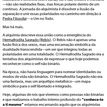
—não são realidades fixas, mas forças polares dentro de um
contínuo. A jornada do alquimista é dissolver a ilusão da
separação e unir essas polaridades no caminho em direção à
Pedra Filosofal
— o Um no Todo.
Mas há mais.
A alquimia descreve essa união como a emergência do
Hermafrodita Sagrado (Rebis)
. O Rebis não é apenas uma
fusão física dos sexos, mas uma encarnação simbólica da
dualidade transcendida—um ser que integrou todas as
polaridades em uma totalidade. O Hermafrodita Sagrado era a
tentativa dos alquimistas de expressar o que hoje podemos
reconhecer como o self não binário.
Na época, não havia linguagem para nomear identidades ou
modos de vida não binários. O Hermafrodita Sagrado não era
uma fantasia, mas um arquétipo metafísico—um mapa
simbólico para o self libertado e integrado.
Hoje, algumas de nós que vivemos como pessoas não binárias
“conhece-te
e que realizamos o trabalho interno profundo do
a ti mesmo”
estamos encarnando aquilo que os alquimistas