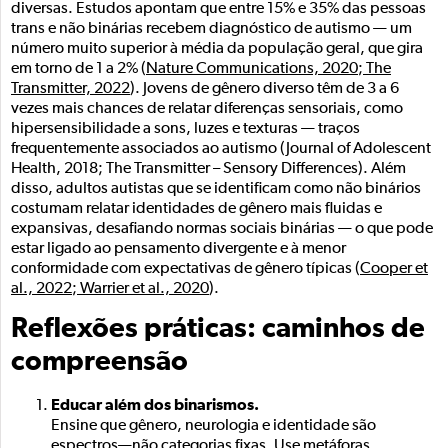
diversas. Estudos apontam que entre 15% e 35% das pessoas
trans e não binárias recebem diagnóstico de autismo — um
número muito superior à média da população geral, que gira
em torno de 1 a 2% (
Nature Communications, 2020
;
The
Transmitter, 2022
). Jovens de gênero diverso têm de 3 a 6
vezes mais chances de relatar diferenças sensoriais, como
hipersensibilidade a sons, luzes e texturas — traços
frequentemente associados ao autismo (Journal of Adolescent
Health, 2018; The Transmitter – Sensory Differences). Além
disso, adultos autistas que se identificam como não binários
costumam relatar identidades de gênero mais fluidas e
expansivas, desafiando normas sociais binárias — o que pode
estar ligado ao pensamento divergente e à menor
conformidade com expectativas de gênero típicas (
Cooper et
al., 2022
;
Warrier et al., 2020
).
Reflexões práticas: caminhos de
compreensão
Educar além dos binarismos.
Ensine que gênero, neurologia e identidade são
espectros—não categorias fixas. Use metáforas