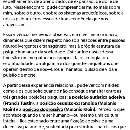
espelhamento, de aprendizado, de expansão, de dor e de
luto. Nesse encontro, pude compreender muito mais sobre
mim, sobre o outro, e sobre os sistemas arquetípicos, sobre a
nossa psique e processos de transcendência que nos
atravessam.
Essa vivência me levou a observar, em nível micro e macro,
dinâmicas que dizem respeito não só a relações entre pessoas
neurodivergentes e transgênero, mas à própria estrutura da
psique humana e da sociedade. Este artigo nasce dessa
imersão: um mergulho nos campos da psicologia, da
espiritualidade, da alquimia e dos grandes arquétipos que
operam dentro de nós—Eros e Thanatos, pulsão de vida e
pulsão de morte.
A partir dessa experiência relacional, pude ver com nitidez
como a psique sofre quando não consegue transitar entre as
posição autística adesiva
três grandes posições psíquicas: a
(Francis Tustin
posição esquizo-paranoide
(Melanie
), a
Klein)
posição depressiva
(Melanie Klein).
e a
Percebi o que
acontece quando um ser humano—ou mesmo uma cultura
inteira—fica estagnado entre uma fixação adesiva e uma
defensiva paranoide, sustentada por estruturas narcísicas que