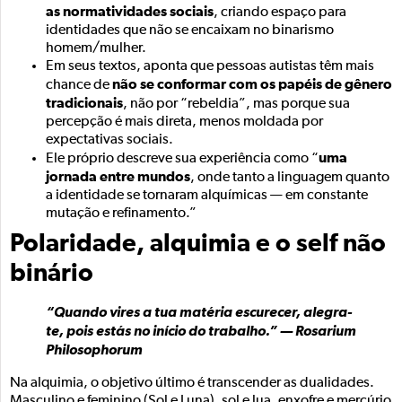
as normatividades sociais
, criando espaço para
identidades que não se encaixam no binarismo
homem/mulher.
Em seus textos, aponta que pessoas autistas têm mais
não se conformar com os papéis de gênero
chance de
tradicionais
, não por “rebeldia”, mas porque sua
percepção é mais direta, menos moldada por
expectativas sociais.
uma
Ele próprio descreve sua experiência como “
jornada entre mundos
, onde tanto a linguagem quanto
a identidade se tornaram alquímicas — em constante
mutação e refinamento.”
Polaridade, alquimia e o self não
binário
“Quando vires a tua matéria escurecer, alegra-
te, pois estás no início do trabalho.” — Rosarium
Philosophorum
Na alquimia, o objetivo último é transcender as dualidades.
Masculino e feminino (Sol e Luna), sol e lua, enxofre e mercúrio