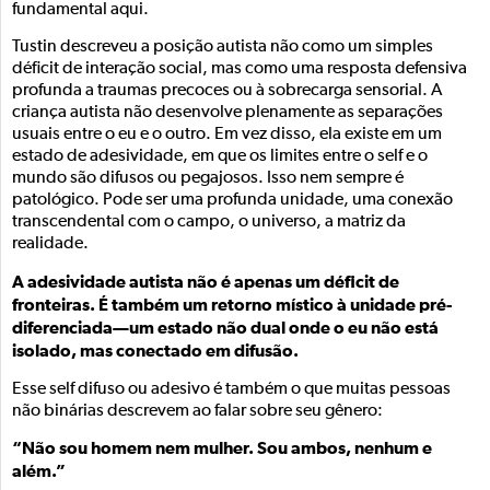
fundamental aqui.
Tustin descreveu a posição autista não como um simples
déficit de interação social, mas como uma resposta defensiva
profunda a traumas precoces ou à sobrecarga sensorial. A
criança autista não desenvolve plenamente as separações
usuais entre o eu e o outro. Em vez disso, ela existe em um
estado de adesividade, em que os limites entre o self e o
mundo são difusos ou pegajosos. Isso nem sempre é
patológico. Pode ser uma profunda unidade, uma conexão
transcendental com o campo, o universo, a matriz da
realidade.
A adesividade autista não é apenas um déficit de
fronteiras. É também um retorno místico à unidade pré-
diferenciada—um estado não dual onde o eu não está
isolado, mas conectado em difusão.
Esse self difuso ou adesivo é também o que muitas pessoas
não binárias descrevem ao falar sobre seu gênero:
“Não sou homem nem mulher. Sou ambos, nenhum e
além.”