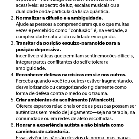
acessíveis: espectro de luz, escalas musicais ou a
dualidade onda-partícula da física quântica.
Normalizar a difusão e a ambiguidade.
Ajude as pessoas a compreenderem que o que muitas
vezes é percebido como “confusão” é, na verdade, a
complexidade natural da realidade emergindo.
Transitar da posição esquizo-paranoide para a
posição depressiva.
Incentive práticas que permitam sentir emoções difíceis,
integrar partes conflitantes do self e tolerar a
ambiguidade.
Reconhecer defesas narcísicas em si e nos outros.
Perceba quando você (ou outres) estiver fragmentando,
desvalorizando ou categorizando rigidamente como
forma de defesa contra o medo ou o trauma.
Criar ambientes de acolhimento (Winnicott)
.
Ofereça espaços relacionais onde as pessoas possam ser
autênticas sem medo de julgamento—seja na terapia, na
comunidade ou em redes de afeto escolhidas.
Honrar a experiência autista e não binária como
caminhos de sabedoria.
Essas vivências não são desvios da norma, mas mapas