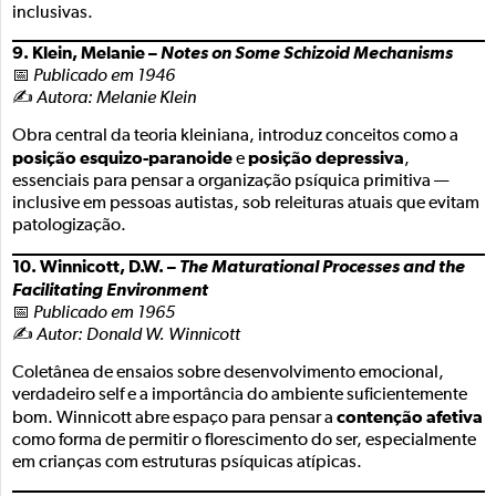
inclusivas.
9. Klein, Melanie –
Notes on Some Schizoid Mechanisms
📅
Publicado em 1946
✍️
Autora: Melanie Klein
Obra central da teoria kleiniana, introduz conceitos como a
posição esquizo-paranoide
posição depressiva
e
,
essenciais para pensar a organização psíquica primitiva —
inclusive em pessoas autistas, sob releituras atuais que evitam
patologização.
10. Winnicott, D.W. –
The Maturational Processes and the
Facilitating Environment
📅
Publicado em 1965
✍️
Autor: Donald W. Winnicott
Coletânea de ensaios sobre desenvolvimento emocional,
verdadeiro self e a importância do ambiente suficientemente
contenção afetiva
bom. Winnicott abre espaço para pensar a
como forma de permitir o florescimento do ser, especialmente
em crianças com estruturas psíquicas atípicas.