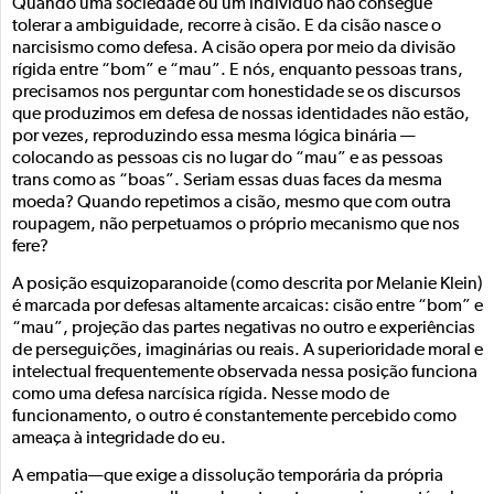
Quando uma sociedade ou um indivíduo não consegue
tolerar a ambiguidade, recorre à cisão. E da cisão nasce o
narcisismo como defesa. A cisão opera por meio da divisão
rígida entre “bom” e “mau”. E nós, enquanto pessoas trans,
precisamos nos perguntar com honestidade se os discursos
que produzimos em defesa de nossas identidades não estão,
por vezes, reproduzindo essa mesma lógica binária —
colocando as pessoas cis no lugar do “mau” e as pessoas
trans como as “boas”. Seriam essas duas faces da mesma
moeda? Quando repetimos a cisão, mesmo que com outra
roupagem, não perpetuamos o próprio mecanismo que nos
fere?
A posição esquizoparanoide (como descrita por Melanie Klein)
é marcada por defesas altamente arcaicas: cisão entre “bom” e
“mau”, projeção das partes negativas no outro e experiências
de perseguições, imaginárias ou reais. A superioridade moral e
intelectual frequentemente observada nessa posição funciona
como uma defesa narcísica rígida. Nesse modo de
funcionamento, o outro é constantemente percebido como
ameaça à integridade do eu.
A empatia—que exige a dissolução temporária da própria