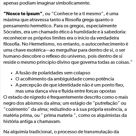
apenas podiam imaginar simbolicamente.
“Nosce te ipsum”
, ou “Conhece-te a ti mesmo”, é uma
máxima que atravessa tanto a filosofia grega quanto o
pensamento hermético. Para os gregos, especialmente
Sócrates, era um chamado ético à humildade e à sabedoria:
reconhecer os próprios limites era o início da verdadeira
filosofia. No Hermetismo, no entanto, o autoconhecimento é
uma chave esotérica—ao mergulhar para dentro de si, o ser
humano descobre o reflexo do universo, pois dentro de si
reside o mesmo princípio divino que governa todas as coisas.”
A fusão de polaridades sem colapso
O acolhimento da ambiguidade como potência
A percepção de que identidade não é um ponto fixo,
mas uma dança viva e fluida entre forças opostas
O estado de nigredo é frequentemente descrito como o mais
negro dos abismos da alma; um estágio de “putrefação” ou
“cozimento” da alma; reduzindo-a à sua própria essência, a
matéria prima, ou ” prima materia “, como os alquimistas da
história antiga a chamavam.
Na alquimia tradicional, o processo de transmutação da