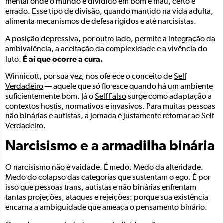
mental onde o mundo é dividido em bom e mau, certo e
errado. Esse tipo de divisão, quando mantido na vida adulta,
alimenta mecanismos de defesa rígidos e até narcisistas.
A posição depressiva, por outro lado, permite a integração da
ambivalência, a aceitação da complexidade e a vivência do
É aí que ocorre a cura.
luto.
Winnicott, por sua vez, nos oferece o conceito de
Self
Verdadeiro
— aquele que só floresce quando há um ambiente
suficientemente bom. Já o
Self Falso
surge como adaptação a
contextos hostis, normativos e invasivos. Para muitas pessoas
não binárias e autistas, a jornada é justamente retornar ao Self
Verdadeiro.
Narcisismo e a armadilha binária
O narcisismo não é vaidade. É medo. Medo da alteridade.
Medo do colapso das categorias que sustentam o ego. É por
isso que pessoas trans, autistas e não binárias enfrentam
tantas projeções, ataques e rejeições: porque sua existência
encarna a ambiguidade que ameaça o pensamento binário.