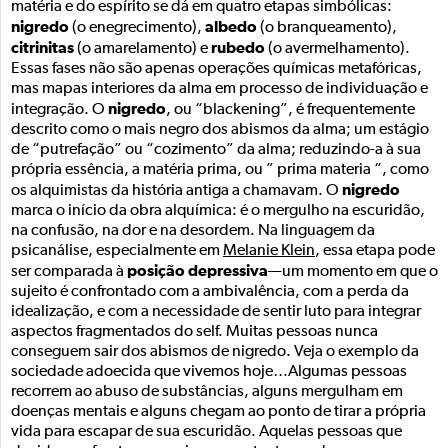
matéria e do espírito se dá em quatro etapas simbólicas:
nigredo
albedo
(o enegrecimento),
(o branqueamento),
citrinitas
rubedo
(o amarelamento) e
(o avermelhamento).
Essas fases não são apenas operações químicas metafóricas,
mas mapas interiores da alma em processo de individuação e
nigredo
integração. O
, ou “blackening”, é frequentemente
descrito como o mais negro dos abismos da alma; um estágio
de “putrefação” ou “cozimento” da alma; reduzindo-a à sua
própria essência, a matéria prima, ou ” prima materia “, como
nigredo
os alquimistas da história antiga a chamavam. O
marca o início da obra alquímica: é o mergulho na escuridão,
na confusão, na dor e na desordem. Na linguagem da
psicanálise, especialmente em
Melanie Klein
, essa etapa pode
posição depressiva
ser comparada à
—um momento em que o
sujeito é confrontado com a ambivalência, com a perda da
idealização, e com a necessidade de sentir luto para integrar
aspectos fragmentados do self. Muitas pessoas nunca
conseguem sair dos abismos de nigredo. Veja o exemplo da
sociedade adoecida que vivemos hoje…Algumas pessoas
recorrem ao abuso de substâncias, alguns mergulham em
doenças mentais e alguns chegam ao ponto de tirar a própria
vida para escapar de sua escuridão. Aquelas pessoas que