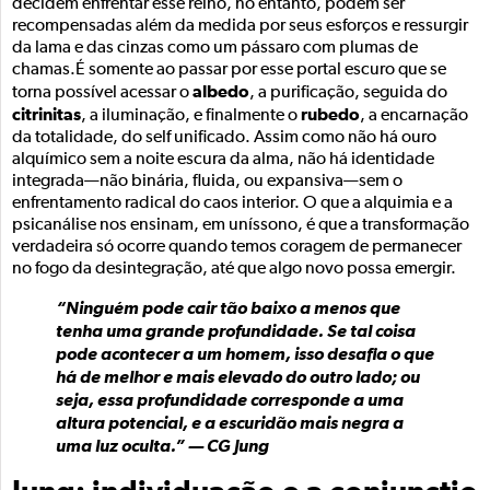
decidem enfrentar esse reino, no entanto, podem ser
recompensadas ​​além da medida por seus esforços e ressurgir
da lama e das cinzas como um pássaro com plumas de
chamas.É somente ao passar por esse portal escuro que se
albedo
torna possível acessar o
, a purificação, seguida do
citrinitas
rubedo
, a iluminação, e finalmente o
, a encarnação
da totalidade, do self unificado. Assim como não há ouro
alquímico sem a noite escura da alma, não há identidade
integrada—não binária, fluida, ou expansiva—sem o
enfrentamento radical do caos interior. O que a alquimia e a
psicanálise nos ensinam, em uníssono, é que a transformação
verdadeira só ocorre quando temos coragem de permanecer
no fogo da desintegração, até que algo novo possa emergir.
“Ninguém pode cair tão baixo a menos que
tenha uma grande profundidade. Se tal coisa
pode acontecer a um homem, isso desafia o que
há de melhor e mais elevado do outro lado; ou
seja, essa profundidade corresponde a uma
altura potencial, e a escuridão mais negra a
uma luz oculta.” — CG Jung