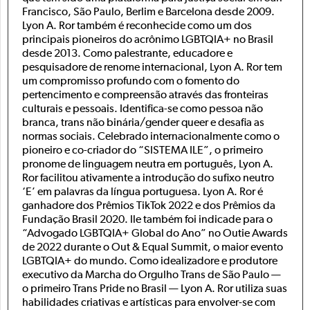
Francisco, São Paulo, Berlim e Barcelona desde 2009.
Lyon A. Ror também é reconhecide como um dos
principais pioneiros do acrônimo LGBTQIA+ no Brasil
desde 2013. Como palestrante, educadore e
pesquisadore de renome internacional, Lyon A. Ror tem
um compromisso profundo com o fomento do
pertencimento e compreensão através das fronteiras
culturais e pessoais. Identifica-se como pessoa não
branca, trans não binária/gender queer e desafia as
normas sociais. Celebrado internacionalmente como o
pioneiro e co-criador do “SISTEMA ILE”, o primeiro
pronome de linguagem neutra em português, Lyon A.
Ror facilitou ativamente a introdução do sufixo neutro
‘E’ em palavras da língua portuguesa. Lyon A. Ror é
ganhadore dos Prêmios TikTok 2022 e dos Prêmios da
Fundação Brasil 2020. Ile também foi indicade para o
“Advogado LGBTQIA+ Global do Ano” no Outie Awards
de 2022 durante o Out & Equal Summit, o maior evento
LGBTQIA+ do mundo. Como idealizadore e produtore
executivo da Marcha do Orgulho Trans de São Paulo —
o primeiro Trans Pride no Brasil — Lyon A. Ror utiliza suas
habilidades criativas e artísticas para envolver-se com