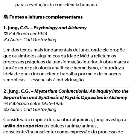
para a evolução da consciência humana.
📚 Fontes e leituras complementares
1. Jung, C.G. –
Psychology and Alchemy
📅
Publicado em 1944
✍️
Autor: Carl Gustav Jung
Um dos textos mais fundamentais de Jung, onde ele propõe
que os símbolos alquímicos da Idade Média refletem os
processos psíquicos da transformação interior. A obra marca a
junção entre psicologia analítica e hermetismo, e introduz a
ideia de que o inconsciente trabalha por meio de imagens
simbólicas — essenciais à individuação.
2. Jung, C.G. –
Mysterium Coniunctionis: An Inquiry into the
Separation and Synthesis of Psychic Opposites in Alchemy
📅
Publicado entre 1955–1956
✍️
Autor: Carl Gustav Jung
Considerado o ápice de sua obra alquímica, Jung investiga a
união dos opostos
psíquicos (anima/animus,
consciente/inconsciente) como expressão do processo de