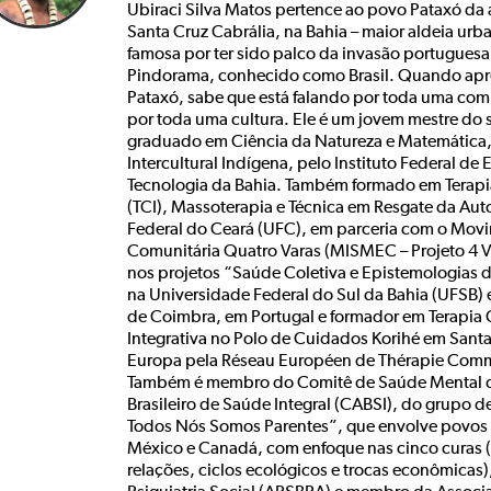
Ubiraci Silva Matos pertence ao povo Pataxó da
Santa Cruz Cabrália, na Bahia – maior aldeia urb
famosa por ter sido palco da invasão portugues
Pindorama, conhecido como Brasil. Quando apr
Pataxó, sabe que está falando por toda uma co
por toda uma cultura. Ele é um jovem mestre do 
graduado em Ciência da Natureza e Matemática, 
Intercultural Indígena, pelo Instituto Federal de
Tecnologia da Bahia. Também formado em Terapia
(TCI), Massoterapia e Técnica em Resgate da Au
Federal do Ceará (UFC), em parceria com o Mov
Comunitária Quatro Varas (MISMEC – Projeto 4 
nos projetos “Saúde Coletiva e Epistemologias do
na Universidade Federal do Sul da Bahia (UFSB)
de Coimbra, em Portugal e formador em Terapia 
Integrativa no Polo de Cuidados Korihé em Santa
Europa pela Réseau Européen de Thérapie Commu
Também é membro do Comitê de Saúde Mental 
Brasileiro de Saúde Integral (CABSI), do grupo d
Todos Nós Somos Parentes”, que envolve povos i
México e Canadá, com enfoque nas cinco curas 
relações, ciclos ecológicos e trocas econômicas)