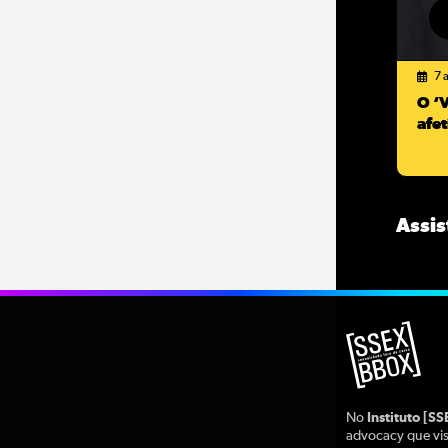
7 
O ‘
afe
Assis
No
Instituto [S
advocacy que vis