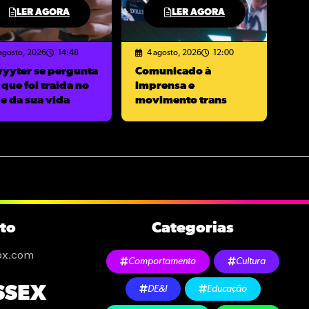
LER AGORA
LER AGORA
agosto, 2026
14:48
4 agosto, 2026
12:00
yyyter se pergunta
Comunicado à
 que foi traída no
imprensa e
e da sua vida
movimento trans
to
Categorias
ox.com
Comportamento
Cultura
SSEX
DE&I
Educação