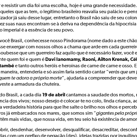
r e resistir um dia foi uma escolha, hoje é uma grande necessidade.
queles que as tem, o legítimo brasileiro reavalia seu palácio e pe
zador já saiu desse lugar, entretanto o Brasil não saiu de seu colon
ez suas naus encontram-se à deriva na dependência da hipocrisia 
o imperial é a essência de seu povo.
 você Brasil, conhecesse nosso Pindorama (nome dado a este chão
se enxergar com nossos olhos a chama que arde em cada guerreiro e
oubesse que um guerreiro faz aquilo que é necessário fazer, você e
Davi Ianomamy, Raoni, Ailton Krenak, Cél
nte quem foi e quem é
Itambé
e tanto outros heróis e heroínas de carne de carne e osso. E
maneira, entenderia e só assim faria sentido cantar “
verás que um f
quem te adora a própria morte
”, ajudaria a compreender que deve
veste a armadura da chuteira.
19 de abril
do Brasil, a cada dia
cantamos a saudade dos mortos,
ncia dos vivos; nosso desejo é colocar-te no colo, linda criança, a
a verdadeira história para que lhe salte o brilho nos olhos e perc
ros já embarcados nos mares, que somos sim “
gigantes pela própr
 têm mais vidas, que nossa vida, em teu seio há existência de amor
rir, desdenhar, desenvolver, desqualificar, desacreditar, desconf
adas com um prefixo de negação (des), ideias trazidas por inquili