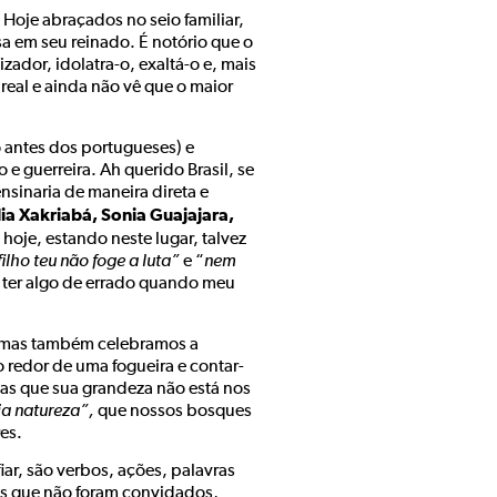
 Hoje abraçados no seio familiar,
nsa em seu reinado. É notório que o
izador, idolatra-o, exaltá-o e, mais
real e ainda não vê que o maior
 antes dos portugueses) e
 guerreira. Ah querido Brasil, se
nsinaria de maneira direta e
ia Xakriabá, Sonia Guajajara,
 hoje, estando neste lugar, talvez
ilho teu não foge a luta”
e “
nem
 ter algo de errado quando meu
 mas também celebramos a
o redor de uma fogueira e contar-
ebas que sua grandeza não está nos
ia natureza”,
que nossos bosques
es.
iar, são verbos, ações, palavras
nos que não foram convidados,