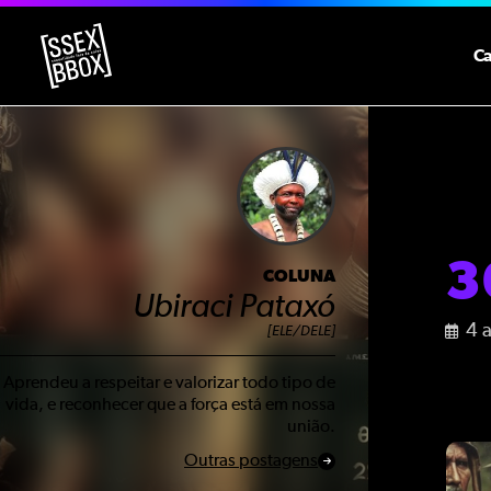
C
3
COLUNA
Ubiraci Pataxó
4 
[ELE/DELE]
Aprendeu a respeitar e valorizar todo tipo de
vida, e reconhecer que a força está em nossa
união.
Outras postagens