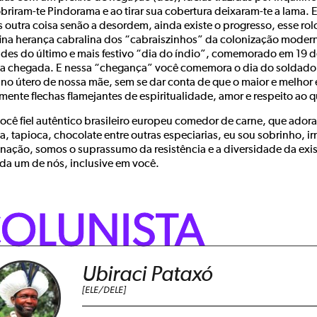
briram-te Pindorama e ao tirar sua cobertura deixaram-te a lama. E
 outra coisa senão a desordem, ainda existe o progresso, esse rol
fina herança cabralina dos “cabraiszinhos” da colonização moder
des do último e mais festivo “dia do índio”, comemorado em 19 de 
a chegada. E nessa “chegança” você comemora o dia do soldado e 
no útero de nossa mãe, sem se dar conta de que o maior e melhor ex
amente flechas flamejantes de espiritualidade, amor e respeito ao 
você fiel autêntico brasileiro europeu comedor de carne, que adora
, tapioca, chocolate entre outras especiarias, eu sou sobrinho, i
 nação, somos o suprassumo da resistência e a diversidade da e
da um de nós, inclusive em você.
OLUNISTA
Ubiraci Pataxó
[ELE/DELE]