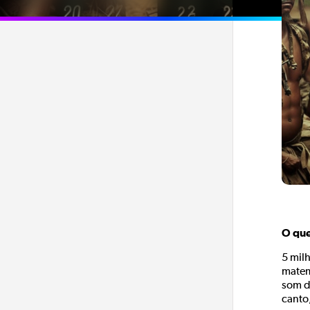
O que
5 mil
matem
som d
canto