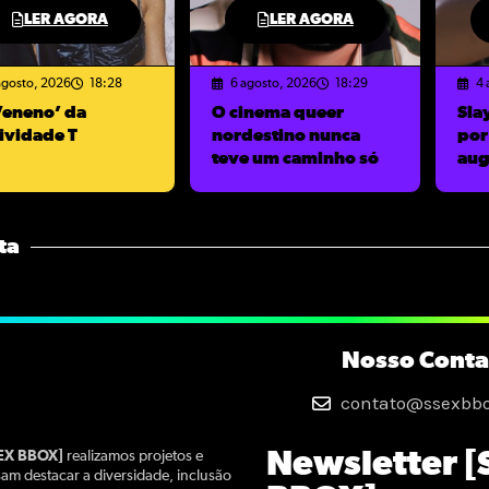
LER AGORA
LER AGORA
agosto, 2026
18:28
6 agosto, 2026
18:29
4 
Veneno’ da
O cinema queer
Sla
tividade T
nordestino nunca
por
teve um caminho só
aug
ta
Nosso Conta
contato@ssexbb
Newsletter [
SEX BBOX]
realizamos projetos e
am destacar a diversidade, inclusão