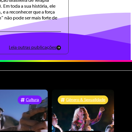
ão Brasileira de Terapia
Em toda a sua história, ele
a, e a reconhecer que a força
” não pode ser mais forte de
Leia outras publicações
Cultura
Gênero & Sexualidade