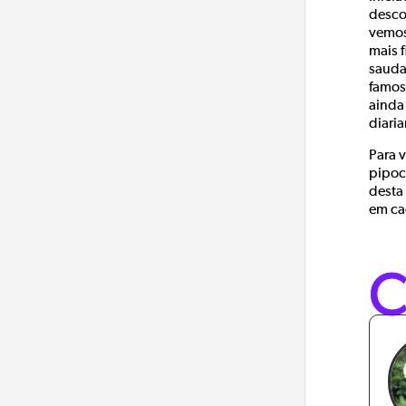
desco
vemos
mais 
sauda
famos
ainda 
diari
Para 
pipoca
desta
em ca
C