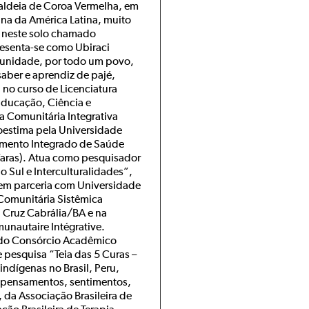
 aldeia de Coroa Vermelha, em
ana da América Latina, muito
a neste solo chamado
esenta-se como Ubiraci
munidade, por todo um povo,
saber e aprendiz de pajé,
no curso de Licenciatura
 Educação, Ciência e
 Comunitária Integrativa
toestima pela Universidade
imento Integrado de Saúde
Varas). Atua como pesquisador
 Sul e Interculturalidades”,
 em parceria com Universidade
Comunitária Sistêmica
 Cruz Cabrália/BA e na
nautaire Intégrative.
do Consórcio Acadêmico
e pesquisa “Teia das 5 Curas –
ndígenas no Brasil, Peru,
(pensamentos, sentimentos,
, da Associação Brasileira de