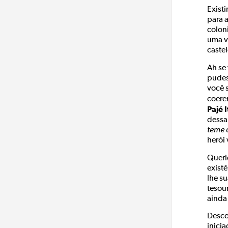
Existi
para a
coloni
uma v
castel
Ah se
pudes
você s
coere
Pajé 
dessa 
teme 
herói 
Queri
existê
lhe su
tesou
ainda
Descob
inici