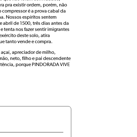
ra pra existir ordem, porém, não
o compressor é a prova cabal da
na. Nossos espíritos sentem
abril de 1500, três dias antes da
tenta nos fazer sentir imigrantes
ército deste solo, atira
que tanto vende e compra.
 açaí, apreciador de milho,
rmão, neto, filho e pai descendente
xistência, porque PINDORADA VIVE