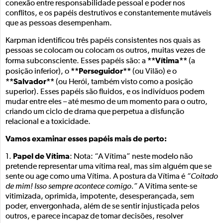
conexão entre responsabilidade pessoal e poder nos
conflitos, e os papéis destrutivos e constantemente mutáveis
que as pessoas desempenham.
Karpman identificou três papéis consistentes nos quais as
pessoas se colocam ou colocam os outros, muitas vezes de
**Vítima**
forma subconsciente. Esses papéis são: a
(a
**Perseguidor**
posição inferior), o
(ou Vilão) e o
**Salvador**
(ou Herói, também visto como a posição
superior). Esses papéis são fluidos, e os indivíduos podem
mudar entre eles – até mesmo de um momento para o outro,
criando um ciclo de drama que perpetua a disfunção
relacional e a toxicidade.
Vamos examinar esses papéis mais de perto:
Papel de Vítima
1.
: Nota: “A Vítima” neste modelo não
pretende representar uma vítima real, mas sim alguém que se
sente ou age como uma Vítima. A postura da Vítima é
“Coitado
de mim! Isso sempre acontece comigo.”
A Vítima sente-se
vitimizada, oprimida, impotente, desesperançada, sem
poder, envergonhada, além de se sentir injustiçada pelos
outros, e parece incapaz de tomar decisões, resolver