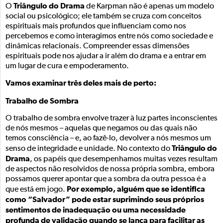
Triângulo do Drama
O
de Karpman não é apenas um modelo
social ou psicológico; ele também se cruza com conceitos
espirituais mais profundos que influenciam como nos
percebemos e como interagimos entre nós como sociedade e
dinâmicas relacionais. Compreender essas dimensões
espirituais pode nos ajudar a ir além do drama e a entrar em
um lugar de cura e empoderamento.
Vamos examinar três deles mais de perto:
Trabalho de Sombra
O trabalho de sombra envolve trazer à luz partes inconscientes
de nós mesmos – aquelas que negamos ou das quais não
temos consciência – e, ao fazê-lo, devolver a nós mesmos um
Triângulo do
senso de integridade e unidade. No contexto do
Drama
, os papéis que desempenhamos muitas vezes resultam
de aspectos não resolvidos de nossa própria sombra, embora
possamos querer apontar que a sombra da outra pessoa é a
Por exemplo, alguém que se identifica
que está em jogo.
como “Salvador” pode estar suprimindo seus próprios
sentimentos de inadequação ou uma necessidade
profunda de validação quando se lança para facilitar as