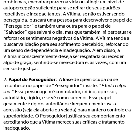
problemas, encontrar prazer na vida ou atingir um nível de
autopercepção suficiente para se retirar de seus padrões
repetitivos e incapacitantes. A Vítima, se não estiver sendo
perseguida, buscará uma pessoa para desenvolver o papel de
“Perseguidor” e também uma outra para o papel de
“Salvador” que salvará o dia, mas que também irá perpetuar e
reforçar os sentimentos negativos da Vítima. A Vítima tende a
buscar validação para seu sofrimento percebido, reforçando
um senso de dependência e inadequação. Além disso, a
Vítima inconscientemente deseja ser resgatada ou receber
algo de graça, sentindo-se merecedora e, às vezes, com um
senso de justiça.
Papel de Perseguidor
2.
: A frase de quem ocupa ou se
reconhece no papel de “Perseguidor” insiste:
“É tudo culpa
sua.”
Esse personagem é controlador, crítico, opressor,
autoritário, rígido, e se vê como superior. Esse papel
geralmente é rígido, autoritário e frequentemente usa a
agressão (seja ela aberta ou velada) para manter o controle e a
superioridade. O Perseguidor justifica seu comportamento
acreditando que a Vítima merece suas críticas e tratamento
inadequado.