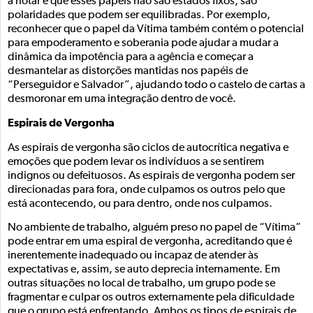
a notar é que esses papéis não são estados fixos; são
polaridades que podem ser equilibradas. Por exemplo,
reconhecer que o papel da Vítima também contém o potencial
para empoderamento e soberania pode ajudar a mudar a
dinâmica da impotência para a agência e começar a
desmantelar as distorções mantidas nos papéis de
“Perseguidor e Salvador”, ajudando todo o castelo de cartas a
desmoronar em uma integração dentro de você.
Espirais de Vergonha
As espirais de vergonha são ciclos de autocrítica negativa e
emoções que podem levar os indivíduos a se sentirem
indignos ou defeituosos. As espirais de vergonha podem ser
direcionadas para fora, onde culpamos os outros pelo que
está acontecendo, ou para dentro, onde nos culpamos.
No ambiente de trabalho, alguém preso no papel de “Vítima”
pode entrar em uma espiral de vergonha, acreditando que é
inerentemente inadequado ou incapaz de atender às
expectativas e, assim, se auto deprecia internamente. Em
outras situações no local de trabalho, um grupo pode se
fragmentar e culpar os outros externamente pela dificuldade
que o grupo está enfrentando. Ambos os tipos de espirais de