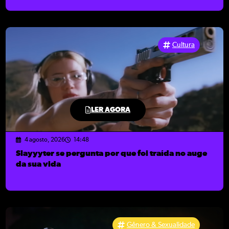
Cultura
LER AGORA
4 agosto, 2026
14:48
Slayyyter se pergunta por que foi traída no auge
da sua vida
Gênero & Sexualidade