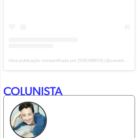
Uma publicação compartilhada por [SSEXBBOX] (@ssexbbox)
COLUNISTA