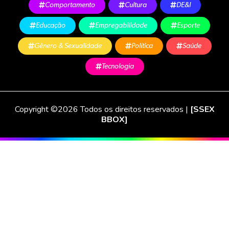
Comportamento
Cultura
DE&I
Educação
Empregabilidade
Esporte
Gênero & Sexualidade
Política
Saúde
Tecnologia
Copyright ©2026 Todos os direitos reservados |
[SSEX
BBOX]