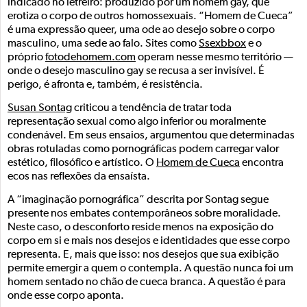
indicado no letreiro: produzido por um homem gay, que
erotiza o corpo de outros homossexuais. “Homem de Cueca”
é uma expressão queer, uma ode ao desejo sobre o corpo
masculino, uma sede ao falo. Sites como
Ssexbbox
e o
próprio
fotodehomem.com
operam nesse mesmo território —
onde o desejo masculino gay se recusa a ser invisível. É
perigo, é afronta e, também, é resistência.
Susan Sontag
criticou a tendência de tratar toda
representação sexual como algo inferior ou moralmente
condenável. Em seus ensaios, argumentou que determinadas
obras rotuladas como pornográficas podem carregar valor
estético, filosófico e artístico. O
Homem de Cueca
encontra
ecos nas reflexões da ensaísta.
A “imaginação pornográfica” descrita por Sontag segue
presente nos embates contemporâneos sobre moralidade.
Neste caso, o desconforto reside menos na exposição do
corpo em si e mais nos desejos e identidades que esse corpo
representa. E, mais que isso: nos desejos que sua exibição
permite emergir a quem o contempla. A questão nunca foi um
homem sentado no chão de cueca branca. A questão é para
onde esse corpo aponta.