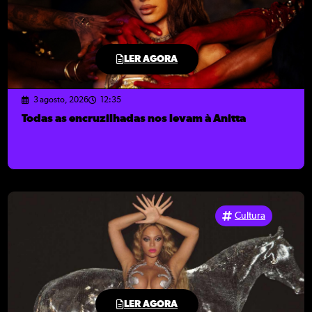
LER AGORA
3 agosto, 2026
12:35
Todas as encruzilhadas nos levam à Anitta
Cultura
LER AGORA