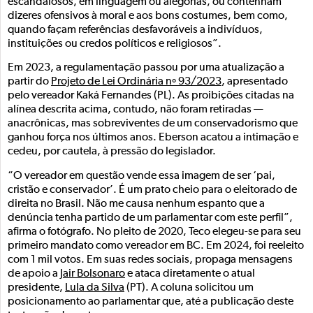
escandalosos, em linguagem ou alegorias, ou contenham
dizeres ofensivos à moral e aos bons costumes, bem como,
quando façam referências desfavoráveis a indivíduos,
instituições ou credos políticos e religiosos”.
Em 2023, a regulamentação passou por uma atualização a
partir do
Projeto de Lei Ordinária nº 93/2023
, apresentado
pelo vereador Kaká Fernandes (PL). As proibições citadas na
alínea descrita acima, contudo, não foram retiradas —
anacrônicas, mas sobreviventes de um conservadorismo que
ganhou força nos últimos anos. Eberson acatou a intimação e
cedeu, por cautela, à pressão do legislador.
“O vereador em questão vende essa imagem de ser ‘pai,
cristão e conservador’. É um prato cheio para o eleitorado de
direita no Brasil. Não me causa nenhum espanto que a
denúncia tenha partido de um parlamentar com este perfil”,
afirma o fotógrafo. No pleito de 2020, Teco elegeu-se para seu
primeiro mandato como vereador em BC. Em 2024, foi reeleito
com 1 mil votos. Em suas redes sociais, propaga mensagens
de apoio a
Jair Bolsonaro
e ataca diretamente o atual
presidente,
Lula da Silva
(PT). A coluna solicitou um
posicionamento ao parlamentar que, até a publicação deste