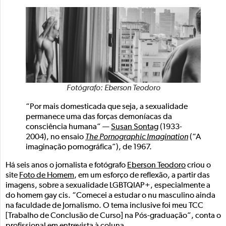
Fotógrafo: Eberson Teodoro
“Por mais domesticada que seja, a sexualidade
permanece uma das forças demoníacas da
consciência humana” —
Susan Sontag
(1933-
2004), no ensaio
The Pornographic Imagination
(“A
imaginação pornográfica”), de 1967.
Há seis anos o jornalista e fotógrafo
Eberson Teodoro
criou o
site
Foto de Homem
, em um esforço de reflexão, a partir das
imagens, sobre a sexualidade LGBTQIAP+, especialmente a
do homem gay cis. “Comecei a estudar o nu masculino ainda
na faculdade de Jornalismo. O tema inclusive foi meu TCC
[Trabalho de Conclusão de Curso] na Pós-graduação”, conta o
profissional em entrevista à coluna.