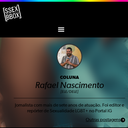
COLUNA
Rafael Nascimento
[ELE/DELE]
Jornalista com mais de sete anos de atuação. Foi editor e
repórter de Sexualidade LGBT+ no Portal iG
Outras postagens