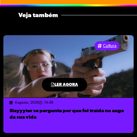
Veja também
Cultura
LER AGORA
4 agosto, 2026
14:48
Slayyyter se pergunta por que foi traída no auge
da sua vida