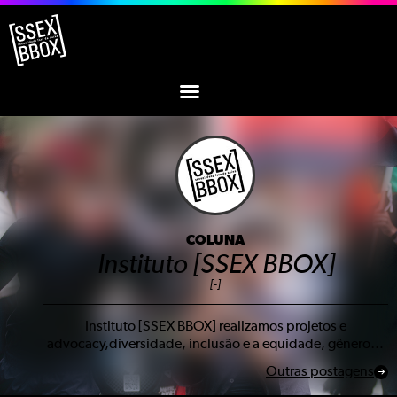
COLUNA
Instituto [SSEX BBOX]
[-]
Instituto [SSEX BBOX] realizamos projetos e
advocacy,diversidade, inclusão e a equidade, gênero…
Outras postagens