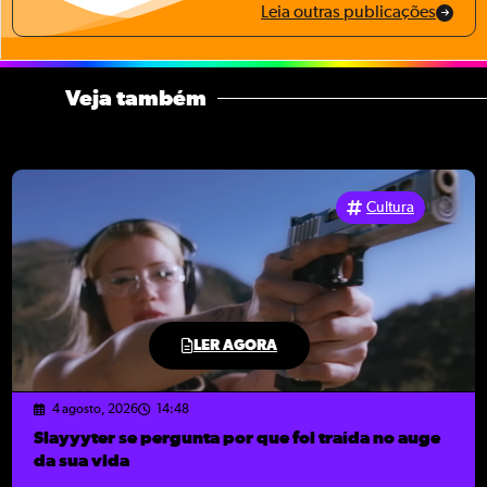
Leia outras publicações
Veja também
Cultura
LER AGORA
4 agosto, 2026
14:48
Slayyyter se pergunta por que foi traída no auge
da sua vida