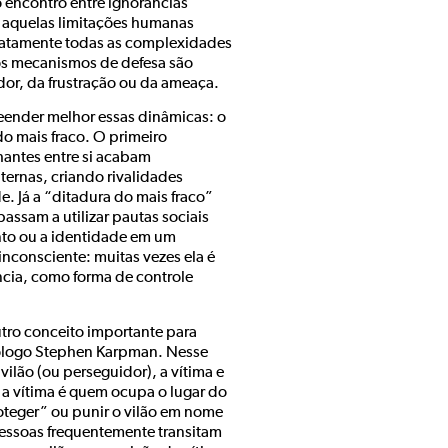
 encontro entre ignorâncias
o aquelas limitações humanas
atamente todas as complexidades
os mecanismos de defesa são
dor, da frustração ou da ameaça.
eender melhor essas dinâmicas: o
o mais fraco. O primeiro
hantes entre si acabam
ernas, criando rivalidades
e. Já a “ditadura do mais fraco”
sam a utilizar pautas sociais
nto ou a identidade em um
nconsciente: muitas vezes ela é
cia, como forma de controle
tro conceito importante para
icólogo Stephen Karpman. Nesse
vilão (ou perseguidor), a vítima e
 a vítima é quem ocupa o lugar do
roteger” ou punir o vilão em nome
pessoas frequentemente transitam