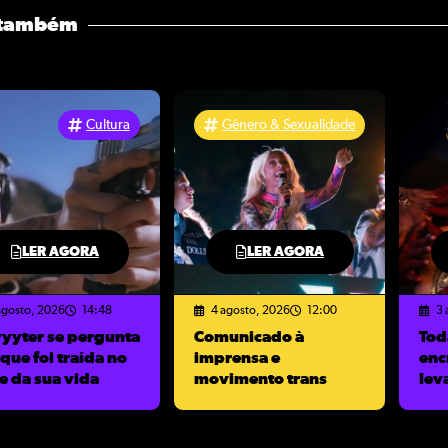
 também
Cultura
Gênero & Sexualidade
LER AGORA
LER AGORA
agosto, 2026
14:48
4 agosto, 2026
12:00
3 
yyyter se pergunta
Comunicado à
Tod
que foi traída no
imprensa e
enc
e da sua vida
movimento trans
lev