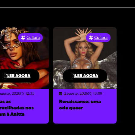
Cultura
Cultura
LER AGORA
LER AGORA
agosto, 2026
12:35
2 agosto, 2026
13:09
as as
Renaissance: uma
ruzilhadas nos
ode queer
am à Anitta