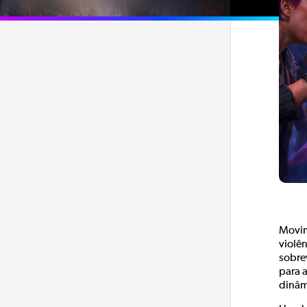
Movim
violê
sobre
para 
dinâm