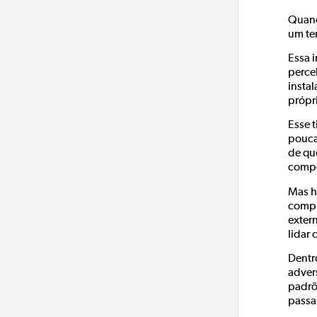
Quand
um te
Essa 
perce
insta
própri
Esse 
pouca
de qu
compe
Mas h
compr
exter
lidar
Dentr
adver
padrõ
passa