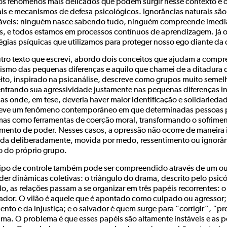
s fenômenos mais delicados que podem surgir nesse contexto é o
ais e mecanismos de defesa psicológicos. Ignorâncias naturais sã
táveis: ninguém nasce sabendo tudo, ninguém compreende imedi
is, e todos estamos em processos contínuos de aprendizagem. Já 
tégias psíquicas que utilizamos para proteger nosso ego diante da 
tro texto que escrevi, abordo dois conceitos que ajudam a compr
sismo das pequenas diferenças e aquilo que chamei de a ditadura d
ito, inspirado na psicanálise, descreve como grupos muito semel
ntrando sua agressividade justamente nas pequenas diferenças int
as onde, em tese, deveria haver maior identificação e solidariedad
eve um fenômeno contemporâneo em que determinadas pessoas pas
imas como ferramentas de coerção moral, transformando o sofrime
umento de poder. Nesses casos, a opressão não ocorre de maneira i
ida deliberadamente, movida por medo, ressentimento ou ignorân
o do próprio grupo.
tipo de controle também pode ser compreendido através de um ou
der dinâmicas coletivas: o triângulo do drama, descrito pelo ps
, as relações passam a se organizar em três papéis recorrentes: o 
vador. O vilão é aquele que é apontado como culpado ou agressor;
ento e da injustiça; e o salvador é quem surge para “corrigir”, “p
tima. O problema é que esses papéis são altamente instáveis e as 