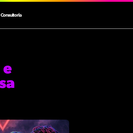
Consultoria
 e
sa