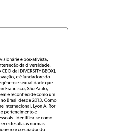
visionárie e pós-ativista,
nterseção da diversidade,
mo CEO da [DIVERSITY BBOX],
ovação, e é fundadore do
e gênero e sexualidade que
an Francisco, São Paulo,
mbém é reconhecide como um
 no Brasil desde 2013. Como
 internacional, Lyon A. Ror
o pertencimento e
essoais. Identifica-se como
er e desafia as normas
oneiro e co-criador do