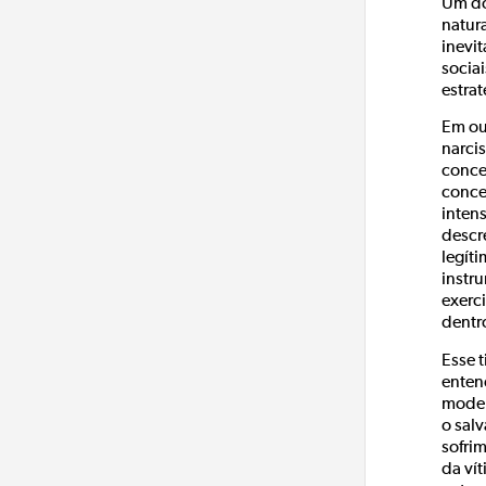
Um do
natur
inevi
socia
estra
Em ou
narci
conce
conce
intens
descr
legít
instr
exerc
dentr
Esse 
enten
modelo
o sal
sofrim
da ví