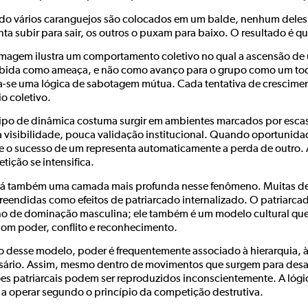
o vários caranguejos são colocados em um balde, nenhum deles
nta subir para sair, os outros o puxam para baixo. O resultado é
imagem ilustra um comportamento coletivo no qual a ascensão de u
bida como ameaça, e não como avanço para o grupo como um tod
la-se uma lógica de sabotagem mútua. Cada tentativa de crescimen
o coletivo.
tipo de dinâmica costuma surgir em ambientes marcados por escas
 visibilidade, pouca validação institucional. Quando oportunidad
e o sucesso de um representa automaticamente a perda de outro. 
tição se intensifica.
á também uma camada mais profunda nesse fenômeno. Muitas de
eendidas como efeitos de patriarcado internalizado. O patriarca
no de dominação masculina; ele também é um modelo cultural que 
 com poder, conflito e reconhecimento.
o desse modelo, poder é frequentemente associado à hierarquia, à
sário. Assim, mesmo dentro de movimentos que surgem para desafi
es patriarcais podem ser reproduzidos inconscientemente. A lógic
 a operar segundo o princípio da competição destrutiva.