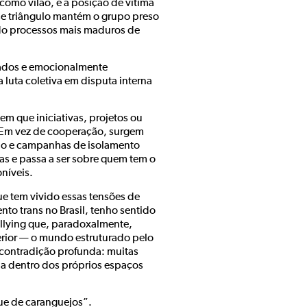
omo vilão, e a posição de vítima
esse triângulo mantém o grupo preso
ndo processos mais maduros de
zados e emocionalmente
luta coletiva em disputa interna
m que iniciativas, projetos ou
 Em vez de cooperação, surgem
ção e campanhas de isolamento
ias e passa a ser sobre quem tem o
oníveis.
 tem vivido essas tensões de
to trans no Brasil, tenho sentido
llying que, paradoxalmente,
ior — o mundo estruturado pelo
 contradição profunda: muitas
da dentro dos próprios espaços
ue de caranguejos”.