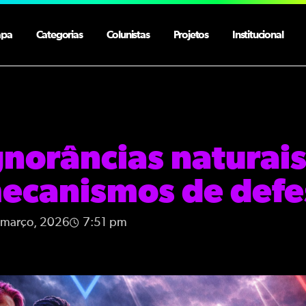
apa
Categorias
Colunistas
Projetos
Institucional
gnorâncias naturais
ecanismos de defe
 março, 2026
7:51 pm