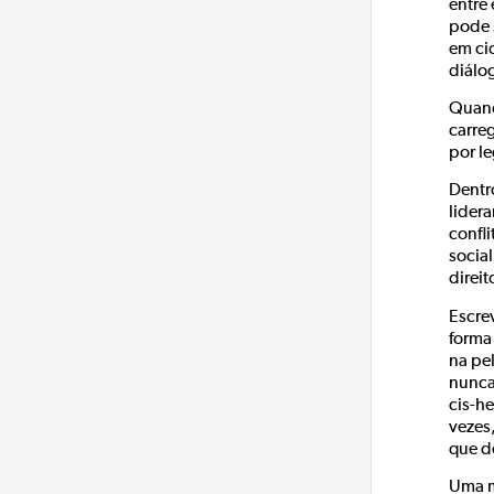
entre
pode s
em ci
diálo
Quand
carre
por l
Dentr
lider
confl
social
direit
Escre
forma
na pe
nunca
cis-h
vezes
que d
Uma m