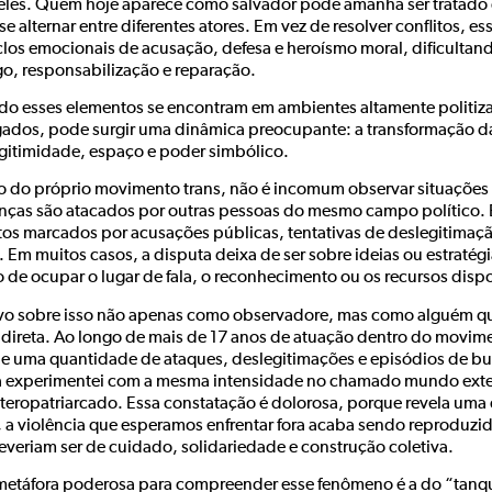
 eles. Quem hoje aparece como salvador pode amanhã ser tratado c
e alternar entre diferentes atores. Em vez de resolver conflitos, 
clos emocionais de acusação, defesa e heroísmo moral, dificulta
go, responsabilização e reparação.
o esses elementos se encontram em ambientes altamente politi
gados, pode surgir uma dinâmica preocupante: a transformação da 
egitimidade, espaço e poder simbólico.
o do próprio movimento trans, não é incomum observar situações e
anças são atacados por outras pessoas do mesmo campo político.
itos marcados por acusações públicas, tentativas de deslegitima
. Em muitos casos, a disputa deixa de ser sobre ideias ou estratég
o de ocupar o lugar de fala, o reconhecimento ou os recursos disp
vo sobre isso não apenas como observadore, mas como alguém que
 direta. Ao longo de mais de 17 anos de atuação dentro do movimen
le uma quantidade de ataques, deslegitimações e episódios de bu
 experimentei com a mesma intensidade no chamado mundo exter
eteropatriarcado. Essa constatação é dolorosa, porque revela uma
, a violência que esperamos enfrentar fora acaba sendo reproduzi
everiam ser de cuidado, solidariedade e construção coletiva.
etáfora poderosa para compreender esse fenômeno é a do “tanq