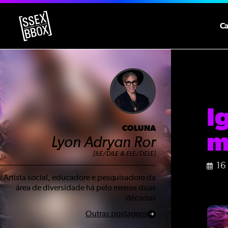
C
I
COLUNA
m
Lyon Adryan Ror
[ILE/DILE & ELE/DELE]
16
Artista social, educadore e pesquisadore da
área de diversidade há pelo menos duas
décadas
Outras postagens