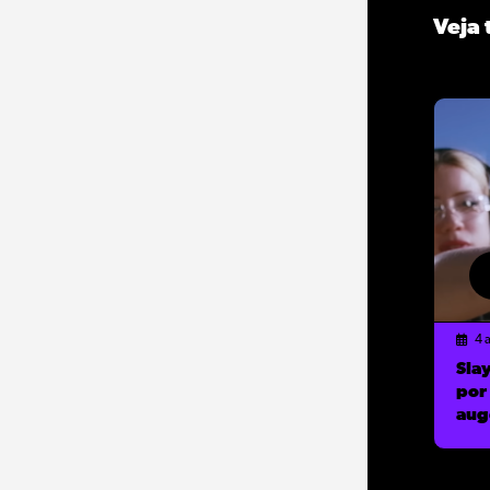
Veja
4 
Sla
por 
aug