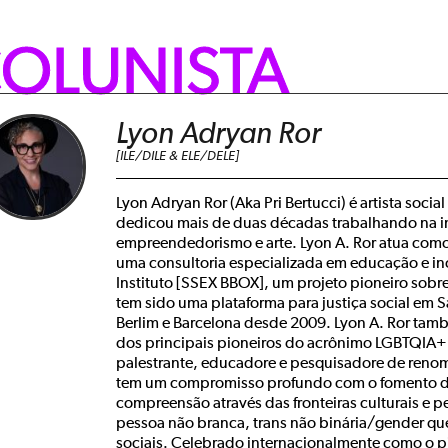
OLUNISTA
Lyon Adryan Ror
[ILE/DILE & ELE/DELE]
Lyon Adryan Ror (Aka Pri Bertucci) é artista social 
dedicou mais de duas décadas trabalhando na i
empreendedorismo e arte. Lyon A. Ror atua co
uma consultoria especializada em educação e in
Instituto [SSEX BBOX], um projeto pioneiro sobr
tem sido uma plataforma para justiça social em S
Berlim e Barcelona desde 2009. Lyon A. Ror ta
dos principais pioneiros do acrônimo LGBTQIA+
palestrante, educadore e pesquisadore de renome
tem um compromisso profundo com o fomento d
compreensão através das fronteiras culturais e p
pessoa não branca, trans não binária/gender que
sociais. Celebrado internacionalmente como o pi