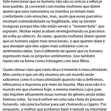
Vale mencionar que os homens não são os únicos a reforçar
esse padrão. Já conversei com muitas mulheres que dizem
querer que seus namorados ou maridos se sintam mais
confortáveis com emoções, mas, assim que esses parceiros
mostram vulnerabilidade ou fragilidade, elas se sentem
inseguras porque eles não estão sendo o “homem forte” que
esperam. Muitas vezes acabam envergonhando os parceiros
de volta ao silêncio. Às vezes, quando mulheres dizem querer
que os homens sejam mais emocionais, o que querem dizer é
que desejam que eles sejam mais solidários com
os
sentimentos delas
. Isso é diferente de querer que os homens
expressem mais os próprios sentimentos. Isso também
repercute na forma como interagem com seus filhos.
Quero deixar claro que nada disso é inerente à masculinidade.
Meu sonho é que um dia vivamos em um mundo onde
saibamos como é a masculinidade quando não a definimos,
reforçamos e impomos por meio do trauma. Mas esse não é o
mundo em que vivemos hoje, e mesmo meninos cujos pais
não impõem ativamente essas normas de gênero ainda estão
imersos nelas. Se você estiver em uma sala cheia de pessoas
fumando, não precisa fumar para sair cheirando a cigarro. Por
enquanto, o melhor que podemos fazer é reduzir ou minimizar