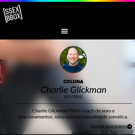
COLUNA
Charlie Glickman
[ELE/DELE]
Charlie Glickman PhD é coach de sexo e
relacionamentos, educador de sexualidade somática.
Outras postagens