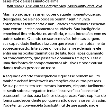
esses atos de assassinato da alma.
—
bell hooks, The Will to Change: Men, Masculinity, and Love
Mas não são apenas as emoções daquele momento que são
desligadas. Se ele não pode se permitir sentir, nunca
aprenderá as ferramentas e habilidades emocionais essenciais
para construir relacionamentos saudáveis. Sua inteligência
emocional fica reduzida ou atrofiada, e suas interações com os
outros sofrem. Quando cresce e emoções intensas surgem,
sua capacidade limitada faz com que ele se sinta rapidamente
sobrecarregado. Interações difíceis tornam-se demais, e ele
entra em respostas traumáticas de luta, fuga, apaziguamento
ou congelamento, que passam a dominar a situação. Essa é
uma das fontes de comportamentos abusivos e pode causar
danos reais às pessoas ao redor.
A segunda grande consequência é que esse homem adulto
também achará intoleráveis as emoções das outras pessoas.
Se sua parceira tem sentimentos intensos, ele pode facilmente
se sentir sobrecarregado e tentar “resolver” ou “consertar”
esses sentimentos para fazê-los desaparecer. Pode explicar de
forma condescendente por que ela não deveria se sentir assim.
Pode tentar convencê-la (gaslighting) de que aquilo não é