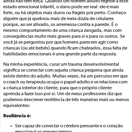
ainda não tem força. Quando um homem adulto regride a esse
estado emocional infantil, o dano pode ser real: ele é mais
forte, ou há objetos mais duros ou frágeis por perto. Conheço
alguém que já quebrou mais de meia dúzia de celulares
porque, ao ser ativado, os arremessa contra a parede. É o
mesmo comportamento de uma criança zangada, mas com
consequências muito mais graves para si e para os outros. Se
você já se perguntou por que homens parecem agir como
crianças (ou até bebês) quando ficam chateados, essa falta de
habilidades emocionais é uma grande parte da resposta.
Na minha experiência, curar um trauma desenvolvimental
significa se conectar com aquela criança pequena que ainda
existe dentro do adulto. Muitas vezes, há um percurso em que
o coach ou terapeuta ocupa o papel adulto e se relaciona com
a criança interior do cliente, para que o próprio cliente
aprenda a fazer isso por si. Um de meus professores diz que
podemos descrever resiliência de três maneiras mais ou menos
equivalentes:
Resiliência é:
Ser capaz de conectar o cérebro pensante e o coração