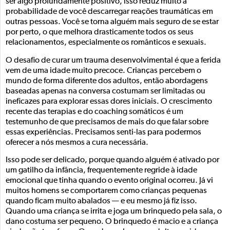
ser algo profundamente positivo, isso reduz muito a
probabilidade de você descarregar reações traumáticas em
outras pessoas. Você se torna alguém mais seguro de se estar
por perto, o que melhora drasticamente todos os seus
relacionamentos, especialmente os românticos e sexuais.
O desafio de curar um trauma desenvolvimental é que a ferida
vem de uma idade muito precoce. Crianças percebem o
mundo de forma diferente dos adultos, então abordagens
baseadas apenas na conversa costumam ser limitadas ou
ineficazes para explorar essas dores iniciais. O crescimento
recente das terapias e do coaching somáticos é um
testemunho de que precisamos de mais do que falar sobre
essas experiências. Precisamos senti-las para podermos
oferecer a nós mesmos a cura necessária.
Isso pode ser delicado, porque quando alguém é ativado por
um gatilho da infância, frequentemente regride à idade
emocional que tinha quando o evento original ocorreu. Já vi
muitos homens se comportarem como crianças pequenas
quando ficam muito abalados — e eu mesmo já fiz isso.
Quando uma criança se irrita e joga um brinquedo pela sala, o
dano costuma ser pequeno. O brinquedo é macio e a criança