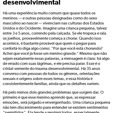
desenvolvimental
Há uma experiência muito comum que quase todos os
meninos — e outras pessoas designadas como do sexo
masculino ao nascer — vivenciam nas culturas dos Estados
Unidos e do Ocidente. Imagine uma criança pequena, talvez
entre 3 e 5 anos, correndo pela calçada. Se ele tropeça e rala
os joelhos, provavelmente começa a chorar. Quando isso
acontece, é bastante provável que quem o pegue para
confortá-lo diga algo como: “Por que você está chorando?
Achei que você já fosse um menino grande.” Mesmo que não
sejam exatamente essas palavras, a mensagem é clara: há algo
de errado com suas lágrimas, e ele precisa parar. Esse é o
cristal-semente do trauma desenvolvimental. Há 35 anos
converso com pessoas de todos os gêneros, orientações
sexuais e origens sobre esses temas, e essa história é
consistentemente familiar, ainda que os detalhes variem.
Há pelo menos dois grandes problemas que surgem daí. O
primeiro é que esse menino aprende que, se expressar
emoções, será julgado e envergonhado. Uma criança pequena
não tem discernimento para entender se existem sentimentos
“permitidos”. Ela tende a reprimir todos, especialmente