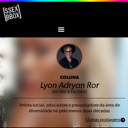
COLUNA
Lyon Adryan Ror
[ILE/DILE & ELE/DELE]
Artista social, educadore e pesquisadore da área de
diversidade há pelo menos duas décadas
Outras postagens