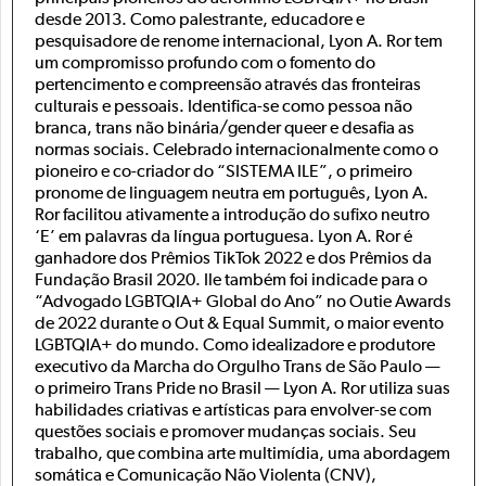
desde 2013. Como palestrante, educadore e
pesquisadore de renome internacional, Lyon A. Ror tem
um compromisso profundo com o fomento do
pertencimento e compreensão através das fronteiras
culturais e pessoais. Identifica-se como pessoa não
branca, trans não binária/gender queer e desafia as
normas sociais. Celebrado internacionalmente como o
pioneiro e co-criador do “SISTEMA ILE”, o primeiro
pronome de linguagem neutra em português, Lyon A.
Ror facilitou ativamente a introdução do sufixo neutro
‘E’ em palavras da língua portuguesa. Lyon A. Ror é
ganhadore dos Prêmios TikTok 2022 e dos Prêmios da
Fundação Brasil 2020. Ile também foi indicade para o
“Advogado LGBTQIA+ Global do Ano” no Outie Awards
de 2022 durante o Out & Equal Summit, o maior evento
LGBTQIA+ do mundo. Como idealizadore e produtore
executivo da Marcha do Orgulho Trans de São Paulo —
o primeiro Trans Pride no Brasil — Lyon A. Ror utiliza suas
habilidades criativas e artísticas para envolver-se com
questões sociais e promover mudanças sociais. Seu
trabalho, que combina arte multimídia, uma abordagem
somática e Comunicação Não Violenta (CNV),