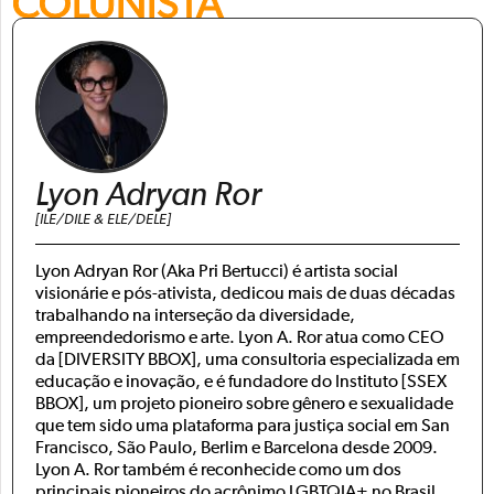
COLUNISTA
Lyon Adryan Ror
[ILE/DILE & ELE/DELE]
Lyon Adryan Ror (Aka Pri Bertucci) é artista social
visionárie e pós-ativista, dedicou mais de duas décadas
trabalhando na interseção da diversidade,
empreendedorismo e arte. Lyon A. Ror atua como CEO
da [DIVERSITY BBOX], uma consultoria especializada em
educação e inovação, e é fundadore do Instituto [SSEX
BBOX], um projeto pioneiro sobre gênero e sexualidade
que tem sido uma plataforma para justiça social em San
Francisco, São Paulo, Berlim e Barcelona desde 2009.
Lyon A. Ror também é reconhecide como um dos
principais pioneiros do acrônimo LGBTQIA+ no Brasil