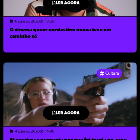
LER AGORA
6 agosto, 2026
18:29
O cinema queer nordestino nunca teve um
caminho só
Cultura
LER AGORA
4 agosto, 2026
14:48
Slayyyter se pergunta por que foi traída no auge