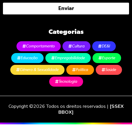
Enviar
Categorias
Comportamento
Cultura
DE&I
Educação
Empregabilidade
Esporte
Gênero & Sexualidade
Política
Saúde
Tecnologia
Copyright ©2026 Todos os direitos reservados |
[SSEX
BBOX]