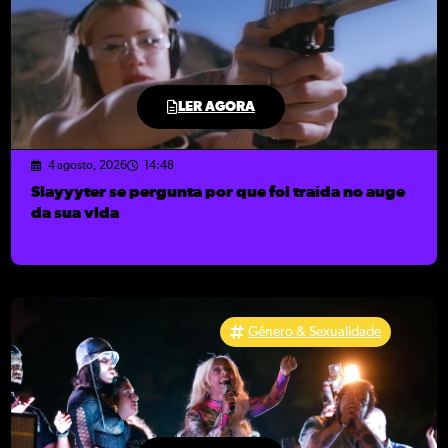
LER AGORA
4 agosto, 2026
14:48
Slayyyter se pergunta por que foi traída no auge
da sua vida
Gênero & Sexualidade