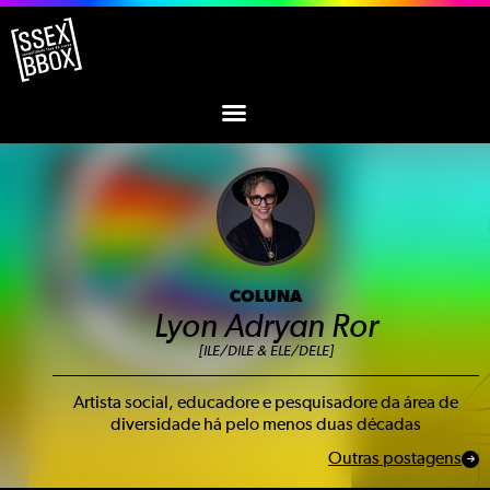
COLUNA
Lyon Adryan Ror
[ILE/DILE & ELE/DELE]
Artista social, educadore e pesquisadore da área de
diversidade há pelo menos duas décadas
Outras postagens