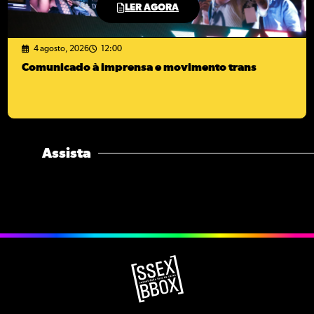
LER AGORA
4 agosto, 2026
12:00
Comunicado à imprensa e movimento trans
Assista