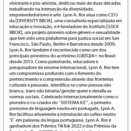
visionárie e pós-ativista, dedicou mais de duas décadas
trabalhando na interseção da diversidade,
empreendedorismo e arte. Lyon A. Ror atua como CEO
da [DIVERSITY BBOX], uma consultoria especializada em
educação e inovação, e é fundadore do Instituto [SSEX
BBOX], um projeto pioneiro sobre gênero e sexualidade
que tem sido uma plataforma para justiça social em San
Francisco, São Paulo, Berlim e Barcelona desde 2009.
Lyon A. Ror também é reconhecide como um dos
principais pioneiros do acrônimo LGBTQIA+ no Brasil
desde 2013. Como palestrante, educadore e
pesquisadore de renome internacional, Lyon A. Ror tem
um compromisso profundo com o fomento do
pertencimento e compreensão através das fronteiras
culturais e pessoais. Identifica-se como pessoa não
branca, trans não binária/gender queer e desafia as
normas sociais. Celebrado internacionalmente como o
pioneiro e co-criador do “SISTEMA ILE”, o primeiro
pronome de linguagem neutra em português, Lyon A.
Ror facilitou ativamente a introdução do sufixo neutro
‘E’ em palavras da língua portuguesa. Lyon A. Ror é
ganhadore dos Prêmios TikTok 2022 e dos Prêmios da