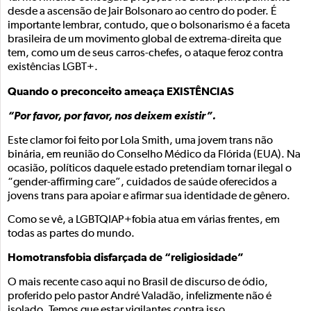
desde a ascensão de Jair Bolsonaro ao centro do poder. É
importante lembrar, contudo, que o bolsonarismo é a faceta
brasileira de um movimento global de extrema-direita que
tem, como um de seus carros-chefes, o ataque feroz contra
existências LGBT+.
Quando o preconceito ameaça EXISTÊNCIAS
“Por favor, por favor, nos deixem existir”.
Este clamor foi feito por Lola Smith, uma jovem trans não
binária, em reunião do Conselho Médico da Flórida (EUA). Na
ocasião, políticos daquele estado pretendiam tornar ilegal o
“gender-affirming care”, cuidados de saúde oferecidos a
jovens trans para apoiar e afirmar sua identidade de gênero.
Como se vê, a LGBTQIAP+fobia atua em várias frentes, em
todas as partes do mundo.
Homotransfobia disfarçada de “religiosidade”
O mais recente caso aqui no Brasil de discurso de ódio,
proferido pelo pastor André Valadão, infelizmente não é
isolado. Temos que estar vigilantes contra isso.