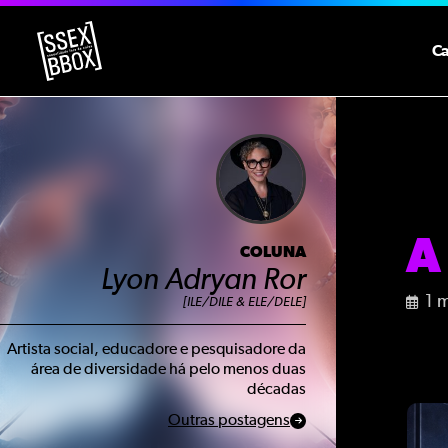
C
A
COLUNA
Lyon Adryan Ror
1 
[ILE/DILE & ELE/DELE]
Artista social, educadore e pesquisadore da
área de diversidade há pelo menos duas
décadas
Outras postagens