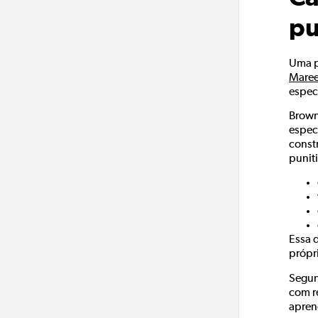
pu
Uma p
Maree
espec
Brown
espec
const
punit
Essa 
própr
Segun
com r
apren