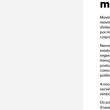
m
Movim
movim
diret
por m
corpo
Nesse
estab
organ
trans
postu
como 
polít
A noç
socia
simból
Do po
(Fras