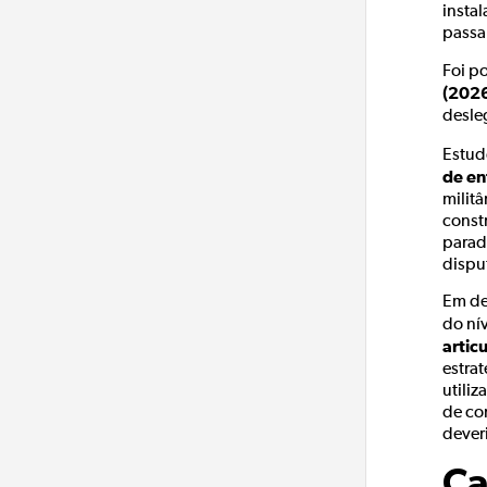
instal
passa
Foi p
(202
desle
Estud
de en
militâ
const
parad
dispu
Em de
do ní
artic
estra
utili
de co
dever
Ca