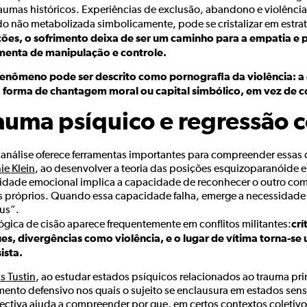
raumas históricos. Experiências de exclusão, abandono e violênci
o não metabolizada simbolicamente, pode se cristalizar em estrat
ções, o sofrimento deixa de ser um caminho para a empatia e p
menta de manipulação e controle.
fenômeno pode ser descrito como pornografia da violência: a 
forma de chantagem moral ou capital simbólico, em vez de c
auma psíquico e regressão c
canálise oferece ferramentas importantes para compreender essas
ie Klein
, ao desenvolver a teoria das posições esquizoparanóide 
idade emocional implica a capacidade de reconhecer o outro com
es próprios. Quando essa capacidade falha, emerge a necessidade
us”.
crí
lógica de cisão aparece frequentemente em conflitos militantes:
es, divergências como violência, e o lugar de vítima torna-se
ista.
s Tustin
, ao estudar estados psíquicos relacionados ao trauma pr
imento defensivo nos quais o sujeito se enclausura em estados sen
ectiva ajuda a compreender por que, em certos contextos coletivo