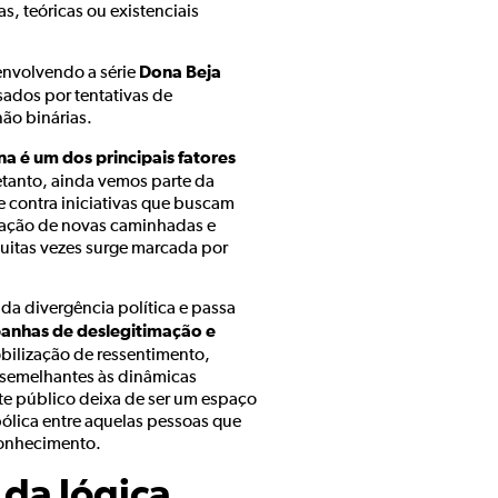
s, teóricas ou existenciais
Dona Beja
envolvendo a série
ados por tentativas de
não binárias.
a é um dos principais fatores
retanto, ainda vemos parte da
ve contra iniciativas que buscam
iação de novas caminhadas e
muitas vezes surge marcada por
a divergência política e passa
panhas de deslegitimação e
bilização de ressentimento,
o semelhantes às dinâmicas
te público deixa de ser um espaço
ólica entre aquelas pessoas que
conhecimento.
da lógica