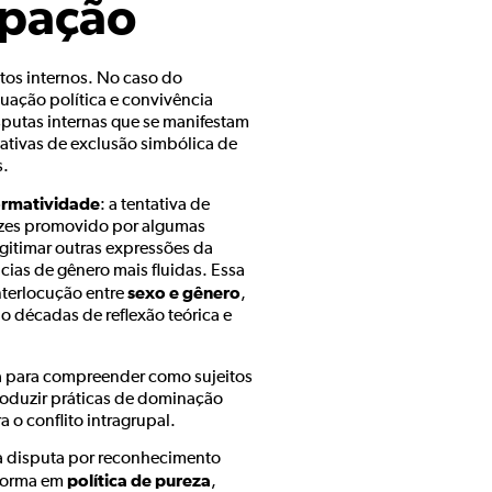
ipação
tos internos. No caso do
uação política e convivência
putas internas que se manifestam
ativas de exclusão simbólica de
s.
ormatividade
: a tentativa de
vezes promovido por algumas
gitimar outras expressões da
ias de gênero mais fluidas. Essa
sexo e gênero
nterlocução entre
,
 décadas de reflexão teórica e
a para compreender como sujeitos
oduzir práticas de dominação
a o conflito intragrupal.
da disputa por reconhecimento
política de pureza
sforma em
,