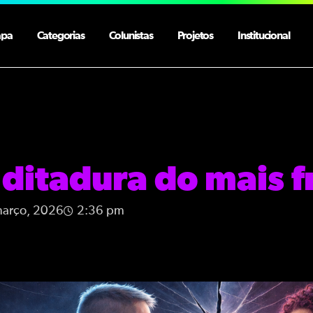
apa
Categorias
Colunistas
Projetos
Institucional
 ditadura do mais f
março, 2026
2:36 pm