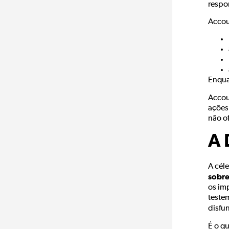
respo
Accou
Enqua
Accou
ações
não o
A 
A céle
sobre
os im
teste
disfu
É o q