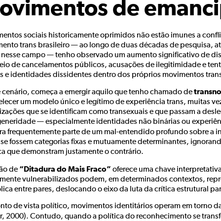
ovimentos de emanc
entos sociais historicamente oprimidos não estão imunes a confli
ento trans brasileiro — ao longo de duas décadas de pesquisa, at
a nesse campo — tenho observado um aumento significativo de dis
eio de cancelamentos públicos, acusações de ilegitimidade e tent
s e identidades dissidentes dentro dos próprios movimentos tran
transn
 cenário, começa a emergir aquilo que tenho chamado de
elecer um modelo único e legítimo de experiência trans, muitas 
izações que se identificam como transexuais e que passam a desle
generidade — especialmente identidades não binárias ou experiênc
ra frequentemente parte de um mal-entendido profundo sobre a i
se fossem categorias fixas e mutuamente determinantes, ignorando
ica que demonstram justamente o contrário.
“Ditadura do Mais Fraco”
ão de
oferece uma chave interpretativ
lmente vulnerabilizados podem, em determinados contextos, repr
ica entre pares, deslocando o eixo da luta da crítica estrutural par
nto de vista político, movimentos identitários operam em torno 
er, 2000). Contudo, quando a política do reconhecimento se tran