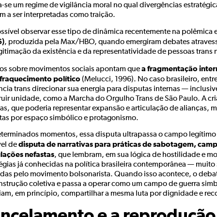
a-se um regime de vigilância moral no qual divergências estratégica
m a ser interpretadas como traição.
ossível observar esse tipo de dinâmica recentemente na polêmica 
6)
, produzida pela Max/HBO, quando emergiram debates atravess
gitimação da existência e da representatividade de pessoas trans 
a fragmentação intern
os sobre movimentos sociais apontam que
fraquecimento político
(Melucci, 1996). No caso brasileiro, ent
ncia trans direcionar sua energia para disputas internas — inclusi
ruir unidade, como a Marcha do Orgulho Trans de São Paulo. A cr
as, que poderia representar expansão e articulação de alianças, 
tas por espaço simbólico e protagonismo.
terminados momentos, essa disputa ultrapassa o campo legítimo d
disputa de narrativas para práticas de sabotagem, cam
vel de
ulações nefastas
, que lembram, em sua lógica de hostilidade e mo
tégias já conhecidas na política brasileira contemporânea — muit
zadas pelo movimento bolsonarista. Quando isso acontece, o deba
nstrução coletiva e passa a operar como um campo de guerra simb
iam, em princípio, compartilhar a mesma luta por dignidade e re
ncelamento e a reprodução 