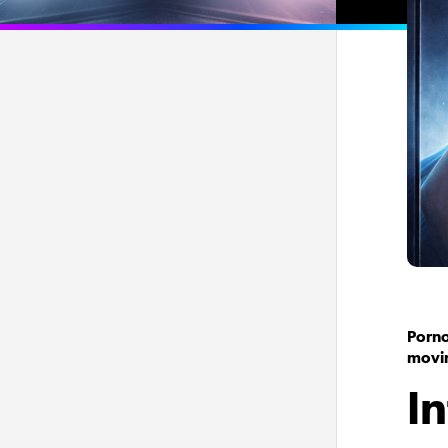
Porno
movi
I