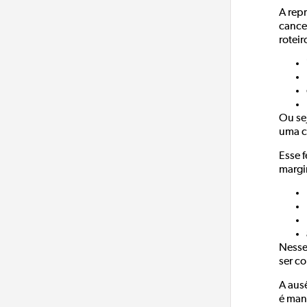
A rep
cance
roteir
Ou se
uma c
Esse 
margi
Nesse
ser co
A aus
é man