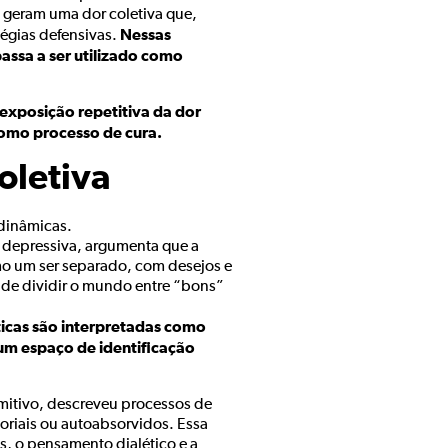
a geram uma dor coletiva que,
Nessas
égias defensivas.
assa a ser utilizado como
exposição repetitiva da dor
omo processo de cura.
oletiva
 dinâmicas.
e depressiva, argumenta que a
o um ser separado, com desejos e
 de dividir o mundo entre “bons”
ticas são interpretadas como
 um espaço de identificação
imitivo, descreveu processos de
soriais ou autoabsorvidos. Essa
s, o pensamento dialético e a