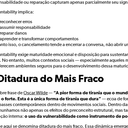
nsabilidade ou reparação capturam apenas parcialmente seu sign
ntability implica:
reconhecer erros
assumir responsabilidade
reparar danos
aprender e transformar comportamentos
nto isso, o cancelamento tende a encerrar a conversa, não abrir 
ntability exige maturidade emocional e disposição para sustenta
. No entanto, muitos contextos sociais — especialmente aqueles m
ferecem ambientes seguros para o desenvolvimento dessa maturid
Ditadura do Mais Fraco
“A pior forma de tirania que o mundo
bre frase de
Oscar Wilde
—
 o forte. Esta é a única forma de tirania que dura”
— ecoa de fo
passes contemporâneos dentro de movimentos sociais. Dentro 
munhamos não apenas os efeitos do preconceito estrutural, mas t
o uso da vulnerabilidade como instrumento de po
nção interna:
ue aqui se denomina ditadura do mais fraco. Essa dinâmica emer