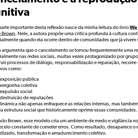
nitiva
We 
arte importante desta reflexão nasce da minha leitura do livro
 Brown
. Nele, a autora propõe uma crítica profunda à cultura c
ialmente quando ela ocorre dentro de comunidades que já vivem 
 argumenta que o cancelamento se tornou frequentemente uma res
ialmente nas redes sociais, muitas vezes protagonizado por grup
ruir processos de diálogo, responsabilização e reparação, recorr
ivos como:
exposição pública
vergonha coletiva
expulsão social
destruição de reputações
dinâmica não apenas enfraquece as relações internas, mas também
ia estrutura social que historicamente oprime essas comunidades.
do Brown, esse modelo cria um ambiente de medo e vigilância no 
eceio constante de cometer erros. Como resultado, desaparece o 
dizado, transformação e amadurecimento coletivo.