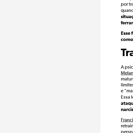
por t
quand
situa
ferra
Esse 
como 
Tr
A psi
Melan
matur
limit
e “ma
Essa 
ataqu
narcis
Franci
retra
persp