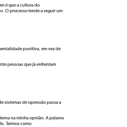
wn é que a cultura do
o. O processo tende a seguir um
entalidade punitiva, em vez de
tre pessoas que já enfrentam
de sistemas de opressão passa a
nterna na minha opnião. A palavra
uês. Termos como