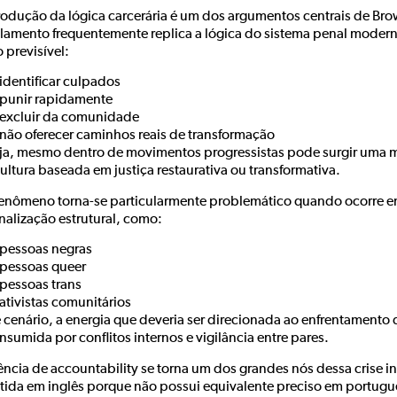
rodução da lógica carcerária é um dos argumentos centrais de Bro
lamento frequentemente replica a lógica do sistema penal modern
o previsível:
identificar culpados
punir rapidamente
excluir da comunidade
não oferecer caminhos reais de transformação
ja, mesmo dentro de movimentos progressistas pode surgir uma m
ultura baseada em justiça restaurativa ou transformativa.
fenômeno torna-se particularmente problemático quando ocorre en
nalização estrutural, como:
pessoas negras
pessoas queer
pessoas trans
ativistas comunitários
 cenário, a energia que deveria ser direcionada ao enfrentamento 
nsumida por conflitos internos e vigilância entre pares.
ência de accountability se torna um dos grandes nós dessa crise i
tida em inglês porque não possui equivalente preciso em portug