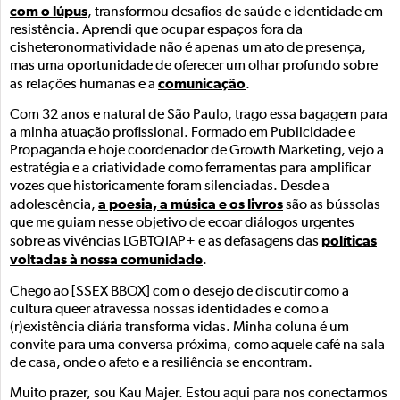
com o lúpus
, transformou desafios de saúde e identidade em
resistência. Aprendi que ocupar espaços fora da
cisheteronormatividade não é apenas um ato de presença,
mas uma oportunidade de oferecer um olhar profundo sobre
comunicação
as relações humanas e a
.
Com 32 anos e natural de São Paulo, trago essa bagagem para
a minha atuação profissional. Formado em Publicidade e
Propaganda e hoje coordenador de Growth Marketing, vejo a
estratégia e a criatividade como ferramentas para amplificar
vozes que historicamente foram silenciadas. Desde a
a poesia, a música e os livros
adolescência,
são as bússolas
que me guiam nesse objetivo de ecoar diálogos urgentes
políticas
sobre as vivências LGBTQIAP+ e as defasagens das
voltadas à nossa comunidade
.
Chego ao [SSEX BBOX] com o desejo de discutir como a
cultura queer atravessa nossas identidades e como a
(r)existência diária transforma vidas. Minha coluna é um
convite para uma conversa próxima, como aquele café na sala
de casa, onde o afeto e a resiliência se encontram.
Muito prazer, sou Kau Majer. Estou aqui para nos conectarmos