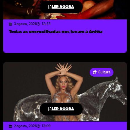
LER AGORA
3 agosto, 2026
12:35
Todas as encruzilhadas nos levam à Anitta
Cultura
LER AGORA
2 agosto, 2026
13:09