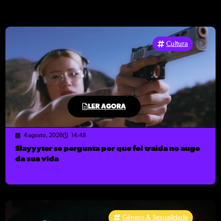
Cultura
LER AGORA
4 agosto, 2026
14:48
Slayyyter se pergunta por que foi traída no auge
da sua vida
Gênero & Sexualidade