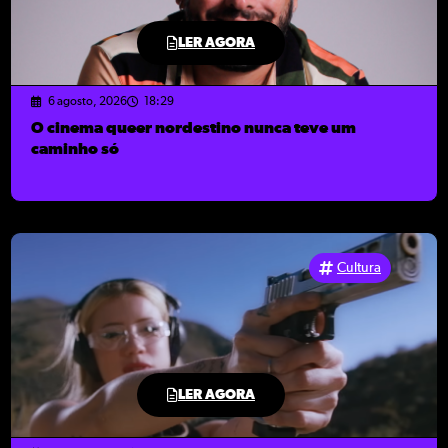
LER AGORA
6 agosto, 2026
18:29
O cinema queer nordestino nunca teve um
caminho só
Cultura
LER AGORA