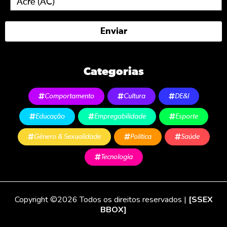
Enviar
Categorias
Comportamento
Cultura
DE&I
Educação
Empregabilidade
Esporte
Gênero & Sexualidade
Política
Saúde
Tecnologia
Copyright ©2026 Todos os direitos reservados |
[SSEX
BBOX]