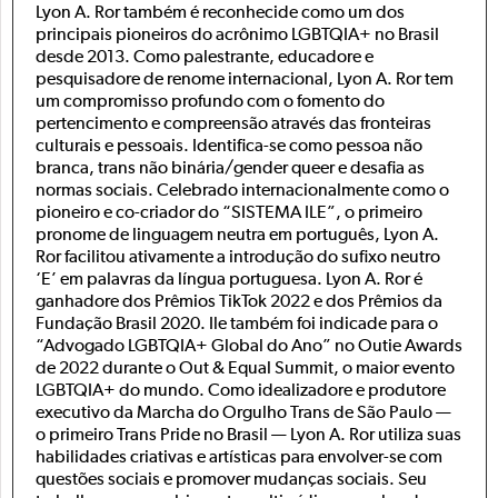
Lyon A. Ror também é reconhecide como um dos
principais pioneiros do acrônimo LGBTQIA+ no Brasil
desde 2013. Como palestrante, educadore e
pesquisadore de renome internacional, Lyon A. Ror tem
um compromisso profundo com o fomento do
pertencimento e compreensão através das fronteiras
culturais e pessoais. Identifica-se como pessoa não
branca, trans não binária/gender queer e desafia as
normas sociais. Celebrado internacionalmente como o
pioneiro e co-criador do “SISTEMA ILE”, o primeiro
pronome de linguagem neutra em português, Lyon A.
Ror facilitou ativamente a introdução do sufixo neutro
‘E’ em palavras da língua portuguesa. Lyon A. Ror é
ganhadore dos Prêmios TikTok 2022 e dos Prêmios da
Fundação Brasil 2020. Ile também foi indicade para o
“Advogado LGBTQIA+ Global do Ano” no Outie Awards
de 2022 durante o Out & Equal Summit, o maior evento
LGBTQIA+ do mundo. Como idealizadore e produtore
executivo da Marcha do Orgulho Trans de São Paulo —
o primeiro Trans Pride no Brasil — Lyon A. Ror utiliza suas
habilidades criativas e artísticas para envolver-se com
questões sociais e promover mudanças sociais. Seu