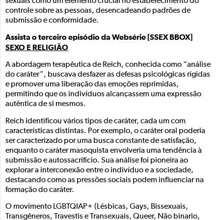
sexuais como um elemento crucial no estabelecimento do
controle sobre as pessoas, desencadeando padrões de
submissão e conformidade.
Assista o terceiro episódio da Websérie [SSEX BBOX]
SEXO E RELIGIÃO
A abordagem terapêutica de Reich, conhecida como “análise
do caráter”, buscava desfazer as defesas psicológicas rígidas
e promover uma liberação das emoções reprimidas,
permitindo que os indivíduos alcançassem uma expressão
autêntica de si mesmos.
Reich identificou vários tipos de caráter, cada um com
características distintas. Por exemplo, o caráter oral poderia
ser caracterizado por uma busca constante de satisfação,
enquanto o caráter masoquista envolveria uma tendência à
submissão e autossacrifício. Sua análise foi pioneira ao
explorar a interconexão entre o indivíduo e a sociedade,
destacando como as pressões sociais podem influenciar na
formação do caráter.
O movimento LGBTQIAP+ (Lésbicas, Gays, Bissexuais,
Transgêneros, Travestis e Transexuais, Queer, Não binario,