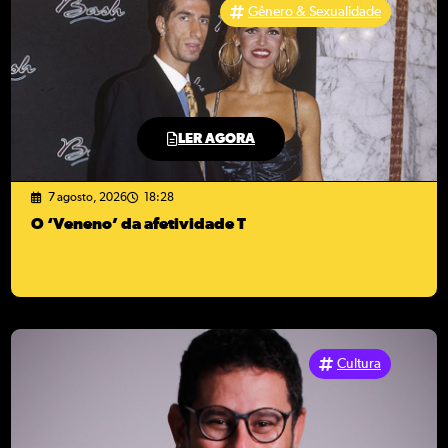
Gênero & Sexualidade
LER AGORA
7 agosto, 2026
18:28
O ‘Veneno’ da afetividade T
Cultura