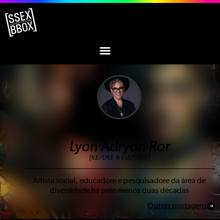
COLUNA
Lyon Adryan Ror
[ILE/DILE & ELE/DELE]
Artista social, educadore e pesquisadore da área de
diversidade há pelo menos duas décadas
Outras postagens