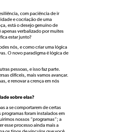
iliência, com paciência de ir
lidade e cocriação de uma
nça, está o desejo genuíno de
é apenas verbalizado por muites
ica estar junto?
odes nós, e como criar uma lógica
vas. O novo paradigma é lógica de
tras pessoas, e isso faz parte.
rsas difíceis, mais vamos avançar.
nas, e renovar a crença em nós
dade sobre elas?
oas a se comportarem de certas
s programas foram instalados em
quirimos nossos “programas”; a
r esse processo ainda mais a
na os tipos de vínculos que você