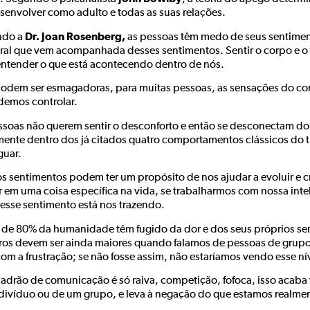
esenvolver como adulto e todas as suas relações.
Dr. Joan Rosenberg,
ndo a
as pessoas têm medo de seus sentimen
ral que vem acompanhada desses sentimentos. Sentir o corpo e o 
entender o que está acontecendo dentro de nós.
odem ser esmagadoras, para muitas pessoas, as sensações do c
demos controlar.
ssoas não querem sentir o desconforto e então se desconectam do
mente dentro dos já citados quatro comportamentos clássicos do tr
guar.
s sentimentos podem ter um propósito de nos ajudar a evoluir e 
r em uma coisa específica na vida, se trabalharmos com nossa int
 esse sentimento está nos trazendo.
 de 80% da humanidade têm fugido da dor e dos seus próprios se
os devem ser ainda maiores quando falamos de pessoas de grup
com a frustração; se não fosse assim, não estaríamos vendo esse ní
padrão de comunicação é só raiva, competição, fofoca, isso acab
divíduo ou de um grupo, e leva à negação do que estamos realme