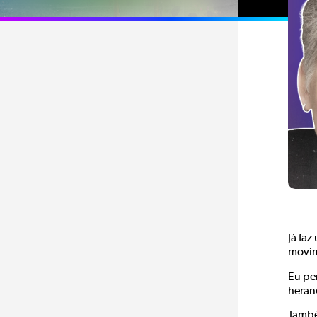
Já fa
movim
Eu pe
heran
També