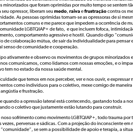
s minorizados que foram oprimidas por muito tempo se sentem tão
medo
raiva
frustração
a seu opressor, liberam seu
,
e
contra os me
idade. As pessoas oprimidas tornam-se as opressoras de si mesm
rtamentos comuns e me parece que impedem a ocorrência de mud
omunidade LGBTQIAP+ de fato, e que incluem fofoca, intimidação
amento, comportamento agressivo e hostil. Quando digo “comunid
do de colaboração mútua, de sair da individualidade para pensar e 
al senso de comunidade e cooperação.
cipo ativamente e observo os movimentos de grupos minorizados e
nos comunicamos, como lidamos com nossas emoções, e o impact
ivo tem no estado da nossa saúde mental.
ficuldade que temos em nos perceber, ver e nos ouvir, e expressar
mentos como indivíduos para o coletivo, mexe comigo de maneira 
 angústia e frustração.
e quando a opressão lateral está contecendo, gastando toda a noss
nando o coletivo que justamente estão lutando para construir.
o noso sofrimento como movimento LGBTQIAP+, todo trauma por trá
s vezes, perversas e sádicas. Com a projeção do inconsciente em m
 “comunidade”, se sem a possibilidade de apoio e terapia, a situ