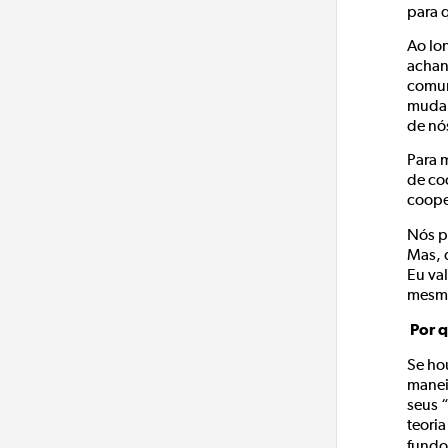
para 
Ao lo
achan
comun
mudan
de nó
Para 
de co
coope
Nós pr
Mas, 
Eu val
mesm
Por q
Se ho
manei
seus 
teori
fundo