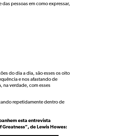
e das pessoas em como expressar,
s do dia a dia, são esses os oito
quência e nos afastando de
á, na verdade, com esses
tocando repetidamente dentro de
panhem esta entrevista
f Greatness”, de Lewis Howes: