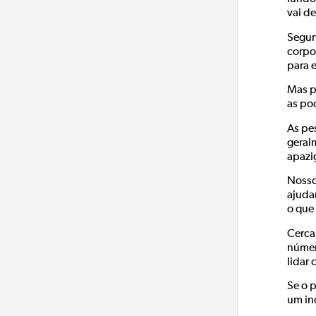
vai d
Segu
corpo
para 
Mas p
as po
As pe
geral
apazi
Nosso
ajuda
o que
Cerca
númer
lidar 
Se o 
um in