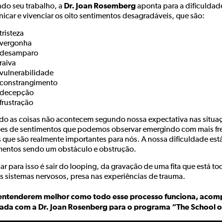
Dr. Joan Rosemberg
do seu trabalho, a
aponta para a dificuldad
icar e vivenciar os oito sentimentos desagradáveis, que são:
tristeza
vergonha
desamparo
raiva
vulnerabilidade
constrangimento
decepção
frustração
o as coisas não acontecem segundo nossa expectativa nas situaçõe
es de sentimentos que podemos observar emergindo com mais fre
s que são realmente importantes para nós. A nossa dificuldade est
mentos sendo um obstáculo e obstrução.
ar para isso é sair do looping, da gravação de uma fita que está 
s sistemas nervosos, presa nas experiências de trauma.
entenderem melhor como todo esse processo funciona, acom
zada com a Dr. Joan Rosenberg para o programa “The School o