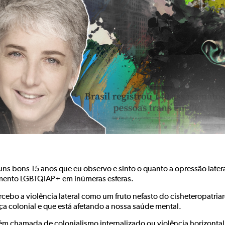
z uns bons 15 anos que eu observo e sinto o quanto a opressão late
ento LGBTQIAP+ em inúmeras esferas.
rcebo a violência lateral como um fruto nefasto do cisheteropatri
ça colonial e que está afetando a nossa saúde mental.
m chamada de colonialismo internalizado ou violência horizonta