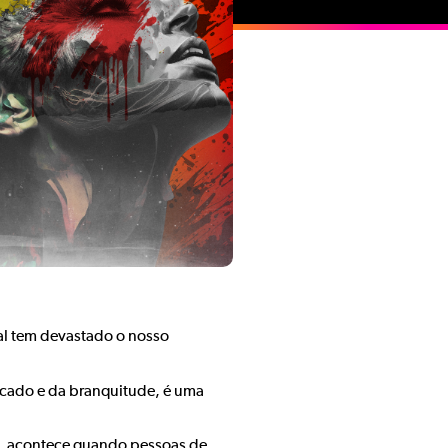
ral tem devastado o nosso
arcado e da branquitude, é uma
l, acontece quando pessoas de