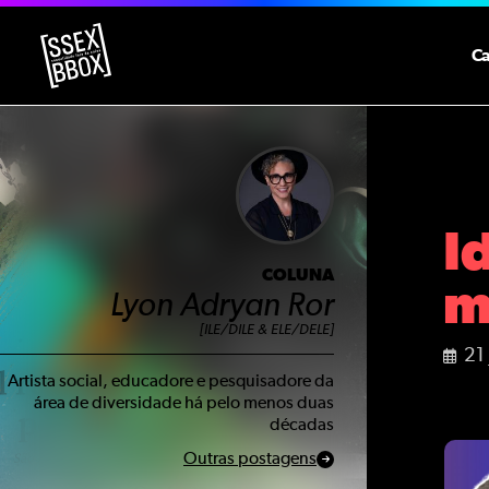
C
I
COLUNA
m
Lyon Adryan Ror
[ILE/DILE & ELE/DELE]
21
Artista social, educadore e pesquisadore da
área de diversidade há pelo menos duas
décadas
Outras postagens