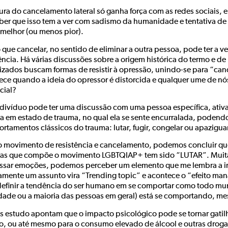
tura do cancelamento lateral só ganha força com as redes sociais, 
ber que isso tem a ver com sadismo da humanidade e tentativa de in
r melhor (ou menos pior).
que cancelar, no sentido de eliminar a outra pessoa, pode ter a ve
ência. Há várias discussões sobre a origem histórica do termo e de
izados buscam formas de resistir à opressão, unindo-se para “can
ece quando a ideia do opressor é distorcida e qualquer ume de nó
cial?
divíduo pode ter uma discussão com uma pessoa específica, ativ
a em estado de trauma, no qual ela se sente encurralada, podendo
rtamentos clássicos do trauma: lutar, fugir, congelar ou apazigua
 movimento de resistência e cancelamento, podemos concluir que
as que compõe o movimento LGBTQIAP+ tem sido “LUTAR”. Muita
ssar emoções, podemos perceber um elemento que me lembra a in
amente um assunto vira “Trending topic” e acontece o “efeito ma
definir a tendência do ser humano em se comportar como todo mu
dade ou a maioria das pessoas em geral) está se comportando, m
s estudo apontam que o impacto psicológico pode se tornar gatil
o, ou até mesmo para o consumo elevado de álcool e outras drog