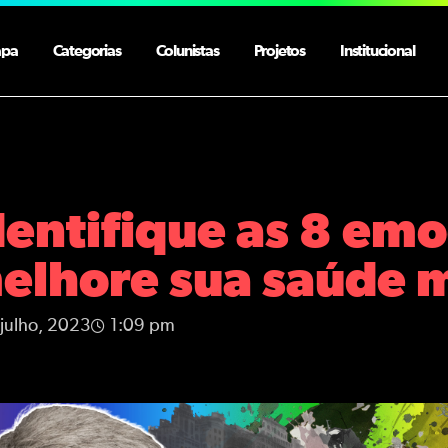
apa
Categorias
Colunistas
Projetos
Institucional
dentifique as 8 emo
elhore sua saúde 
 julho, 2023
1:09 pm