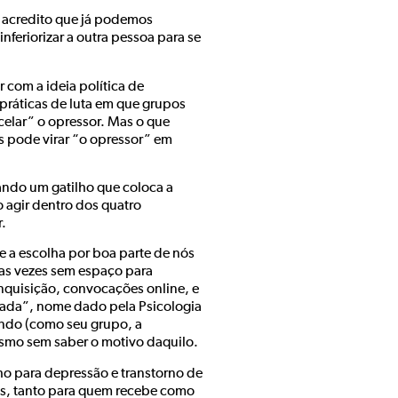
e acredito que já podemos
feriorizar a outra pessoa para se
r com a ideia política de
 práticas de luta em que grupos
celar” o opressor. Mas o que
s pode virar “o opressor” em
ando um gatilho que coloca a
 agir dentro dos quatro
r.
 a escolha por boa parte de nós
s vezes sem espaço para
quisição, convocações online, e
nada”, nome dado pela Psicologia
ndo (como seu grupo, a
esmo sem saber o motivo daquilo.
ho para depressão e transtorno de
as, tanto para quem recebe como