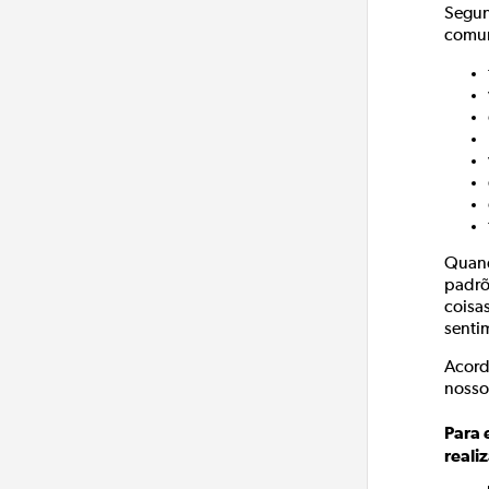
Segun
comun
Quand
padrõ
coisa
senti
Acord
nosso
Para 
reali