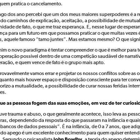
quem pratica o cancelamento.
ngo dos ano percebi que um dos meus maiores superpoderes é a res
do caminhos de explicação, aceitação, a possibilidade de mutua
idade de fato, o que me traz esperança. E, nesse lugar de espera
ça para um futuro em que possamos praticar o que muitas vezes 
s, aquele famoso “tamo juntes”. Mas estamos mesmo? O que signif
mim o novo paradigma é tentar compreender o que é melhor para t
operação possível dentro de uma competição saudável de narrati
ração, e quem vence de fato é o grupo mais apto.
ovavelmente vamos errar e projetar os nossos conflitos sobre as ou
quanto mais houver espaço e disposição consciente para ter conve
orizo a mutualidade, a possibilidade de curar nossas feridas inter
es.
ue as pessoas fogem das suas emoções, em vez de ter curiosi
uve trauma e abuso, o que geralmente acontece, isso leva as pess
ras, dependendo da resposta do que passaram na infância e quai
“bancos de dados pessoais”. É na infância, de 0 a 7 anos, que ad
a do apego é um excelente conhecimento para quem quiser entende
John Bowlby
. Segundo o psicanalista
, a teoria do apego determi