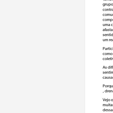
grupo
contr
comun
compo
uma c
afast
senti
um re
Parti
como 
colet
As di
senti
causa
Porqu
, dre
Vejo 
muita
dessa