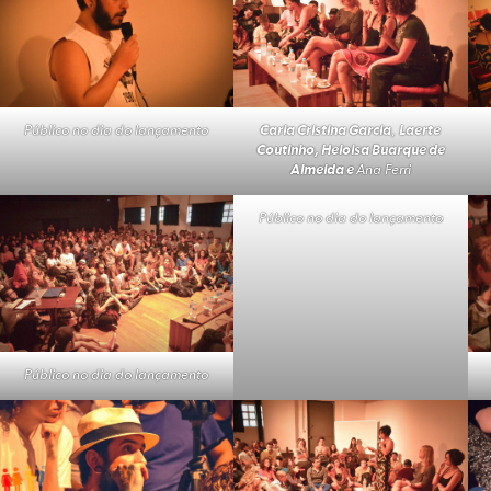
Público no dia do lançamento
Carla Cristina Garcia
,
Laerte
Coutinho, Heloisa Buarque de
Almeida e
Ana Ferri
Público no dia do lançamento
Público no dia do lançamento