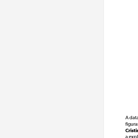
A dat
figur
Crist
a expl