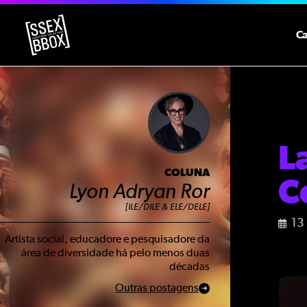
C
L
COLUNA
C
Lyon Adryan Ror
[ILE/DILE & ELE/DELE]
13
Artista social, educadore e pesquisadore da
área de diversidade há pelo menos duas
décadas
Outras postagens