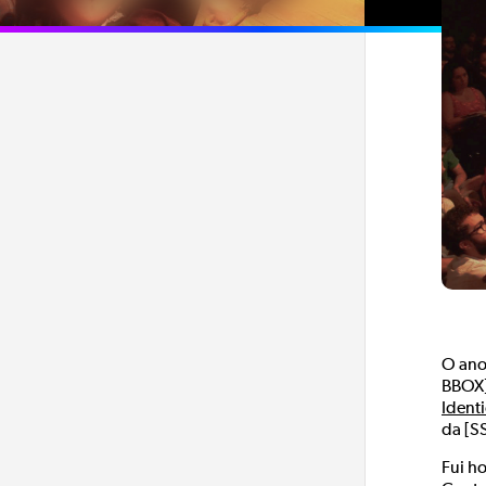
O ano
BBOX] 
Ident
da [S
Fui h