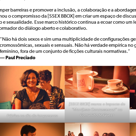
mper barreiras e promover a inclusão, a colaboração e a abordagem
rmou o compromisso da [SSEX BBOX] em criar um espaço de discuss
o e sexualidade. Esse marco histórico continua a ecoar como um 
formador do diálogo aberto e colaborativo.
“Não há dois sexos e sim uma multiplicidade de configurações ge
cromossômicas, sexuais e sensuais. Não há verdade empírica no 
feminino, fora de um conjunto de ficções culturais normativas.”
― Paul Preciado
[SSEX BBOX] marca o impacto do
“Manifesto Contrassexual” na
Comunidade Queer
Público no dia do lançamento