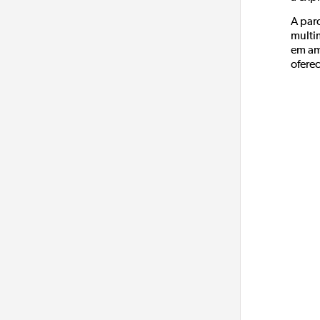
A par
multi
em am
ofere