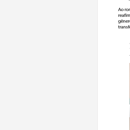
Ao ro
reafi
gêner
trans