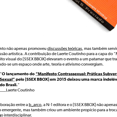
nto não apenas promoveu
discussões teóricas
, mas também serv
ssão artística. A contribuição de Laerte Coutinho para a capa do 
ito visual do [SSEX BBOX] elevaram o evento a um patamar que tr
ndo-se um espaço onde arte, teoria e ativismo convergiam.
O lançamento do
“Manifesto Contrassexual: Práticas Subver
“
Sexual”
pelo [SSEX BBOX] em 2015 deixou uma marca indelével
do Brasil.
“
___Laerte Coutinho
aboração entre a
b_arco
, a N-1 editora e o [SSEX BBOX] não apenas
o emergente, mas também criou um ambiente propício para a troca d
o interdisciplinar.