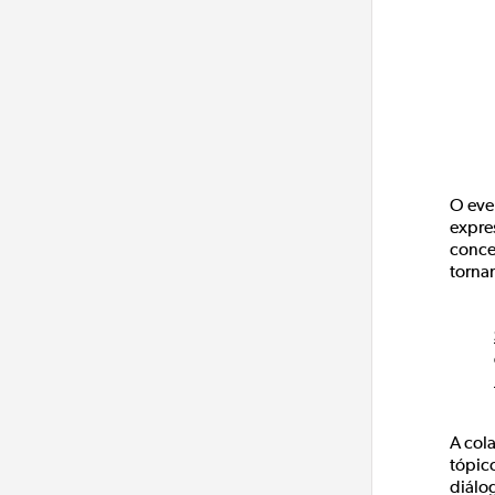
O eve
expre
conce
torna
A col
tópic
diálog