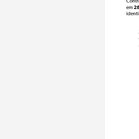
Contr
28
em
ident