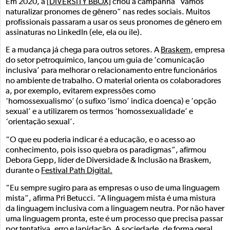
Em 2020, a
[DIVERSITY BBOX]
criou a campanha “vamos
naturalizar pronomes de gênero” nas redes sociais. Muitos
profissionais passaram a usar os seus pronomes de gênero em
assinaturas no LinkedIn (ele, ela ou ile).
E a mudança já chega para outros setores. A
Braskem
, empresa
do setor petroquímico, lançou um guia de ‘comunicação
inclusiva’ para melhorar o relacionamento entre funcionários
no ambiente de trabalho. O material orienta os colaboradores
a, por exemplo, evitarem expressões como
‘homossexualismo’ (o sufixo ‘ismo’ indica doença) e ‘opção
sexual’ e a utilizarem os termos ‘homossexualidade’ e
‘orientação sexual’.
“O que eu poderia indicar é a educação, e o acesso ao
conhecimento, pois isso quebra os paradigmas”, afirmou
Debora Gepp, líder de Diversidade & Inclusão na Braskem,
durante o
Festival Path Digital.
“Eu sempre sugiro para as empresas o uso de uma linguagem
mista”, afirma Pri Betucci. “A linguagem mista é uma mistura
da linguagem inclusiva com a linguagem neutra. Por não haver
uma linguagem pronta, este é um processo que precisa passar
por tentativa, erro e lapidação. A sociedade, de forma geral,