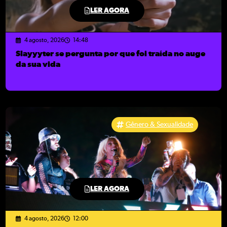
LER AGORA
4 agosto, 2026
14:48
Slayyyter se pergunta por que foi traída no auge
da sua vida
Gênero & Sexualidade
LER AGORA
4 agosto, 2026
12:00