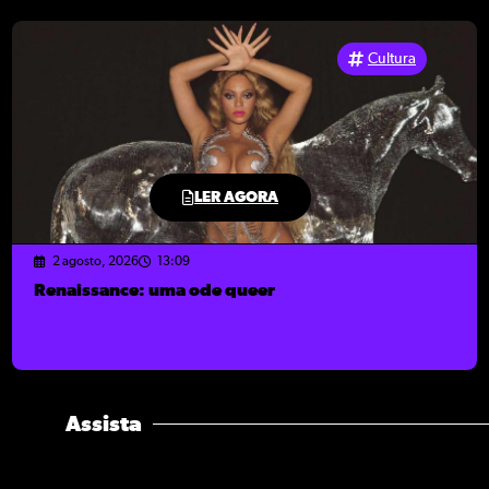
Cultura
LER AGORA
2 agosto, 2026
13:09
Renaissance: uma ode queer
Assista