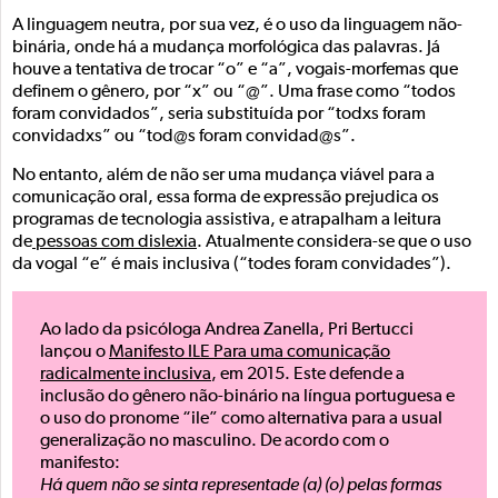
A linguagem neutra, por sua vez, é o uso da linguagem não-
binária, onde há a mudança morfológica das palavras. Já
houve a tentativa de trocar “o” e “a”, vogais-morfemas que
definem o gênero, por “x” ou “@”. Uma frase como “todos
foram convidados”, seria substituída por “todxs foram
convidadxs” ou “tod@s foram convidad@s”.
No entanto, além de não ser uma mudança viável para a
comunicação oral, essa forma de expressão prejudica os
programas de tecnologia assistiva, e atrapalham a leitura
de
pessoas com dislexia
. Atualmente considera-se que o uso
da vogal “e” é mais inclusiva (“todes foram convidades”).
Ao lado da psicóloga Andrea Zanella, Pri Bertucci
lançou o
Manifesto ILE Para uma comunicação
radicalmente inclusiva
, em 2015. Este defende a
inclusão do gênero não-binário na língua portuguesa e
o uso do pronome “ile” como alternativa para a usual
generalização no masculino. De acordo com o
manifesto:
Há quem não se sinta representade (a) (o) pelas formas