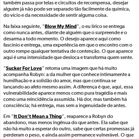
também passa por telas e circuitos de recompensa, desejar
alguém já não pode ser separado tão facilmente da química,
do vício e da necessidade de sentir alguma coisa.
Blow My Mind
Na faixa seguinte, “
”, o eu lírico se entrega
como nunca antes, diante de alguém que o surpreende e o
desarma a todo momento. O desejo aparece aqui como
fascínio e entrega, uma experiência em que o encontro com o
outro rompe qualquer tentativa de contenção. O que aparece
aqui é uma intensidade que desloca e transforma quem sente.
Sucker For Love
“
” retoma uma imagem que há muito
acompanha Robyn: a da mulher que conhece intimamente a
humilhação e a solidão do amor, mas que continua se
lançando ao afeto mesmo assim. A diferença é que, aqui, essa
vulnerabilidade aparece menos como pura tragédia e mais
como uma reincidência assumida. Há dor, mas também há
consciência; há entrega, mas sem a ingenuidade de antes.
It Don’t Mean a Thing
Em “
”, reaparece a Robyn do
abandono, mas menos ingênua do que antes. Ela sabe que
não há muito a esperar do outro, sabe que certas promessas já
perderam o peso, e ainda assim permanece vulnerável. O que