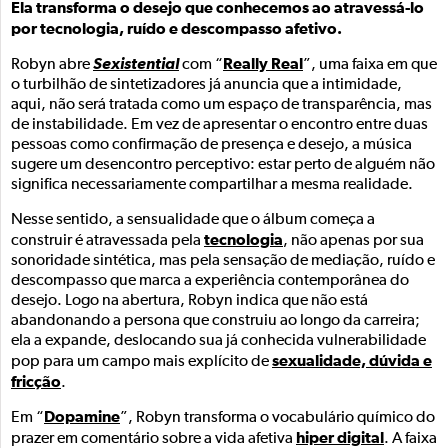
Ela transforma o desejo que conhecemos ao atravessá-lo
por tecnologia, ruído e descompasso afetivo.
Sexistential
Really Real
Robyn abre
com “
”, uma faixa em que
o turbilhão de sintetizadores já anuncia que a intimidade,
aqui, não será tratada como um espaço de transparência, mas
de instabilidade. Em vez de apresentar o encontro entre duas
pessoas como confirmação de presença e desejo, a música
sugere um desencontro perceptivo: estar perto de alguém não
significa necessariamente compartilhar a mesma realidade.
Nesse sentido, a sensualidade que o álbum começa a
tecnologia
construir é atravessada pela
, não apenas por sua
sonoridade sintética, mas pela sensação de mediação, ruído e
descompasso que marca a experiência contemporânea do
desejo. Logo na abertura, Robyn indica que não está
abandonando a persona que construiu ao longo da carreira;
ela a expande, deslocando sua já conhecida vulnerabilidade
sexualidade, dúvida e
pop para um campo mais explícito de
fricção
.
Dopamine
Em “
”, Robyn transforma o vocabulário químico do
hiper digital
prazer em comentário sobre a vida afetiva
. A faixa