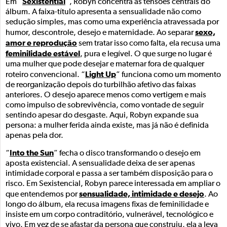
Sexistential
Em “
”, Robyn concentra as tensões centrais do
álbum. A faixa-título apresenta a sensualidade não como
sedução simples, mas como uma experiência atravessada por
sexo,
humor, descontrole, desejo e maternidade. Ao separar
amor e reprodução
sem tratar isso como falta, ela recusa uma
feminilidade estável
, pura e legível. O que surge no lugar é
uma mulher que pode desejar e maternar fora de qualquer
Light Up
roteiro convencional. “
” funciona como um momento
de reorganização depois do turbilhão afetivo das faixas
anteriores. O desejo aparece menos como vertigem e mais
como impulso de sobrevivência, como vontade de seguir
sentindo apesar do desgaste. Aqui, Robyn expande sua
persona: a mulher ferida ainda existe, mas já não é definida
apenas pela dor.
Into the Sun
“
” fecha o disco transformando o desejo em
aposta existencial. A sensualidade deixa de ser apenas
intimidade corporal e passa a ser também disposição para o
risco. Em Sexistencial, Robyn parece interessada em ampliar o
sensualidade, intimidade e desejo
que entendemos por
. Ao
longo do álbum, ela recusa imagens fixas de feminilidade e
insiste em um corpo contraditório, vulnerável, tecnológico e
vivo. Em vez de se afastar da persona que construiu, ela a leva