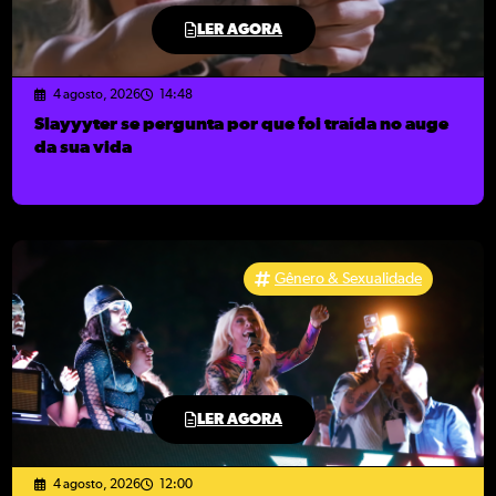
LER AGORA
4 agosto, 2026
14:48
Slayyyter se pergunta por que foi traída no auge
da sua vida
Gênero & Sexualidade
LER AGORA
4 agosto, 2026
12:00