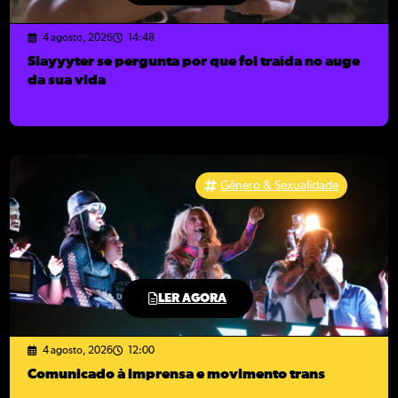
4 agosto, 2026
14:48
Slayyyter se pergunta por que foi traída no auge
da sua vida
Gênero & Sexualidade
LER AGORA
4 agosto, 2026
12:00
Comunicado à imprensa e movimento trans