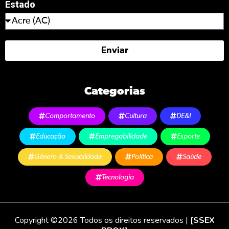
Estado
Enviar
Categorias
Comportamento
Cultura
DE&I
Educação
Empregabilidade
Esporte
Gênero & Sexualidade
Política
Saúde
Tecnologia
Copyright ©2026 Todos os direitos reservados |
[SSEX