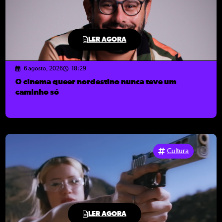
LER AGORA
6 agosto, 2026
18:29
O cinema queer nordestino nunca teve um
caminho só
Cultura
LER AGORA