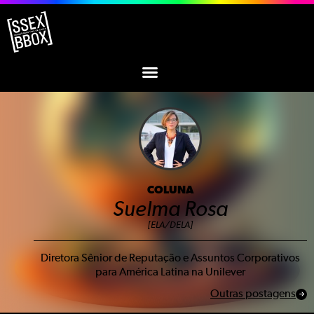
COLUNA
Suelma Rosa
[ELA/DELA]
Diretora Sênior de Reputação e Assuntos Corporativos
para América Latina na Unilever
Outras postagens