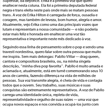
Superstar, da Beyoncé. Erika é a primeira voz que quero
enaltecer nesta coluna. Ela foi a primeira deputada federal
negra e trans eleita neste país onde mais se matam pessoas
trans. A voz de Erika Hilton é carregada de força, ousadia e
coragem, mas também de leveza, bom humor, alegria e amor.
Atualmente, vejo Erika como uma das principais vozes que
lutam e representam a nossa comunidade — e não poderia
estar mais feliz e honrada em enaltecer uma voz tão
representativa e importante neste mês dedicado à voz.
Seguindo essa linha de pensamento sobre o pop e sendo uma
travesti nordestina, quero falar sobre outra pessoa que muito
me inspira. Sem mais delongas: Pabllo Vittar — drag queen,
cantora e compositora brasileira, ou, na minha singela
descrição, “minha diva pop favorita”. Pabllo é muito amada e
aclamada e, atualmente, está em turnê comemorando seus 10
anos de carreira, fazendo diferença na vida de milhões de
pessoas. Sua voz transmite alegria, é cheia de vida e contagia
todos que a ouvem. Seu trabalho, suas músicas e suas
conquistas são extremamente representativos. A voz de Pabllo
carrega uma identidade única, repleta de vida,
representatividade e orgulho de suas raízes — uma voz que
ocupa novos espaços e nos convida a ocupá-los junto com