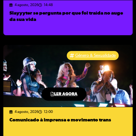
4 agosto, 2026
14:48
Slayyyter se pergunta por que foi traída no auge
da sua vida
Gênero & Sexualidade
LER AGORA
4 agosto, 2026
12:00
Comunicado à imprensa e movimento trans