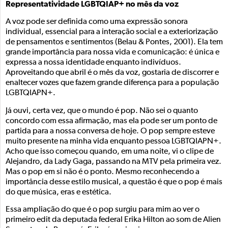
Representatividade LGBTQIAP+ no mês da voz
A voz pode ser definida como uma expressão sonora
individual, essencial para a interação social e a exteriorização
de pensamentos e sentimentos (Belau & Pontes, 2001). Ela tem
grande importância para nossa vida e comunicação: é única e
expressa a nossa identidade enquanto indivíduos.
Aproveitando que abril é o mês da voz, gostaria de discorrer e
enaltecer vozes que fazem grande diferença para a população
LGBTQIAPN+.
Já ouvi, certa vez, que o mundo é pop. Não sei o quanto
concordo com essa afirmação, mas ela pode ser um ponto de
partida para a nossa conversa de hoje. O pop sempre esteve
muito presente na minha vida enquanto pessoa LGBTQIAPN+.
Acho que isso começou quando, em uma noite, vi o clipe de
Alejandro, da Lady Gaga, passando na MTV pela primeira vez.
Mas o pop em si não é o ponto. Mesmo reconhecendo a
importância desse estilo musical, a questão é que o pop é mais
do que música, eras e estética.
Essa ampliação do que é o pop surgiu para mim ao ver o
primeiro edit da deputada federal Erika Hilton ao som de Alien