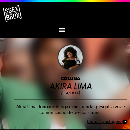
COLUNA
AKIRA LIMA
[ELA/DELA]
Akira Lima, fonoaudióloga e mestranda, pesquisa voz e
comunicação de pessoas trans.
Outras postagens