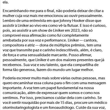
ela.
Encaminhando-me para o final, não poderia deixar de citar a
mulher cuja voz mais me emocionou ao ouvir pessoalmente.
Lembro de uma entrevista em que Johnny Hooker disse que
assistir à Liniker ao vivo era como vê-la flutuar. E isso é curioso,
pois, ao assistir a um show de Liniker em 2023, não só
comprovei essa afirmação como fui completamente
arrebatada por sua voz e performance. Liniker — cantora,
compositora e atriz — dona de múltiplos prêmios, tem uma
voz que transmite paz e carinho indescritíveis, além, é claro,
de força e uma sensualidade marcante. Posso afirmar,
pessoalmente, que Liniker é um dos maiores presentes que já
recebemos. Sua voz e seu talento, que ela compartilha de
forma tão generosa, fazem do mundo um lugar melhor.
Poderia escrever muito mais sobre várias outras pessoas, mas
quero encaminhar essa coluna para o fim com uma mensagem
importante. A voz tem um papel fundamental na nossa
comunicação, além de expressar quem somos e como nos
sentimos. Por isso, precisamos cuidar dela com carinho. Se
você sentir rouquidão por mais de 15 dias, procure um médico
otorrinolaringologista e um fonoaudiólogo. Cuide da sua voz,