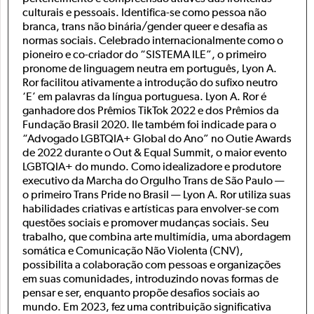
culturais e pessoais. Identifica-se como pessoa não
branca, trans não binária/gender queer e desafia as
normas sociais. Celebrado internacionalmente como o
pioneiro e co-criador do “SISTEMA ILE”, o primeiro
pronome de linguagem neutra em português, Lyon A.
Ror facilitou ativamente a introdução do sufixo neutro
‘E’ em palavras da língua portuguesa. Lyon A. Ror é
ganhadore dos Prêmios TikTok 2022 e dos Prêmios da
Fundação Brasil 2020. Ile também foi indicade para o
“Advogado LGBTQIA+ Global do Ano” no Outie Awards
de 2022 durante o Out & Equal Summit, o maior evento
LGBTQIA+ do mundo. Como idealizadore e produtore
executivo da Marcha do Orgulho Trans de São Paulo —
o primeiro Trans Pride no Brasil — Lyon A. Ror utiliza suas
habilidades criativas e artísticas para envolver-se com
questões sociais e promover mudanças sociais. Seu
trabalho, que combina arte multimídia, uma abordagem
somática e Comunicação Não Violenta (CNV),
possibilita a colaboração com pessoas e organizações
em suas comunidades, introduzindo novas formas de
pensar e ser, enquanto propõe desafios sociais ao
mundo. Em 2023, fez uma contribuição significativa