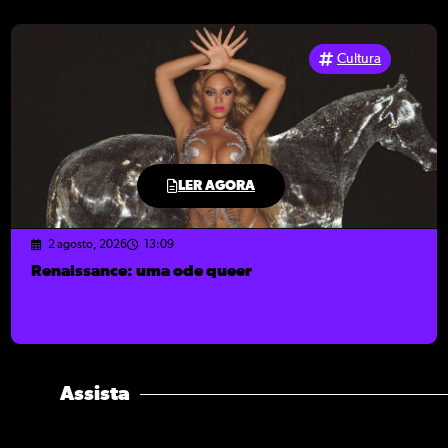
Cultura
LER AGORA
2 agosto, 2026
13:09
Renaissance: uma ode queer
Assista