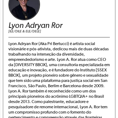
Lyon Adryan Ror
[ILE/DILE & ELE/DELE]
Lyon Adryan Ror (Aka Pri Bertucci) é artista social
visionárie e pós-ativista, dedicou mais de duas décadas
trabalhando na interseção da diversidade,
empreendedorismo e arte. Lyon A. Ror atua como CEO
da [DIVERSITY BBOX], uma consultoria especializada em
educação e inovação, e é fundadore do Instituto [SSEX
BBOX], um projeto pioneiro sobre gênero e sexualidade
que tem sido uma plataforma para justiça social em San
Francisco, São Paulo, Berlim e Barcelona desde 2009.
Lyon A. Ror também é reconhecide como um dos
principais pioneiros do acrônimo LGBTQIA+ no Brasil
desde 2013. Como palestrante, educadore e
pesquisadore de renome internacional, Lyon A. Ror tem
um compromisso profundo com o fomento do
pertencimento e compreensão através das fronteiras