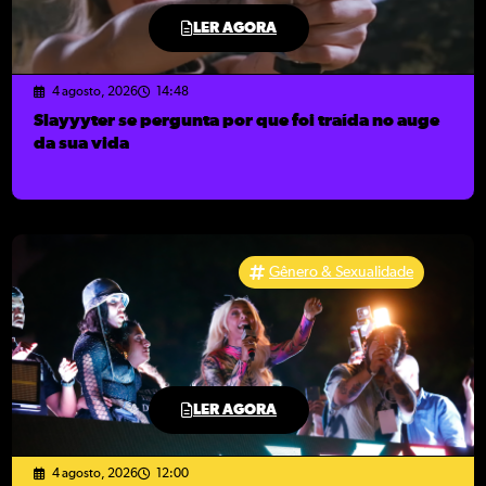
LER AGORA
4 agosto, 2026
14:48
Slayyyter se pergunta por que foi traída no auge
da sua vida
Gênero & Sexualidade
LER AGORA
4 agosto, 2026
12:00