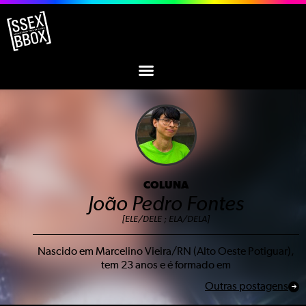
COLUNA
João Pedro Fontes
[ELE/DELE ; ELA/DELA]
Nascido em Marcelino Vieira/RN (Alto Oeste Potiguar),
tem 23 anos e é formado em
Outras postagens