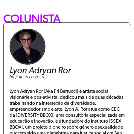
COLUNISTA
Lyon Adryan Ror
[ILE/DILE & ELE/DELE]
Lyon Adryan Ror (Aka Pri Bertucci) é artista social
visionárie e pós-ativista, dedicou mais de duas décadas
trabalhando na interseção da diversidade,
empreendedorismo e arte. Lyon A. Ror atua como CEO
da [DIVERSITY BBOX], uma consultoria especializada em
educação e inovação, e é fundadore do Instituto [SSEX
BBOX], um projeto pioneiro sobre gênero e sexualidade
que tem sido uma plataforma para justiça social em San