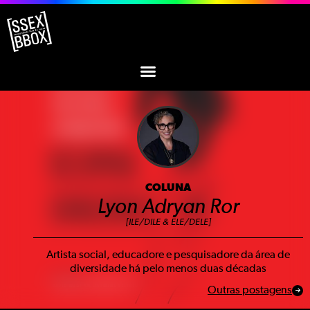
COLUNA
Lyon Adryan Ror
[ILE/DILE & ELE/DELE]
Artista social, educadore e pesquisadore da área de
diversidade há pelo menos duas décadas
Outras postagens