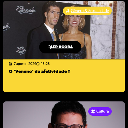
Gênero & Sexualidade
LER AGORA
7 agosto, 2026
18:28
O ‘Veneno’ da afetividade T
Cultura