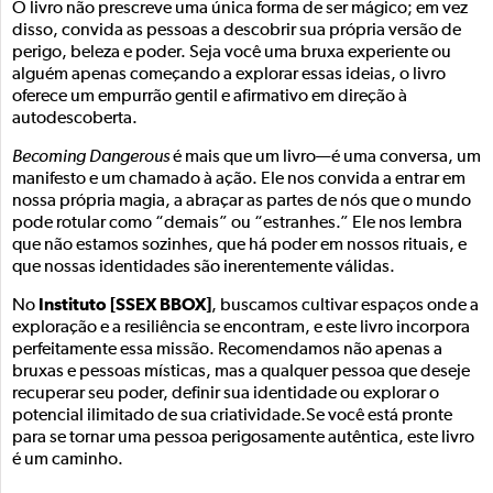
O livro não prescreve uma única forma de ser mágico; em vez
disso, convida as pessoas a descobrir sua própria versão de
perigo, beleza e poder. Seja você uma bruxa experiente ou
alguém apenas começando a explorar essas ideias, o livro
oferece um empurrão gentil e afirmativo em direção à
autodescoberta.
Becoming Dangerous
é mais que um livro—é uma conversa, um
manifesto e um chamado à ação. Ele nos convida a entrar em
nossa própria magia, a abraçar as partes de nós que o mundo
pode rotular como “demais” ou “estranhes.” Ele nos lembra
que não estamos sozinhes, que há poder em nossos rituais, e
que nossas identidades são inerentemente válidas.
Instituto [SSEX BBOX]
No
, buscamos cultivar espaços onde a
exploração e a resiliência se encontram, e este livro incorpora
perfeitamente essa missão. Recomendamos não apenas a
bruxas e pessoas místicas, mas a qualquer pessoa que deseje
recuperar seu poder, definir sua identidade ou explorar o
potencial ilimitado de sua criatividade.Se você está pronte
para se tornar uma pessoa perigosamente autêntica, este livro
é um caminho.