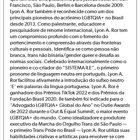
Francisco, São Paulo, Berlim e Barcelona desde 2009.
Lyon A. Ror também é reconhecide como um dos
principais pioneiros do acrônimo LGBTQIA+ no Brasil
desde 2013. Como palestrante, educadore e
pesquisadore de renome internacional, Lyon A. Ror tem
um compromisso profundo com o fomento do
pertencimento e compreensão através das fronteiras
culturais e pessoais. Identifica-se como pessoa não
branca, trans não binária/gender queer e desafia as
normas sociais. Celebrado internacionalmente como o
pioneiro e co-criador do “SISTEMA ILE”, o primeiro
pronome de linguagem neutra em português, Lyon A.
Ror facilitou ativamente a introdução do sufixo neutro
‘E’ em palavras da língua portuguesa. Lyon A. Ror é
ganhadore dos Prêmios TikTok 2022 e dos Prêmios da
Fundação Brasil 2020. Ile também foi indicade para o
“Advogado LGBTQIA+ Global do Ano” no Outie Awards
de 2022 durante o Out & Equal Summit, o maior evento
LGBTQIA+ do mundo. Como idealizadore e produtore
executivo da Marcha do Orgulho Trans de São Paulo —
o primeiro Trans Pride no Brasil — Lyon A. Ror utiliza suas
habilidades criativas e artísticas para envolver-se com