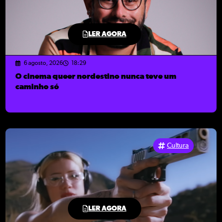
LER AGORA
6 agosto, 2026
18:29
O cinema queer nordestino nunca teve um
caminho só
Cultura
LER AGORA