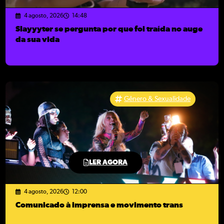
4 agosto, 2026
14:48
Slayyyter se pergunta por que foi traída no auge
da sua vida
Gênero & Sexualidade
LER AGORA
4 agosto, 2026
12:00
Comunicado à imprensa e movimento trans