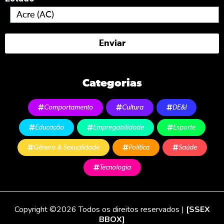
Enviar
Categorias
Comportamento
Cultura
DE&I
Educação
Empregabilidade
Esporte
Gênero & Sexualidade
Política
Saúde
Tecnologia
Copyright ©2026 Todos os direitos reservados |
[SSEX
BBOX]