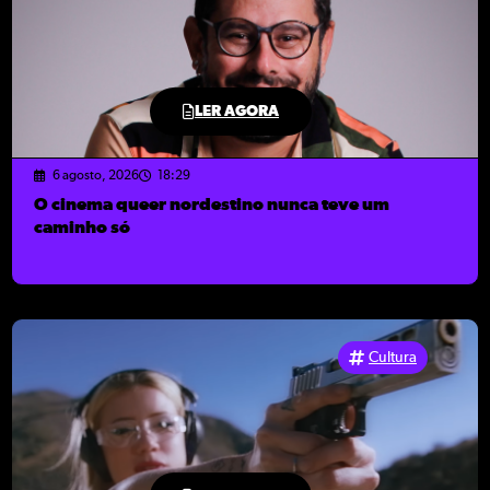
LER AGORA
6 agosto, 2026
18:29
O cinema queer nordestino nunca teve um
caminho só
Cultura