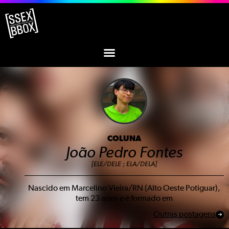
COLUNA
João Pedro Fontes
[ELE/DELE ; ELA/DELA]
Nascido em Marcelino Vieira/RN (Alto Oeste Potiguar),
tem 23 anos e é formado em
Outras postagens