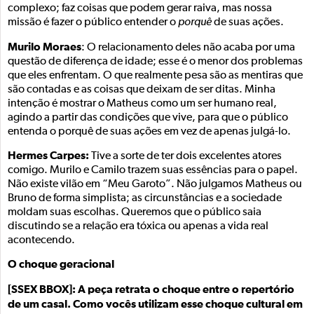
complexo; faz coisas que podem gerar raiva, mas nossa
missão é fazer o público entender o
porquê
de suas ações.
Murilo Moraes
: O relacionamento deles não acaba por uma
questão de diferença de idade; esse é o menor dos problemas
que eles enfrentam. O que realmente pesa são as mentiras que
são contadas e as coisas que deixam de ser ditas. Minha
intenção é mostrar o Matheus como um ser humano real,
agindo a partir das condições que vive, para que o público
entenda o porquê de suas ações em vez de apenas julgá-lo.
Hermes Carpes:
Tive a sorte de ter dois excelentes atores
comigo. Murilo e Camilo trazem suas essências para o papel.
Não existe vilão em “Meu Garoto”. Não julgamos Matheus ou
Bruno de forma simplista; as circunstâncias e a sociedade
moldam suas escolhas. Queremos que o público saia
discutindo se a relação era tóxica ou apenas a vida real
acontecendo.
O choque geracional
[SSEX BBOX]: A peça retrata o choque entre o repertório
de um casal. Como vocês utilizam esse choque cultural em