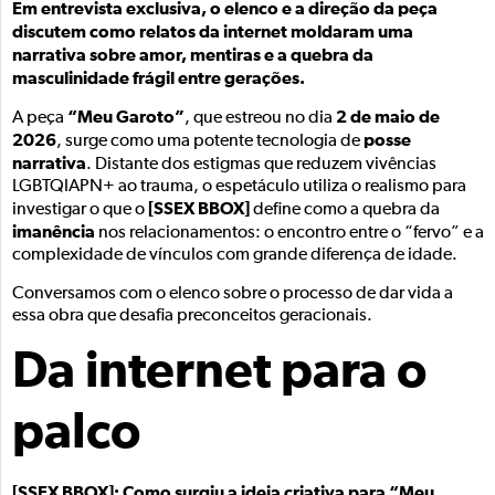
Em entrevista exclusiva, o elenco e a direção da peça
discutem como relatos da internet moldaram uma
narrativa sobre amor, mentiras e a quebra da
masculinidade frágil entre gerações.
“Meu Garoto”
2 de maio de
A peça
, que estreou no dia
2026
posse
, surge como uma potente tecnologia de
narrativa
. Distante dos estigmas que reduzem vivências
LGBTQIAPN+ ao trauma, o espetáculo utiliza o realismo para
[SSEX BBOX]
investigar o que o
define como a quebra da
imanência
nos relacionamentos: o encontro entre o “fervo” e a
complexidade de vínculos com grande diferença de idade.
Conversamos com o elenco sobre o processo de dar vida a
essa obra que desafia preconceitos geracionais.
Da internet para o
palco
[SSEX BBOX]: Como surgiu a ideia criativa para “Meu