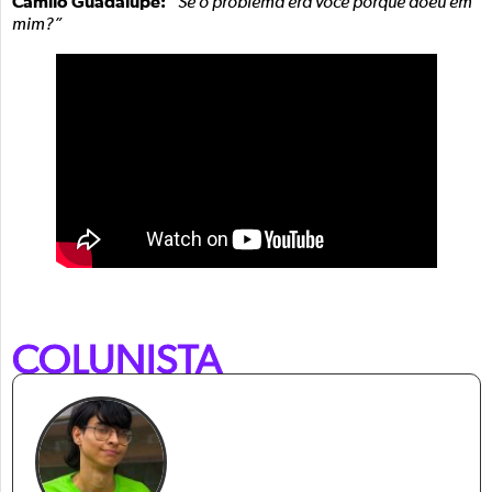
Camilo Guadalupe:
“Se o problema era você porque doeu em
mim?”
COLUNISTA