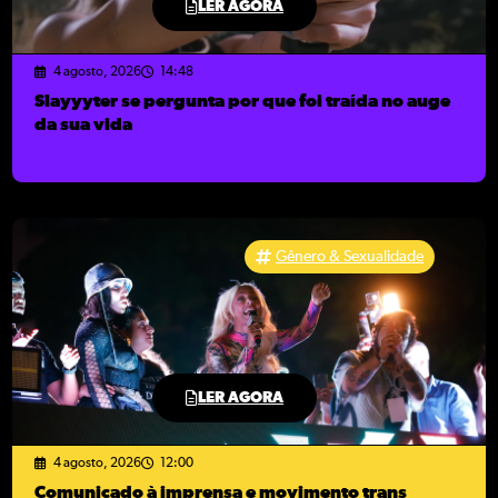
LER AGORA
4 agosto, 2026
14:48
Slayyyter se pergunta por que foi traída no auge
da sua vida
Gênero & Sexualidade
LER AGORA
4 agosto, 2026
12:00
Comunicado à imprensa e movimento trans