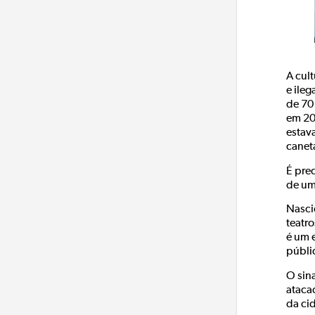
A cul
e ileg
de 70
em 20
estav
canet
É pre
de um
Nascid
teatr
é um 
públi
O sina
ataca
da ci