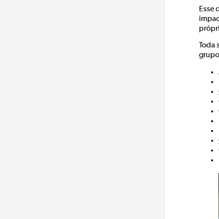
Esse 
impact
própri
Toda s
grupo