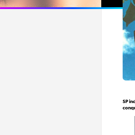
SP in
conq