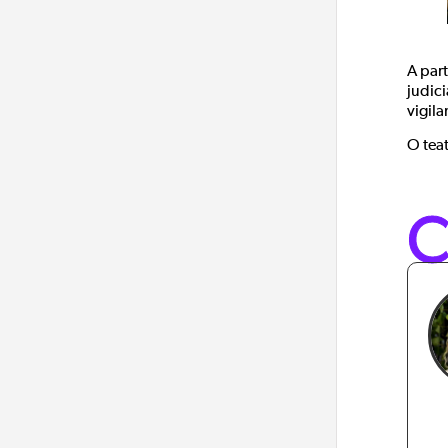
A part
judic
vigila
O teat
C