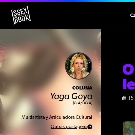
C
O
l
COLUNA
Yaga Goya
15
[ELA/DELA]
Multiartista y Articuladora Cultural
Outras postagens