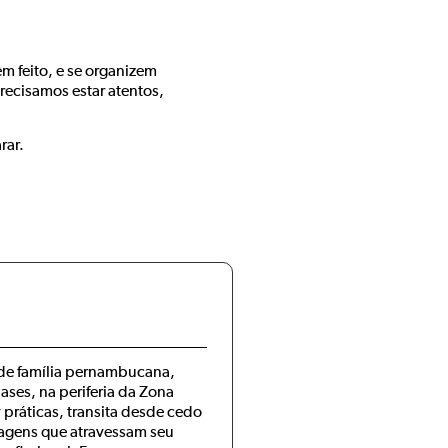
êm feito, e se organizem
recisamos estar atentos,
rar.
), de família pernambucana,
ses, na periferia da Zona
 práticas, transita desde cedo
guagens que atravessam seu