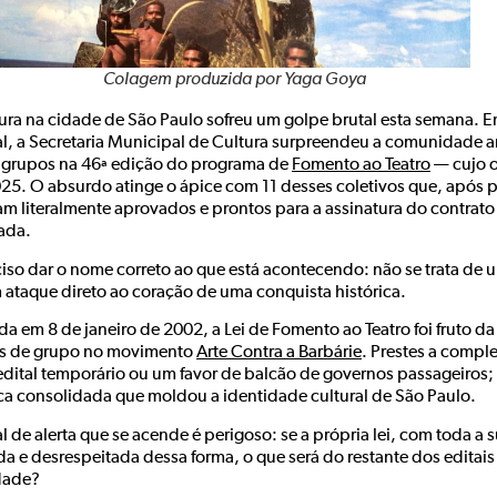
Colagem produzida por Yaga Goya
tura na cidade de São Paulo sofreu um golpe brutal esta semana. 
al, a Secretaria Municipal de Cultura surpreendeu a comunidade artí
 grupos na 46ª edição do programa de
Fomento ao Teatro
— cujo o
25. O absurdo atinge o ápice com 11 desses coletivos que, após 
am literalmente aprovados e prontos para a assinatura do contra
ada.
ciso dar o nome correto ao que está acontecendo: não se trata de 
 ataque direto ao coração de uma conquista histórica.
a em 8 de janeiro de 2002, a Lei de Fomento ao Teatro foi fruto da 
os de grupo no movimento
Arte Contra a Barbárie
. Prestes a comple
edital temporário ou um favor de balcão de governos passageiros; e
ca consolidada que moldou a identidade cultural de São Paulo.
l de alerta que se acende é perigoso: se a própria lei, com toda a
da e desrespeitada dessa forma, o que será do restante dos editai
dade?