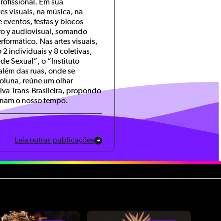
profissional. Em sua
s visuais, na música, na
e eventos, festas y blocos
tro y audiovisual, somando
formático. Nas artes visuais,
2 individuais y 8 coletivas,
 Sexual”, o “Instituto
além das ruas, onde se
coluna, reúne um olhar
tiva Trans-Brasileira, propondo
ionam o nosso tempo.
Leia outras publicações