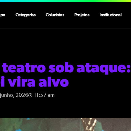
apa
Categorias
Colunistas
Projetos
Institucional
 teatro sob ataque
ei vira alvo
 junho, 2026
11:57 am