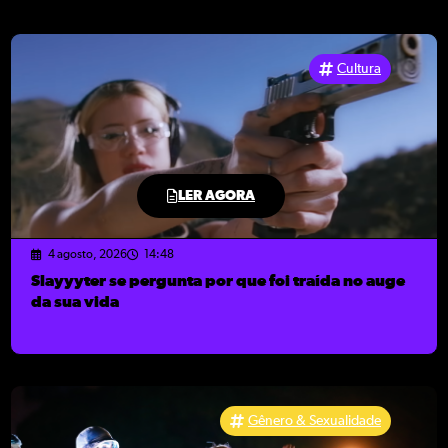
Cultura
LER AGORA
4 agosto, 2026
14:48
Slayyyter se pergunta por que foi traída no auge
da sua vida
Gênero & Sexualidade