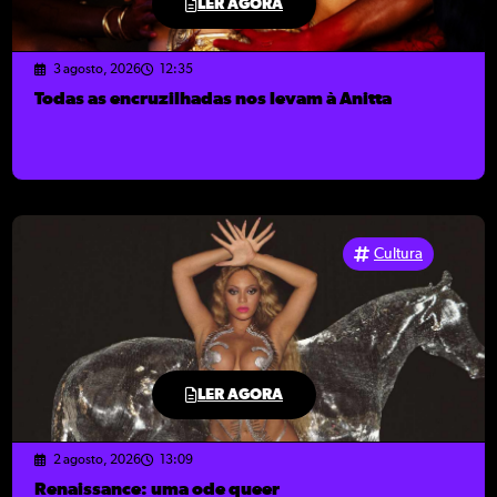
LER AGORA
3 agosto, 2026
12:35
Todas as encruzilhadas nos levam à Anitta
Cultura
LER AGORA
2 agosto, 2026
13:09
Renaissance: uma ode queer