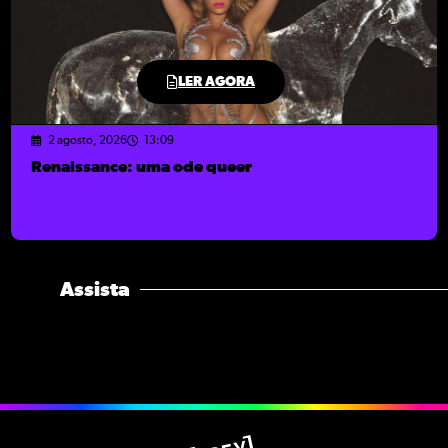
LER AGORA
2 agosto, 2026
13:09
Renaissance: uma ode queer
Assista