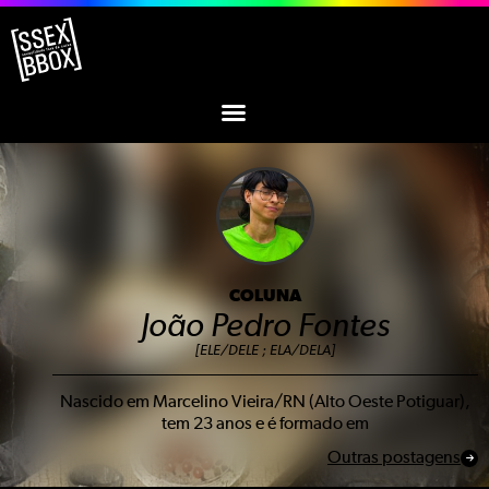
COLUNA
João Pedro Fontes
[ELE/DELE ; ELA/DELA]
Nascido em Marcelino Vieira/RN (Alto Oeste Potiguar),
tem 23 anos e é formado em
Outras postagens