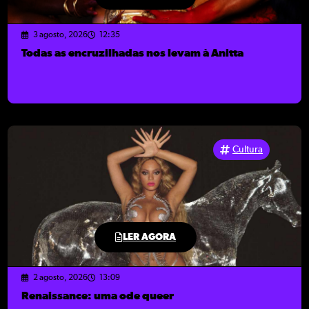
3 agosto, 2026
12:35
Todas as encruzilhadas nos levam à Anitta
Cultura
LER AGORA
2 agosto, 2026
13:09
Renaissance: uma ode queer