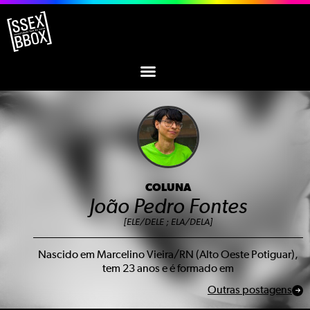
COLUNA
João Pedro Fontes
[ELE/DELE ; ELA/DELA]
Nascido em Marcelino Vieira/RN (Alto Oeste Potiguar),
tem 23 anos e é formado em
Outras postagens