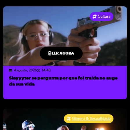
Cultura
LER AGORA
4 agosto, 2026
14:48
Slayyyter se pergunta por que foi traída no auge
da sua vida
Gênero & Sexualidade