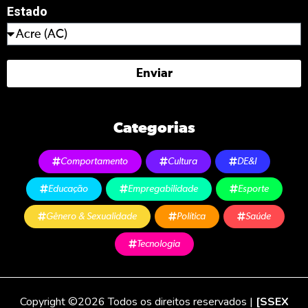
Estado
Enviar
Categorias
Comportamento
Cultura
DE&I
Educação
Empregabilidade
Esporte
Gênero & Sexualidade
Política
Saúde
Tecnologia
Copyright ©2026 Todos os direitos reservados |
[SSEX