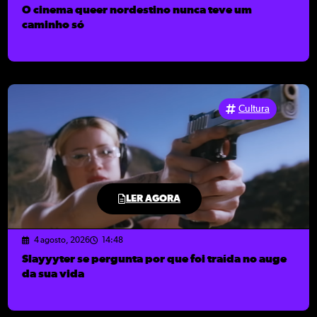
O cinema queer nordestino nunca teve um
caminho só
Cultura
LER AGORA
4 agosto, 2026
14:48
Slayyyter se pergunta por que foi traída no auge
da sua vida