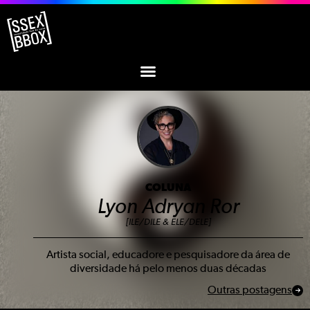
COLUNA
Lyon Adryan Ror
[ILE/DILE & ELE/DELE]
Artista social, educadore e pesquisadore da área de
diversidade há pelo menos duas décadas
Outras postagens