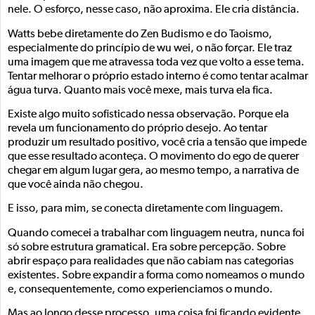
nele. O esforço, nesse caso, não aproxima. Ele cria distância.
Watts bebe diretamente do Zen Budismo e do Taoismo,
especialmente do princípio de wu wei, o não forçar. Ele traz
uma imagem que me atravessa toda vez que volto a esse tema.
Tentar melhorar o próprio estado interno é como tentar acalmar
água turva. Quanto mais você mexe, mais turva ela fica.
Existe algo muito sofisticado nessa observação. Porque ela
revela um funcionamento do próprio desejo. Ao tentar
produzir um resultado positivo, você cria a tensão que impede
que esse resultado aconteça. O movimento do ego de querer
chegar em algum lugar gera, ao mesmo tempo, a narrativa de
que você ainda não chegou.
E isso, para mim, se conecta diretamente com linguagem.
Quando comecei a trabalhar com linguagem neutra, nunca foi
só sobre estrutura gramatical. Era sobre percepção. Sobre
abrir espaço para realidades que não cabiam nas categorias
existentes. Sobre expandir a forma como nomeamos o mundo
e, consequentemente, como experienciamos o mundo.
Mas ao longo desse processo, uma coisa foi ficando evidente.