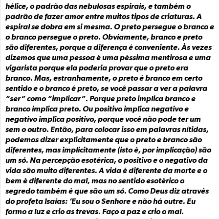
hélice, o padrão das nebulosas espirais, e também o
padrão de fazer amor entre muitos tipos de criaturas. A
espiral se dobra em si mesma. O preto persegue o branco e
o branco persegue o preto. Obviamente, branco e preto
são diferentes, porque a diferença é conveniente. Às vezes
dizemos que uma pessoa é uma péssima mentirosa e uma
vigarista porque ela poderia provar que o preto era
branco. Mas, estranhamente, o preto é branco em certo
sentido e o branco é preto, se você passar a ver a palavra
“ser” como “implicar”. Porque preto implica branco e
branco implica preto. Ou positivo implica negativo e
negativo implica positivo, porque você não pode ter um
sem o outro. Então, para colocar isso em palavras nítidas,
podemos dizer explicitamente que o preto e branco são
diferentes, mas implicitamente (isto é, por implicação) são
um só. Na percepção esotérica, o positivo e o negativo da
vida são muito diferentes. A vida é diferente da morte e o
bem é diferente do mal, mas no sentido esotérico o
segredo também é que são um só. Como Deus diz através
do profeta Isaías: ‘Eu sou o Senhore e não há outre. Eu
formo a luz e crio as trevas. Faço a paz e crio o mal.