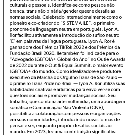
culturais e pessoais. Identifica-se como pessoa não
branca, trans não binária/gender queer e desafia as
normas sociais. Celebrado internacionalmente como o
pioneiro e co-criador do “SISTEMA ILE”, o primeiro
pronome de linguagem neutra em português, Lyon A.
Ror facilitou ativamente a introdução do sufixo neutro
‘E’ em palavras da língua portuguesa. Lyon A. Ror é
ganhadore dos Prêmios TikTok 2022 e dos Prêmios da
Fundação Brasil 2020. Ile também foi indicade para o
“Advogado LGBTQIA+ Global do Ano” no Outie Awards
de 2022 durante o Out & Equal Summit, o maior evento
LGBTQIA+ do mundo. Como idealizadore e produtore
executivo da Marcha do Orgulho Trans de São Paulo —
o primeiro Trans Pride no Brasil — Lyon A. Ror utiliza suas
habilidades criativas e artísticas para envolver-se com
questões sociais e promover mudanças sociais. Seu
trabalho, que combina arte multimídia, uma abordagem
somática e Comunicação Não Violenta (CNV),
possibilita a colaboração com pessoas e organizações
em suas comunidades, introduzindo novas formas de
pensar e ser, enquanto propõe desafios sociais ao
mundo. Em 2023, fez uma contribuição significativa