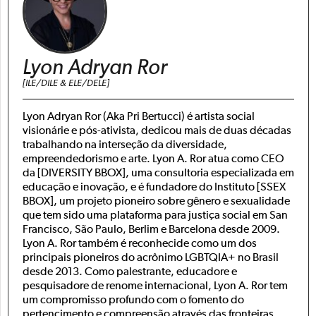
Lyon Adryan Ror
[ILE/DILE & ELE/DELE]
Lyon Adryan Ror (Aka Pri Bertucci) é artista social
visionárie e pós-ativista, dedicou mais de duas décadas
trabalhando na interseção da diversidade,
empreendedorismo e arte. Lyon A. Ror atua como CEO
da [DIVERSITY BBOX], uma consultoria especializada em
educação e inovação, e é fundadore do Instituto [SSEX
BBOX], um projeto pioneiro sobre gênero e sexualidade
que tem sido uma plataforma para justiça social em San
Francisco, São Paulo, Berlim e Barcelona desde 2009.
Lyon A. Ror também é reconhecide como um dos
principais pioneiros do acrônimo LGBTQIA+ no Brasil
desde 2013. Como palestrante, educadore e
pesquisadore de renome internacional, Lyon A. Ror tem
um compromisso profundo com o fomento do
pertencimento e compreensão através das fronteiras