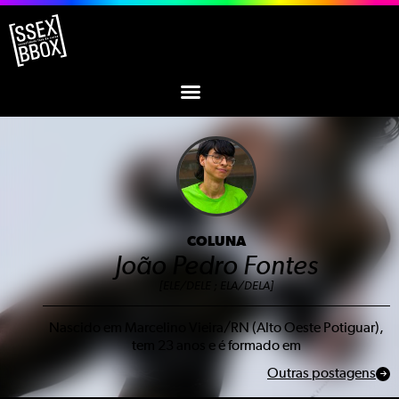
COLUNA
João Pedro Fontes
[ELE/DELE ; ELA/DELA]
Nascido em Marcelino Vieira/RN (Alto Oeste Potiguar),
tem 23 anos e é formado em
Outras postagens