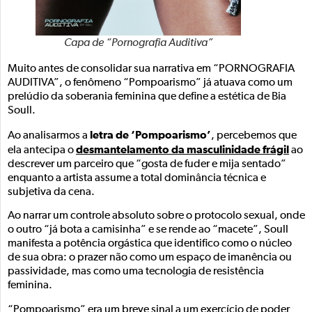
Capa de “Pornografia Auditiva”
Muito antes de consolidar sua narrativa em “PORNOGRAFIA
AUDITIVA”, o fenômeno “Pompoarismo” já atuava como um
prelúdio da soberania feminina que define a estética de Bia
Soull.
letra de ‘Pompoarismo’
Ao analisarmos a
, percebemos que
desmantelamento da masculinidade frágil
ela antecipa o
ao
descrever um parceiro que “gosta de fuder e mija sentado”
enquanto a artista assume a total dominância técnica e
subjetiva da cena.
Ao narrar um controle absoluto sobre o protocolo sexual, onde
o outro “já bota a camisinha” e se rende ao “macete”, Soull
manifesta a potência orgástica que identifico como o núcleo
de sua obra: o prazer não como um espaço de imanência ou
passividade, mas como uma tecnologia de resistência
feminina.
“Pompoarismo” era um breve sinal a um exercício de poder