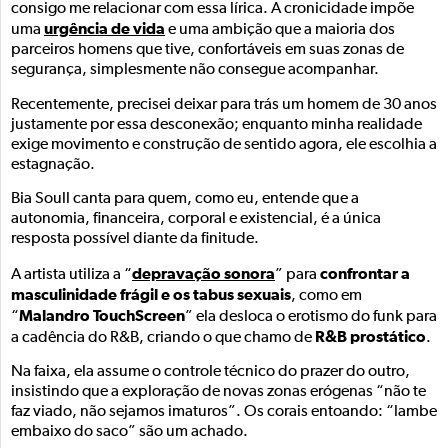
consigo me relacionar com essa lírica. A cronicidade impõe
urgência de vida
uma
e uma ambição que a maioria dos
parceiros homens que tive, confortáveis em suas zonas de
segurança, simplesmente não consegue acompanhar.
Recentemente, precisei deixar para trás um homem de 30 anos
justamente por essa desconexão; enquanto minha realidade
exige movimento e construção de sentido agora, ele escolhia a
estagnação.
Bia Soull canta para quem, como eu, entende que a
autonomia, financeira, corporal e existencial, é a única
resposta possível diante da finitude.
depravação sonora
confrontar a
A artista utiliza a “
” para
masculinidade frágil e os tabus sexuais
, como em
Malandro TouchScreen
“
” ela desloca o erotismo do funk para
R&B prostático
a cadência do R&B, criando o que chamo de
.
Na faixa, ela assume o controle técnico do prazer do outro,
insistindo que a exploração de novas zonas erógenas “não te
faz viado, não sejamos imaturos”. Os corais entoando: “lambe
embaixo do saco” são um achado.