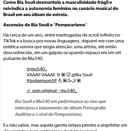
Como Bia Soull desmantela a masculinidade frágil e
reivindica a autonomia feminina no cenário musical do
Brasil em seu álbum de estreia.
Ascensão de Bia Soull e ‘Pompoarismo’
Há cerca de um ano, entre madrugadas de scroll infinito no
TikTok e a busca por novas linguagens, deparei-me com uma
estética sonora que exigia atenção: uma artista, até então
desconhecida, em um galpão ocupando espaço em um set
pulsante de Mu540.
@mu540_
VAAAI! VAAAI! 🤘🏽🥵 @Bia Soull
#boilerroomSP
💪🏽🥳🤳🏽
♬ som original – mu540_
Bia Soull e Mu540 em performance ao vivo que
antecipou o lançamento do álbum Pornografia
Auditiva e o viral de Pompoarismo.
Eu não sabia, mas aquela garota estava prestes a arquitetar um