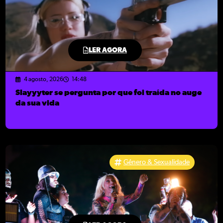
LER AGORA
4 agosto, 2026
14:48
Slayyyter se pergunta por que foi traída no auge
da sua vida
Gênero & Sexualidade