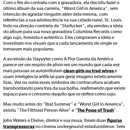
Com o fim do contrato com a gravadora, ela decidiu fazer o
último álbum da sua carreira, “Worst Girl in America”, sem
intenção de agradar ninguém além dela mesma, com
referências a sua adolescência na sua cidade natal, St. Louis.
Indo na direção contrária de “Starfucker”, ela vendeu a ideia
do álbum para sua nova gravadora Columbia Records como
algo sujo, honesto e autêntico. Eles compraram a ideia e
investiram nos visuais que a cada lançamento de single se
tornavam mais populares.
A ascensão da Slayyyter como A Pior Garota da América
parece ser um respiro de alívio em um mundo que cada vez
clean girls ou trad wives
mais pessoas se autointitulam
e
usam inteligência artificial para gerar imagens esteticamente
lisas. Vez ou outra esses símbolos de contracultura acabam
transbordando para fora da sua bolha, reafirmando que existe
espaço para o consumo daquilo que se define como sujo.
Mas muito antes do “Brat Summer” e “Worst Girl in America”,
The Pope of Trash
existiu “The Filthiest Person Alive” e “
”.
figuras
John Waters e Divine, diretor e sua musa, foram duas
transgressoras
no cinema underground estadunidense. Sem