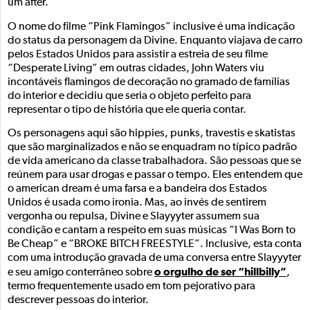
um after.
O nome do filme “Pink Flamingos” inclusive é uma indicação
do status da personagem da Divine. Enquanto viajava de carro
pelos Estados Unidos para assistir a estreia de seu filme
“Desperate Living” em outras cidades, John Waters viu
incontáveis flamingos de decoração no gramado de famílias
do interior e decidiu que seria o objeto perfeito para
representar o tipo de história que ele queria contar.
Os personagens aqui são hippies, punks, travestis e skatistas
que são marginalizados e não se enquadram no típico padrão
de vida americano da classe trabalhadora. São pessoas que se
reúnem para usar drogas e passar o tempo. Eles entendem que
o american dream é uma farsa e a bandeira dos Estados
Unidos é usada como ironia. Mas, ao invés de sentirem
vergonha ou repulsa, Divine e Slayyyter assumem sua
condição e cantam a respeito em suas músicas “I Was Born to
Be Cheap” e “BROKE BITCH FREESTYLE”. Inclusive, esta conta
com uma introdução gravada de uma conversa entre Slayyyter
o orgulho de ser “hillbilly”
e seu amigo conterrâneo sobre
,
termo frequentemente usado em tom pejorativo para
descrever pessoas do interior.