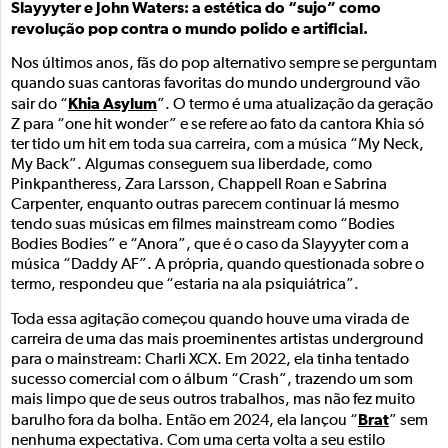
Slayyyter e John Waters: a estética do “sujo” como
revolução pop contra o mundo polido e artificial.
Nos últimos anos, fãs do pop alternativo sempre se perguntam
quando suas cantoras favoritas do mundo underground vão
Khia Asylum
sair do “
”. O termo é uma atualização da geração
Z para “one hit wonder” e se refere ao fato da cantora Khia só
ter tido um hit em toda sua carreira, com a música “My Neck,
My Back”. Algumas conseguem sua liberdade, como
Pinkpantheress, Zara Larsson, Chappell Roan e Sabrina
Carpenter, enquanto outras parecem continuar lá mesmo
tendo suas músicas em filmes mainstream como “Bodies
Bodies Bodies” e “Anora”, que é o caso da Slayyyter com a
música “Daddy AF”. A própria, quando questionada sobre o
termo, respondeu que “estaria na ala psiquiátrica”.
Toda essa agitação começou quando houve uma virada de
carreira de uma das mais proeminentes artistas underground
para o mainstream: Charli XCX. Em 2022, ela tinha tentado
sucesso comercial com o álbum “Crash”, trazendo um som
mais limpo que de seus outros trabalhos, mas não fez muito
Brat
barulho fora da bolha. Então em 2024, ela lançou “
” sem
nenhuma expectativa. Com uma certa volta a seu estilo