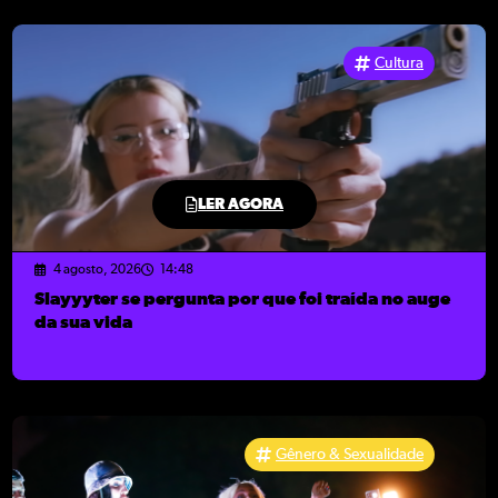
Cultura
LER AGORA
4 agosto, 2026
14:48
Slayyyter se pergunta por que foi traída no auge
da sua vida
Gênero & Sexualidade