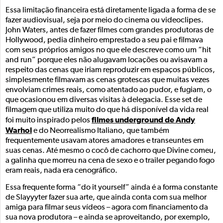
Essa limitação financeira está diretamente ligada a forma de se
fazer audiovisual, seja por meio do cinema ou videoclipes.
John Waters, antes de fazer filmes com grandes produtoras de
Hollywood, pedia dinheiro emprestado a seu pai e filmava
com seus próprios amigos no que ele descreve como um “hit
and run” porque eles não alugavam locações ou avisavam a
respeito das cenas que iriam reproduzir em espaços públicos,
simplesmente filmavam as cenas grotescas que muitas vezes
envolviam crimes reais, como atentado ao pudor, e fugiam, o
que ocasionou em diversas visitas à delegacia. Esse set de
filmagem que utiliza muito do que há disponível da vida real
filmes underground de Andy
foi muito inspirado pelos
Warhol
e do Neorrealismo Italiano, que também
frequentemente usavam atores amadores e transeuntes em
suas cenas. Até mesmo o cocô de cachorro que Divine comeu,
a galinha que morreu na cena de sexo e o trailer pegando fogo
eram reais, nada era cenográfico.
Essa frequente forma “do it yourself” ainda é a forma constante
de Slayyyter fazer sua arte, que ainda conta com sua melhor
amiga para filmar seus vídeos – agora com financiamento da
sua nova produtora – e ainda se aproveitando, por exemplo,