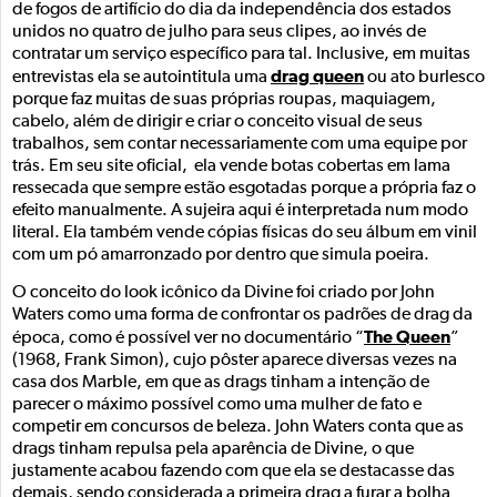
de fogos de artifício do dia da independência dos estados
unidos no quatro de julho para seus clipes, ao invés de
contratar um serviço específico para tal. Inclusive, em muitas
drag queen
entrevistas ela se autointitula uma
ou ato burlesco
porque faz muitas de suas próprias roupas, maquiagem,
cabelo, além de dirigir e criar o conceito visual de seus
trabalhos, sem contar necessariamente com uma equipe por
trás. Em seu site oficial, ela vende botas cobertas em lama
ressecada que sempre estão esgotadas porque a própria faz o
efeito manualmente. A sujeira aqui é interpretada num modo
literal. Ela também vende cópias físicas do seu álbum em vinil
com um pó amarronzado por dentro que simula poeira.
O conceito do look icônico da Divine foi criado por John
Waters como uma forma de confrontar os padrões de drag da
The Queen
época, como é possível ver no documentário “
”
(1968, Frank Simon), cujo pôster aparece diversas vezes na
casa dos Marble, em que as drags tinham a intenção de
parecer o máximo possível como uma mulher de fato e
competir em concursos de beleza. John Waters conta que as
drags tinham repulsa pela aparência de Divine, o que
justamente acabou fazendo com que ela se destacasse das
demais, sendo considerada a primeira drag a furar a bolha