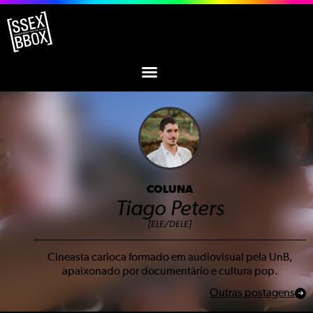
COLUNA
Tiago Peters
[ELE/DELE]
Cineasta carioca formado em audiovisual pela UnB,
apaixonado por documentário e cultura pop.
Outras postagens