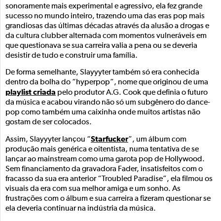
sonoramente mais experimental e agressivo, ela fez grande
sucesso no mundo inteiro, trazendo uma das eras pop mais
grandiosas das últimas décadas através da alusão a drogas e
da cultura clubber alternada com momentos vulneráveis em
que questionava se sua carreira valia a pena ou se deveria
desistir de tudo e construir uma família.
De forma semelhante, Slayyyter também só era conhecida
dentro da bolha do “hyperpop”, nome que originou de uma
playlist criada
pelo produtor A.G. Cook que definia o futuro
da música e acabou virando não só um subgênero do dance-
pop como também uma caixinha onde muitos artistas não
gostam de ser colocados.
Starfucker
Assim, Slayyyter lançou “
”, um álbum com
produção mais genérica e oitentista, numa tentativa de se
lançar ao mainstream como uma garota pop de Hollywood.
Sem financiamento da gravadora Fader, insatisfeitos com o
fracasso da sua era anterior “Troubled Paradise”, ela filmou os
visuais da era com sua melhor amiga e um sonho. As
frustrações com o álbum e sua carreira a fizeram questionar se
ela deveria continuar na indústria da música.