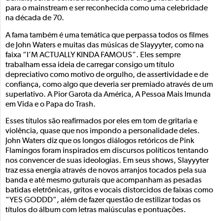
para o mainstream e ser reconhecida como uma celebridade
na década de 70.
A fama também é uma temática que perpassa todos os filmes
de John Waters e muitas das músicas de Slayyyter, como na
faixa “I’M ACTUALLY KINDA FAMOUS”. Eles sempre
trabalham essa ideia de carregar consigo um título
depreciativo como motivo de orgulho, de assertividade e de
confiança, como algo que deveria ser premiado através de um
superlativo. A Pior Garota da América, A Pessoa Mais Imunda
em Vida e o Papa do Trash.
Esses títulos são reafirmados por eles em tom de gritaria e
violência, quase que nos impondo a personalidade deles.
John Waters diz que os longos diálogos retóricos de Pink
Flamingos foram inspirados em discursos políticos tentando
nos convencer de suas ideologias. Em seus shows, Slayyyter
traz essa energia através de novos arranjos tocados pela sua
banda e até mesmo guturais que acompanham as pesadas
batidas eletrônicas, gritos e vocais distorcidos de faixas como
“YES GODDD”, além de fazer questão de estilizar todas os
títulos do álbum com letras maiúsculas e pontuações.