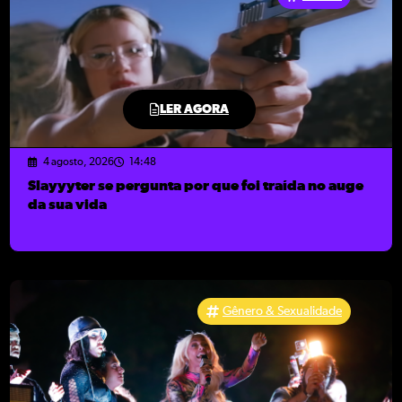
LER AGORA
4 agosto, 2026
14:48
Slayyyter se pergunta por que foi traída no auge
da sua vida
Gênero & Sexualidade