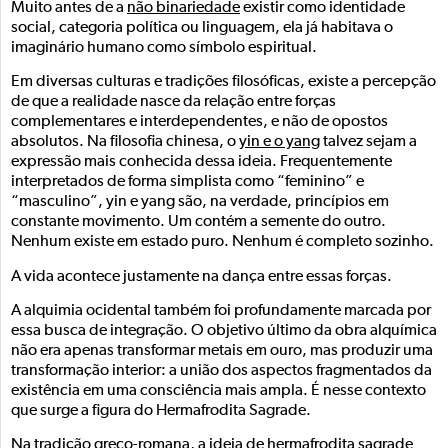
Muito antes de a
não binariedade
existir como identidade
social, categoria política ou linguagem, ela já habitava o
imaginário humano como símbolo espiritual.
Em diversas culturas e tradições filosóficas, existe a percepção
de que a realidade nasce da relação entre forças
complementares e interdependentes, e não de opostos
absolutos. Na filosofia chinesa, o
yin e o yang
talvez sejam a
expressão mais conhecida dessa ideia. Frequentemente
interpretados de forma simplista como “feminino” e
“masculino”, yin e yang são, na verdade, princípios em
constante movimento. Um contém a semente do outro.
Nenhum existe em estado puro. Nenhum é completo sozinho.
A vida acontece justamente na dança entre essas forças.
A alquimia ocidental também foi profundamente marcada por
essa busca de integração. O objetivo último da obra alquímica
não era apenas transformar metais em ouro, mas produzir uma
transformação interior: a união dos aspectos fragmentados da
existência em uma consciência mais ampla. É nesse contexto
que surge a figura do Hermafrodita Sagrade.
Na tradição greco-romana, a ideia de hermafrodita sagrade