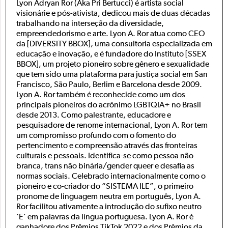
Lyon Adryan Ror (Aka Pri Bertucci) é artista social
visionárie e pós-ativista, dedicou mais de duas décadas
trabalhando na interseção da diversidade,
empreendedorismo e arte. Lyon A. Ror atua como CEO
da [DIVERSITY BBOX], uma consultoria especializada em
educação e inovação, e é fundadore do Instituto [SSEX
BBOX], um projeto pioneiro sobre gênero e sexualidade
que tem sido uma plataforma para justiça social em San
Francisco, São Paulo, Berlim e Barcelona desde 2009.
Lyon A. Ror também é reconhecide como um dos
principais pioneiros do acrônimo LGBTQIA+ no Brasil
desde 2013. Como palestrante, educadore e
pesquisadore de renome internacional, Lyon A. Ror tem
um compromisso profundo com o fomento do
pertencimento e compreensão através das fronteiras
culturais e pessoais. Identifica-se como pessoa não
branca, trans não binária/gender queer e desafia as
normas sociais. Celebrado internacionalmente como o
pioneiro e co-criador do “SISTEMA ILE”, o primeiro
pronome de linguagem neutra em português, Lyon A.
Ror facilitou ativamente a introdução do sufixo neutro
‘E’ em palavras da língua portuguesa. Lyon A. Ror é
ganhadore dos Prêmios TikTok 2022 e dos Prêmios da