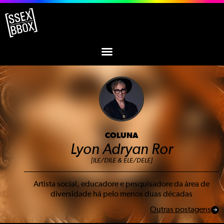
COLUNA
Lyon Adryan Ror
[ILE/DILE & ELE/DELE]
Artista social, educadore e pesquisadore da área de
diversidade há pelo menos duas décadas
Outras postagens