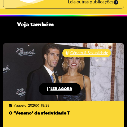
Leia outras publicações
Veja também
Gênero & Sexualidade
LER AGORA
7 agosto, 2026
18:28
O ‘Veneno’ da afetividade T