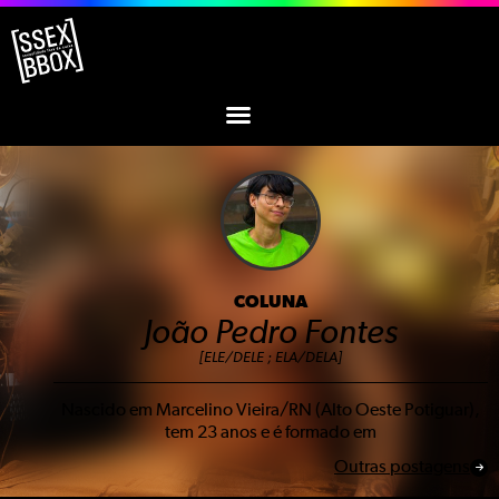
COLUNA
João Pedro Fontes
[ELE/DELE ; ELA/DELA]
Nascido em Marcelino Vieira/RN (Alto Oeste Potiguar),
tem 23 anos e é formado em
Outras postagens