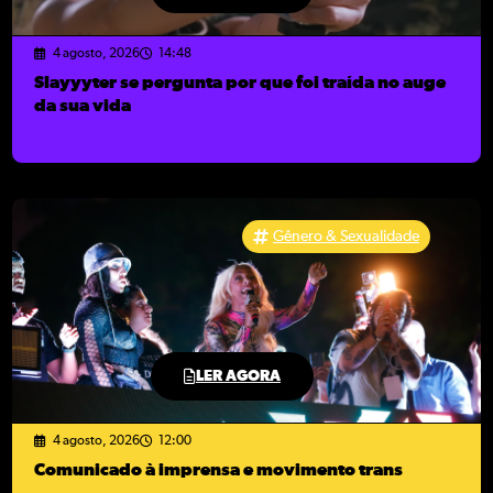
4 agosto, 2026
14:48
Slayyyter se pergunta por que foi traída no auge
da sua vida
Gênero & Sexualidade
LER AGORA
4 agosto, 2026
12:00
Comunicado à imprensa e movimento trans