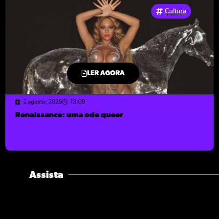
Cultura
LER AGORA
2 agosto, 2026
13:09
Renaissance: uma ode queer
Assista